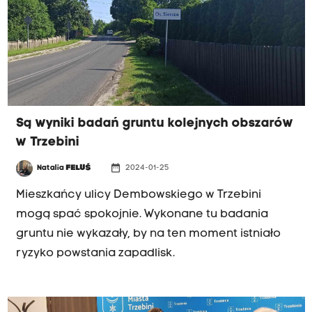
Są wyniki badań gruntu kolejnych obszarów
w Trzebini
date_range
Natalia
FELUŚ
2024-01-25
Mieszkańcy ulicy Dembowskiego w Trzebini
mogą spać spokojnie. Wykonane tu badania
gruntu nie wykazały, by na ten moment istniało
ryzyko powstania zapadlisk.