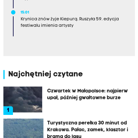
15:01
Krynica znów żyje Kiepurą. Ruszyła 59. edycja
festiwalu imienia artysty
Najchętniej czytane
Czwartek w Małopolsce: najpierw
upał, później gwałtowne burze
1
Turystyczna perełka 30 minut od
Krakowa. Pałac, zamek, klasztor i
brama do lasu