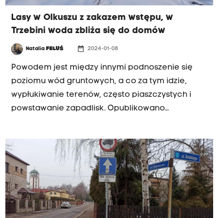
Lasy w Olkuszu z zakazem wstępu, w
Trzebini woda zbliża się do domów
date_range
Natalia
FELUŚ
2024-01-08
Powodem jest między innymi podnoszenie się
poziomu wód gruntowych, a co za tym idzie,
wypłukiwanie terenów, często piaszczystych i
powstawanie zapadlisk. Opublikowano
zaktualizowaną mapę prognozowanych
zapadlisk. Z tym samym problemem borykają się
mieszkańcy osiedla Siersza w Trzebini. Woda
zaczyna podchodzić pod ich domy i zalewać
piwnice. Ostrzeżenia o podnoszeniu się wód
gruntowych są wydawane od kilku lat. Teraz
naocznie widać, co woda zaczyna robić z
terenem Trzebini i Olkusza.