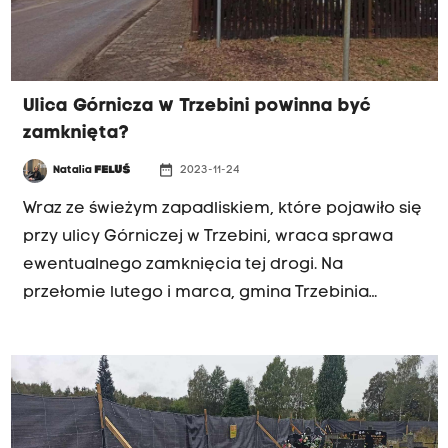
Ulica Górnicza w Trzebini powinna być
zamknięta?
date_range
Natalia
FELUŚ
2023-11-24
Wraz ze świeżym zapadliskiem, które pojawiło się
przy ulicy Górniczej w Trzebini, wraca sprawa
ewentualnego zamknięcia tej drogi. Na
przełomie lutego i marca, gmina Trzebinia
wystąpiła do Powiatowego Zarządu Dróg w
Chrzanowie z wnioskiem o zamknięcie ulicy dla
ruchu samochodowego. Mimo kilku zapadlisk,
które utworzyły się w rejonie drogi, do dziś jest
ona przejezdna.