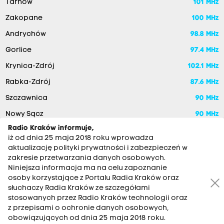
Tarnów
101 MHz
Zakopane
100 MHz
Andrychów
98.8 MHz
Gorlice
97.4 MHz
Krynica-Zdrój
102.1 MHz
Rabka-Zdrój
87.6 MHz
Szczawnica
90 MHz
Nowy Sącz
90 MHz
Radio Kraków informuje,
iż od dnia 25 maja 2018 roku wprowadza
aktualizację polityki prywatności i zabezpieczeń w
zakresie przetwarzania danych osobowych.
Niniejsza informacja ma na celu zapoznanie
osoby korzystające z Portalu Radia Kraków oraz
słuchaczy Radia Kraków ze szczegółami
stosowanych przez Radio Kraków technologii oraz
RADIO KRAKÓW SA. Aleja Juliusza Słowackiego 22, 30-007
z przepisami o ochronie danych osobowych,
Kraków
obowiązujących od dnia 25 maja 2018 roku.