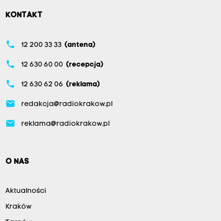
KONTAKT
phone
12 200 33 33
(antena)
phone
12 630 60 00
(recepcja)
phone
12 630 62 06
(reklama)
email
redakcja@radiokrakow.pl
email
reklama@radiokrakow.pl
O NAS
Aktualności
Kraków