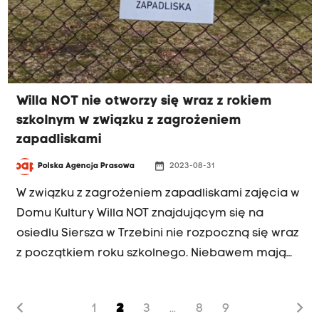
Willa NOT nie otworzy się wraz z rokiem
szkolnym w związku z zagrożeniem
zapadliskami
date_range
Polska Agencja Prasowa
2023-08-31
W związku z zagrożeniem zapadliskami zajęcia w
Domu Kultury Willa NOT znajdującym się na
osiedlu Siersza w Trzebini nie rozpoczną się wraz
z początkiem roku szkolnego. Niebawem mają
tam rozpocząć się prace uzdatniające grunt.
chevron_left
chevron_right
1
2
3
8
9
...