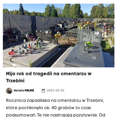
gmina może wykupić od Skarbu Państwa 27 ha
ziemi za 1 procent wartości terenu.
Mija rok od tragedii na cmentarzu w
Trzebini
date_range
Natalia
FELUŚ
2023-09-20
Rocznica zapadliska na cmentarzu w Trzebini,
które pochłonęło ok. 40 grobów to czas
podsumowań. Te nie nastrajają pozytywnie. Od