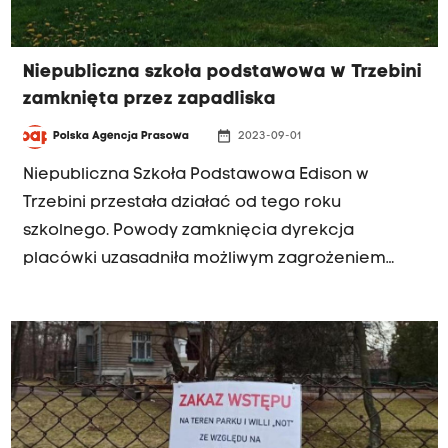
Niepubliczna szkoła podstawowa w Trzebini
zamknięta przez zapadliska
date_range
Polska Agencja Prasowa
2023-09-01
Niepubliczna Szkoła Podstawowa Edison w
Trzebini przestała działać od tego roku
szkolnego. Powody zamknięcia dyrekcja
placówki uzasadniła możliwym zagrożeniem
zapadliskami. Zagrożeniom takim na tym terenie
zaprzeczyła Spółka Restrukturyzacji Kopalń.