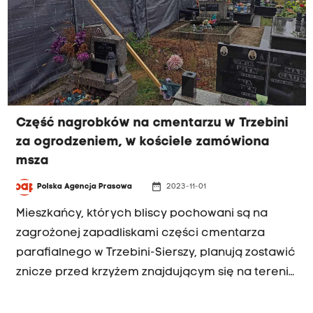
Część nagrobków na cmentarzu w Trzebini
za ogrodzeniem, w kościele zamówiona
msza
date_range
Polska Agencja Prasowa
2023-11-01
Mieszkańcy, których bliscy pochowani są na
zagrożonej zapadliskami części cmentarza
parafialnego w Trzebini-Sierszy, planują zostawić
znicze przed krzyżem znajdującym się na terenie
nekropolii i uczcić pamięć bliskich zapaleniem
świec wotywnych w kościele.