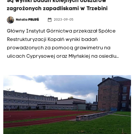
Są wyniki badań kolejnych obszarów
zagrożonych zapadliskami w Trzebini
date_range
Natalia
FELUŚ
2023-09-05
Główny Instytut Górnictwa przekazał Spółce
Restrukturyzacji Kopalń wyniki badań
prowadzonych za pomocą grawimetru na
ulicach Cyprysowej oraz Młyńskiej na osiedlu
Siersza.