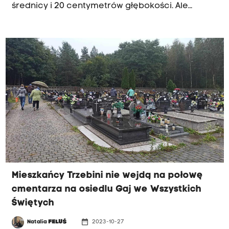
średnicy i 20 centymetrów głębokości. Ale
ponieważ jest to teren zagrożony tego typu
zjawiskami - zostało to przez służby odnotowane.
Mieszkańcy Trzebini nie wejdą na połowę
cmentarza na osiedlu Gaj we Wszystkich
Świętych
date_range
Natalia
FELUŚ
2023-10-27