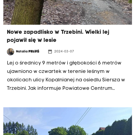
Nowe zapadlisko w Trzebini. Wielki lej
pojawił się w lesie
date_range
Natalia
FELUŚ
2024-03-07
Lej o średnicy 9 metrów i głębokości 6 metrów
ujawniono w czwartek w terenie leśnym w
okolicach ulicy Kopalnianej na osiedlu Siersza w
Trzebini. Jak informuje Powiatowe Centrum
Zarządzania Kryzysowego w Chrzanowie,
zapadlisko zostało zabezpieczone taśmami, a
docelowo ma zostać zasypane.