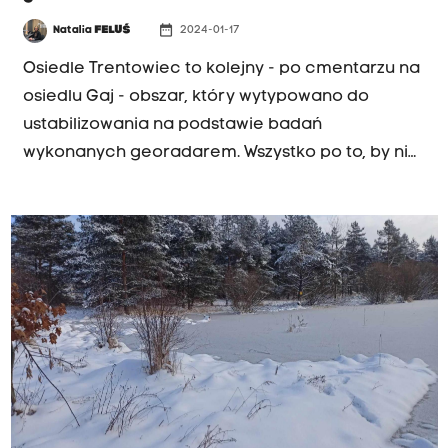
date_range
Natalia
FELUŚ
2024-01-17
Osiedle Trentowiec to kolejny - po cmentarzu na
osiedlu Gaj - obszar, który wytypowano do
ustabilizowania na podstawie badań
wykonanych georadarem. Wszystko po to, by nie
powstawały tu kolejne zapadliska. Na ulicach
Grunwaldzkiej i Sportowej pojawiły się maszyny
budowlane.