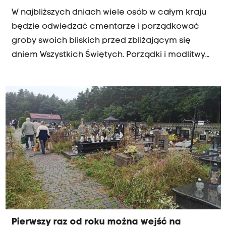
W najbliższych dniach wiele osób w całym kraju
będzie odwiedzać cmentarze i porządkować
groby swoich bliskich przed zbliżającym się
dniem Wszystkich Świętych. Porządki i modlitwy
przy grobach nie są dane jednak mieszkańcom
Trzebini, którzy mają bliskich pochowanych na
cmentarzu na osiedlu Gaj. Połowa nekropoli jest
zamknięta. Zakaz wstępu na zagrożoną
zapadliskami część będzie obowiązywał również
1 listopada. Ludzie nie mogą się z tym pogodzić.
Pierwszy raz od roku można wejść na