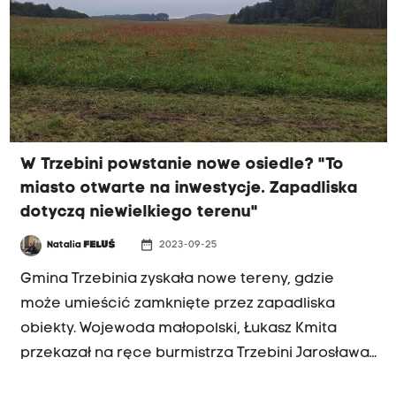
W Trzebini powstanie nowe osiedle? "To
miasto otwarte na inwestycje. Zapadliska
dotyczą niewielkiego terenu"
date_range
Natalia
FELUŚ
2023-09-25
Gmina Trzebinia zyskała nowe tereny, gdzie
może umieścić zamknięte przez zapadliska
obiekty. Wojewoda małopolski, Łukasz Kmita
przekazał na ręce burmistrza Trzebini Jarosława
Okoczuka dokument, na podstawie którego