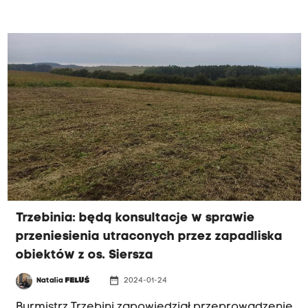
terenie Trzebini zostaną zbadane od 1999 roku
do chwili obecnej. Burmistrz poddaje w
wątpliwość działania podejmowane przez SRK w
związku z zapadliskami
Trzebinia: będą konsultacje w sprawie
przeniesienia utraconych przez zapadliska
obiektów z os. Siersza
date_range
Natalia
FELUŚ
2024-01-24
Burmistrz Trzebini zapowiedział przeprowadzenie