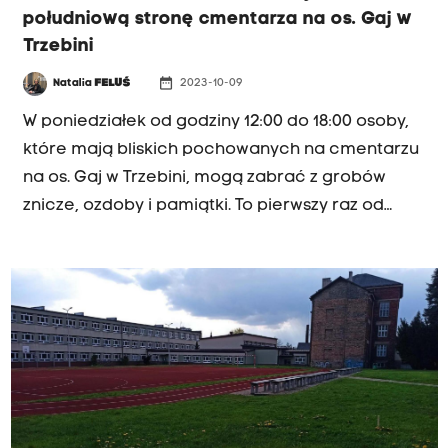
południową stronę cmentarza na os. Gaj w
Trzebini
date_range
Natalia
FELUŚ
2023-10-09
W poniedziałek od godziny 12:00 do 18:00 osoby,
które mają bliskich pochowanych na cmentarzu
na os. Gaj w Trzebini, mogą zabrać z grobów
znicze, ozdoby i pamiątki. To pierwszy raz od
roku, kiedy na południowej stronie cmentarza
zapadła się ziemia i wchłonęła ok. 40 grobów,
gdy oficjalnie można wejść na zagrożoną część
cmentarza.