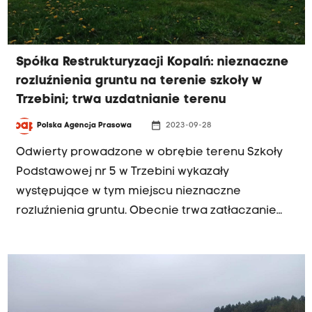
Spółka Restrukturyzacji Kopalń: nieznaczne
rozluźnienia gruntu na terenie szkoły w
Trzebini; trwa uzdatnianie terenu
date_range
Polska Agencja Prasowa
2023-09-28
Odwierty prowadzone w obrębie terenu Szkoły
Podstawowej nr 5 w Trzebini wykazały
występujące w tym miejscu nieznaczne
rozluźnienia gruntu. Obecnie trwa zatłaczanie
substancji stabilizującej – poinformowała PAP
Spółka Restrukturyzacji Kopalń. W tym tygodniu
prace rozpoczęły się przy Willi NOT.