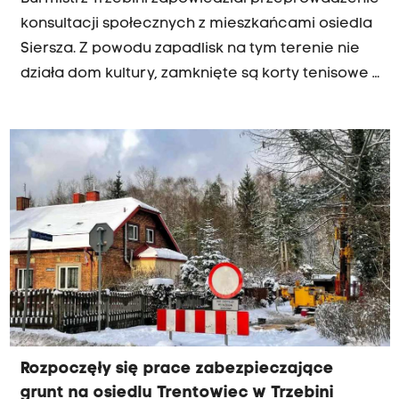
konsultacji społecznych z mieszkańcami osiedla
Siersza. Z powodu zapadlisk na tym terenie nie
działa dom kultury, zamknięte są korty tenisowe i
boisko piłkarskie. Część ogródków działkowych
również wyłączona jest z użytku. Te obiekty
mogłyby się znaleźć na ponad
dwudziestohektarowej działce, którą jesienią
gmina przejęła od Skarbu Państwa. Właśnie na
ten temat burmistrz chce rozmawiać z
mieszkańcami w lutym i marcu.
Rozpoczęły się prace zabezpieczające
grunt na osiedlu Trentowiec w Trzebini