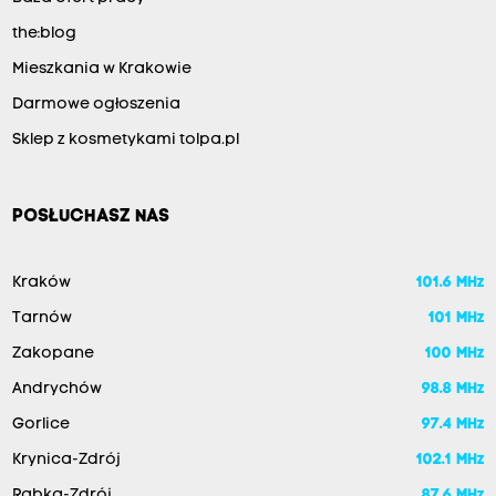
the:blog
Mieszkania w Krakowie
Darmowe ogłoszenia
Sklep z kosmetykami tolpa.pl
POSŁUCHASZ NAS
Kraków
101.6 MHz
Tarnów
101 MHz
Zakopane
100 MHz
Andrychów
98.8 MHz
Gorlice
97.4 MHz
Krynica-Zdrój
102.1 MHz
Rabka-Zdrój
87.6 MHz