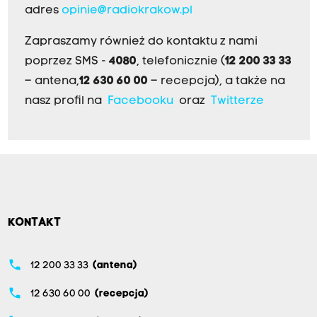
adres
opinie@radiokrakow.pl
Zapraszamy również do kontaktu z nami
poprzez SMS -
4080
, telefonicznie (
12 200 33 33
– antena,
12 630 60 00
– recepcja), a także na
nasz profil na
Facebooku
oraz
Twitterze
KONTAKT
phone
12 200 33 33
(antena)
phone
12 630 60 00
(recepcja)