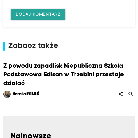
DODAJ KOMENTARZ
Zobacz także
Z powodu zapadlisk Niepubliczna Szkoła
Podstawowa Edison w Trzebini przestaje
działać
search
share
Natalia
FELUŚ
Najnowsze