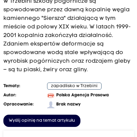
W Trzebini szkody pogórnicze są
spowodowane przez dawną kopalnię węgla
kamiennego "Siersza" działającą w tym
mieście od połowy XIX wieku. W latach 1999-
2001 kopalnia zakończyła działalność.
Zdaniem ekspertów deformacje są
spowodowane wodą stale wpływającą do
wyrobisk pogórniczych oraz rodzajem gleby
– są tu piaski, żwiry oraz gliny.
Tematy:
zapadlisko w Trzebini
Autor:
Polska Agencja Prasowa
Opracowanie:
Brak nazwy
Wyślij opinię na temat artykułu