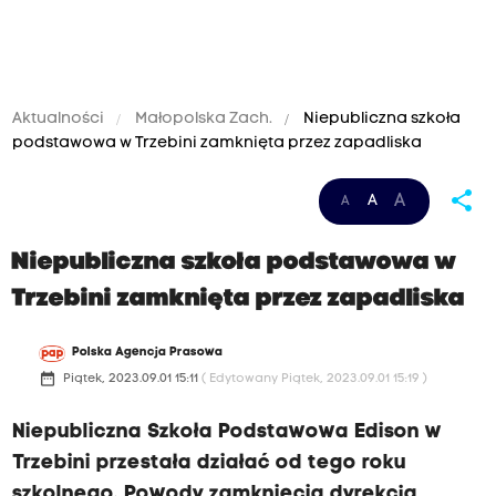
Aktualności
Małopolska Zach.
Niepubliczna szkoła
podstawowa w Trzebini zamknięta przez zapadliska
share
A
A
A
Niepubliczna szkoła podstawowa w
Trzebini zamknięta przez zapadliska
Polska Agencja Prasowa
date_range
Piątek, 2023.09.01 15:11
( Edytowany Piątek, 2023.09.01 15:19 )
Niepubliczna Szkoła Podstawowa Edison w
Trzebini przestała działać od tego roku
szkolnego. Powody zamknięcia dyrekcja