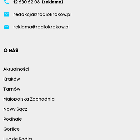
phone
12 630 62 06
(reklama)
email
redakcja@radiokrakow.pl
email
reklama@radiokrakow.pl
O NAS
Aktualności
Kraków
Tarnów
Małopolska Zachodnia
Nowy Sącz
Podhale
Gorlice
Ludzie Radia