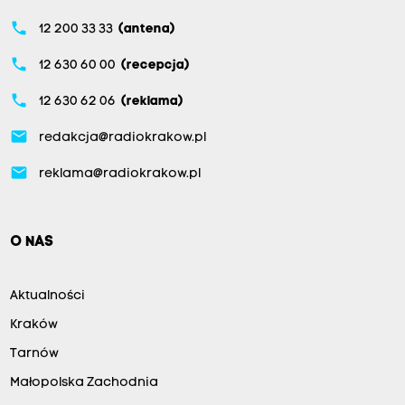
phone
12 200 33 33
(antena)
phone
12 630 60 00
(recepcja)
phone
12 630 62 06
(reklama)
email
redakcja@radiokrakow.pl
email
reklama@radiokrakow.pl
O NAS
Aktualności
Kraków
Tarnów
Małopolska Zachodnia