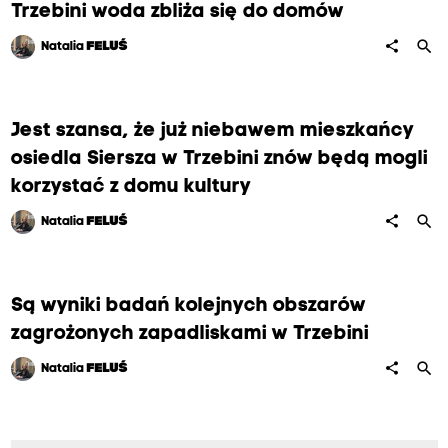
Trzebini woda zbliża się do domów
search
share
Natalia
FELUŚ
Jest szansa, że już niebawem mieszkańcy
osiedla Siersza w Trzebini znów będą mogli
korzystać z domu kultury
search
share
Natalia
FELUŚ
Są wyniki badań kolejnych obszarów
zagrożonych zapadliskami w Trzebini
search
share
Natalia
FELUŚ