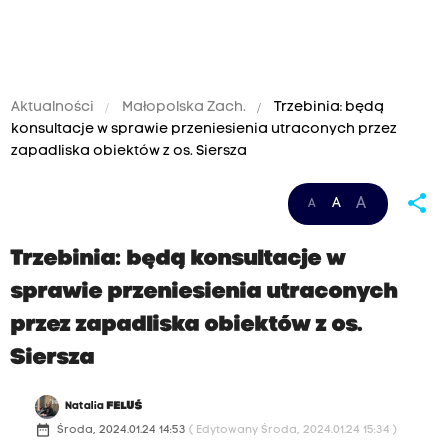
Aktualności
Małopolska Zach.
Trzebinia: będą
konsultacje w sprawie przeniesienia utraconych przez
zapadliska obiektów z os. Siersza
share
A
A
A
Trzebinia: będą konsultacje w
sprawie przeniesienia utraconych
przez zapadliska obiektów z os.
Siersza
Natalia
FELUŚ
date_range
Środa, 2024.01.24 14:53
( Edytowany Środa, 2024.01.24 15:34 )