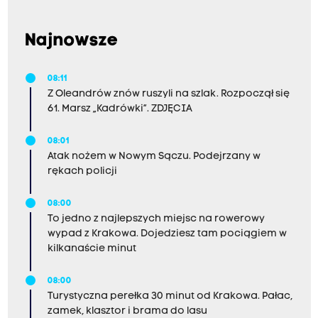
Najnowsze
08:11
Z Oleandrów znów ruszyli na szlak. Rozpoczął się
61. Marsz „Kadrówki”. ZDJĘCIA
08:01
Atak nożem w Nowym Sączu. Podejrzany w
rękach policji
08:00
To jedno z najlepszych miejsc na rowerowy
wypad z Krakowa. Dojedziesz tam pociągiem w
kilkanaście minut
08:00
Turystyczna perełka 30 minut od Krakowa. Pałac,
zamek, klasztor i brama do lasu