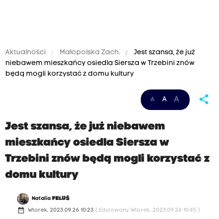
Aktualności
Małopolska Zach.
Jest szansa, że już
niebawem mieszkańcy osiedla Siersza w Trzebini znów
będą mogli korzystać z domu kultury
share
A
A
A
Jest szansa, że już niebawem
mieszkańcy osiedla Siersza w
Trzebini znów będą mogli korzystać z
domu kultury
Natalia
FELUŚ
date_range
Wtorek, 2023.09.26 10:23
( Edytowany Wtorek, 2023.09.26 10:45 )