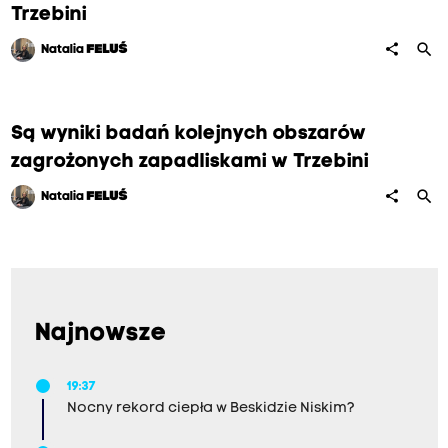
Trzebini
search
share
Natalia
FELUŚ
Są wyniki badań kolejnych obszarów
zagrożonych zapadliskami w Trzebini
search
share
Natalia
FELUŚ
Najnowsze
19:37
Nocny rekord ciepła w Beskidzie Niskim?