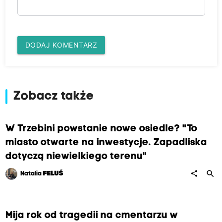
DODAJ KOMENTARZ
Zobacz także
W Trzebini powstanie nowe osiedle? "To
miasto otwarte na inwestycje. Zapadliska
dotyczą niewielkiego terenu"
search
share
Natalia
FELUŚ
Mija rok od tragedii na cmentarzu w