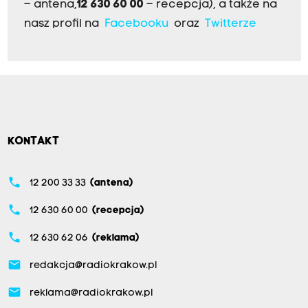
– antena,
12 630 60 00
– recepcja), a także na
nasz profil na
Facebooku
oraz
Twitterze
KONTAKT
phone
12 200 33 33
(antena)
phone
12 630 60 00
(recepcja)
phone
12 630 62 06
(reklama)
email
redakcja@radiokrakow.pl
email
reklama@radiokrakow.pl