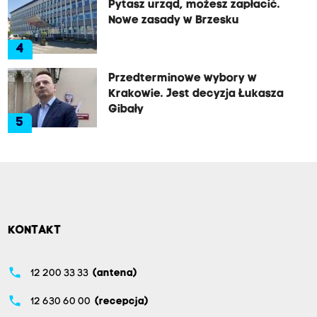
Pytasz urząd, możesz zapłacić.
Nowe zasady w Brzesku
4
Przedterminowe wybory w
Krakowie. Jest decyzja Łukasza
Gibały
5
KONTAKT
phone
12 200 33 33
(antena)
phone
12 630 60 00
(recepcja)