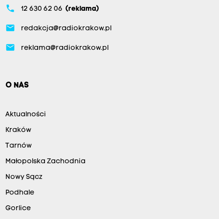
phone
12 630 62 06
(reklama)
email
redakcja@radiokrakow.pl
email
reklama@radiokrakow.pl
O NAS
Aktualności
Kraków
Tarnów
Małopolska Zachodnia
Nowy Sącz
Podhale
Gorlice