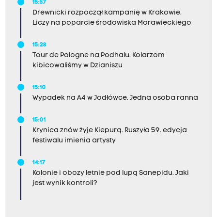
15:57
Drewnicki rozpoczął kampanię w Krakowie.
Liczy na poparcie środowiska Morawieckiego
15:28
Tour de Pologne na Podhalu. Kolarzom
kibicowaliśmy w Dzianiszu
15:10
Wypadek na A4 w Jodłówce. Jedna osoba ranna
15:01
Krynica znów żyje Kiepurą. Ruszyła 59. edycja
festiwalu imienia artysty
14:17
Kolonie i obozy letnie pod lupą Sanepidu. Jaki
jest wynik kontroli?