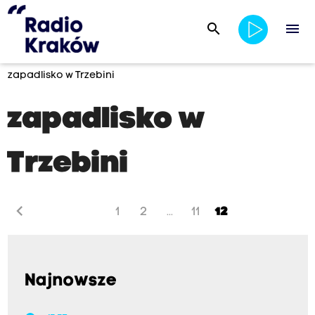
search
menu
zapadlisko w Trzebini
zapadlisko w
Trzebini
chevron_left
1
2
11
12
...
Najnowsze