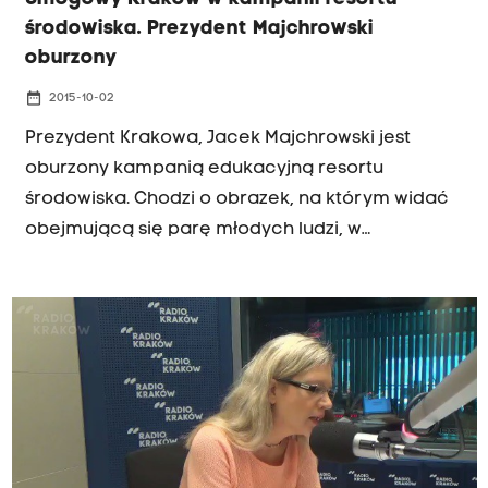
środowiska. Prezydent Majchrowski
oburzony
date_range
2015-10-02
Prezydent Krakowa, Jacek Majchrowski jest
oburzony kampanią edukacyjną resortu
środowiska. Chodzi o obrazek, na którym widać
obejmującą się parę młodych ludzi, w
maseczkach antysmogowych - a za nimi - Wawel
w kłębach smogu.