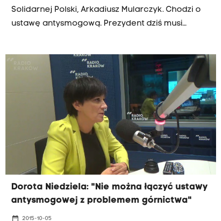
Solidarnej Polski, Arkadiusz Mularczyk. Chodzi o
ustawę antysmogową. Prezydent dziś musi
podjąć decyzję czy ją podpisze czy zawetuje.
Może ją też skierować do Trybunału
Konstytucyjnego.
Dorota Niedziela: "Nie można łączyć ustawy
antysmogowej z problemem górnictwa"
date_range
2015-10-05