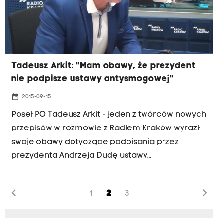
Prezydent ma czas na decyzję do 2 października.
Tadeusz Arkit: "Mam obawy, że prezydent
nie podpisze ustawy antysmogowej"
date_range
2015-09-15
Poseł PO Tadeusz Arkit - jeden z twórców nowych
przepisów w rozmowie z Radiem Kraków wyraził
swoje obawy dotyczące podpisania przez
prezydenta Andrzeja Dudę ustawy
antysmogowej. Przypomnijmy, że daje ona
samorządom możliwość wprowadzania norm
chevron_left
chevron_right
1
2
3
jakości dla pieców i węgla. O podpisanie tej
ustawy od kilku dni apeluje Polski Alarm