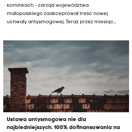
kominkach - zarząd województwa
małopolskiego zaakceptował treść nowej
uchwały antysmogowej. Teraz przez miesiąc
potrwają konsultacje nowych przepisów, a
prawdopodobnie na pierwszej sesji sejmiku
uchwałą zajmą się radni. To oznacza, że przepisy
zakazujące palenia węglem w Krakowie mogłyby
wejść w życie na początku 2019 roku.
Ustawa antysmogowa nie dla
najbiedniejszych. 100% dofinansowania na