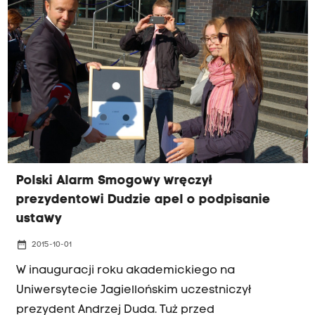
wicemarszałek Wojciech Kozak mówił, że
niepodpisanie ustawy byłoby klęską. Odniósł się
też do unieważnienia przez sąd uchwały
zakazującej palenia węglem w Krakowie.
Polski Alarm Smogowy wręczył
prezydentowi Dudzie apel o podpisanie
ustawy
date_range
2015-10-01
W inauguracji roku akademickiego na
Uniwersytecie Jagiellońskim uczestniczył
prezydent Andrzej Duda. Tuż przed