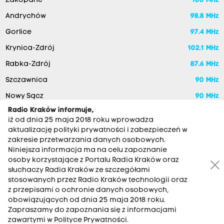
Zakopane
100 MHz
Andrychów
98.8 MHz
Gorlice
97.4 MHz
Krynica-Zdrój
102.1 MHz
Rabka-Zdrój
87.6 MHz
Szczawnica
90 MHz
Nowy Sącz
90 MHz
Radio Kraków informuje,
iż od dnia 25 maja 2018 roku wprowadza
aktualizację polityki prywatności i zabezpieczeń w
zakresie przetwarzania danych osobowych.
Niniejsza informacja ma na celu zapoznanie
osoby korzystające z Portalu Radia Kraków oraz
słuchaczy Radia Kraków ze szczegółami
stosowanych przez Radio Kraków technologii oraz
RADIO KRAKÓW SA. Aleja Juliusza Słowackiego 22, 30-007
z przepisami o ochronie danych osobowych,
Kraków
obowiązujących od dnia 25 maja 2018 roku.
Antena: 12 200 33 33
Zapraszamy do zapoznania się z informacjami
zawartymi w Polityce Prywatności.