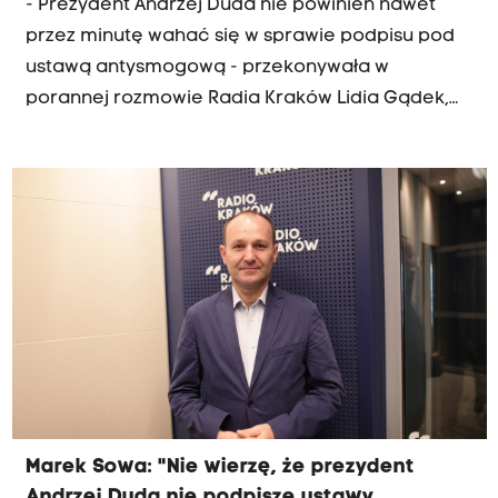
- Prezydent Andrzej Duda nie powinien nawet
przez minutę wahać się w sprawie podpisu pod
ustawą antysmogową - przekonywała w
porannej rozmowie Radia Kraków Lidia Gądek,
posłanka Platformy Obywatelskiej i lekarz.
Prezydent ma jeszcze 6 dni na podjęcie decyzji,
teraz trwają konsultacje w tej sprawie.
Marek Sowa: "Nie wierzę, że prezydent
Andrzej Duda nie podpisze ustawy