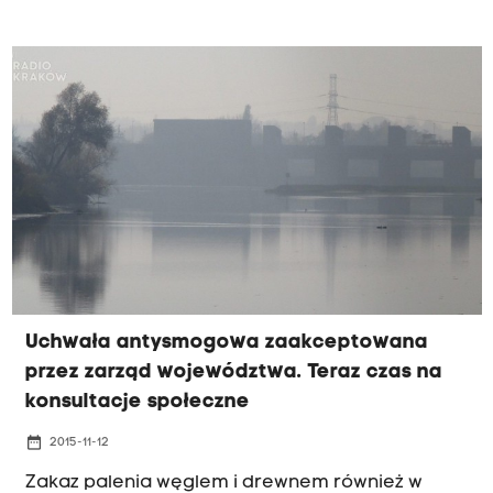
Obecnie poziom alarmowy dla pyłu PM10 jest w
Polsce trzykrotnie wyższy niż w Czechach czy na
Węgrzech.
Uchwała antysmogowa zaakceptowana
przez zarząd województwa. Teraz czas na
konsultacje społeczne
date_range
2015-11-12
Zakaz palenia węglem i drewnem również w