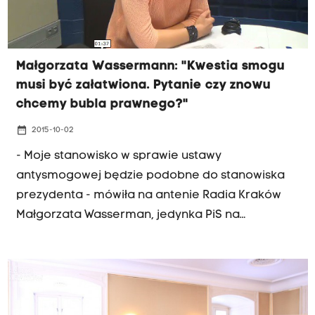
Małgorzata Wassermann: "Kwestia smogu
musi być załatwiona. Pytanie czy znowu
chcemy bubla prawnego?"
date_range
2015-10-02
- Moje stanowisko w sprawie ustawy
antysmogowej będzie podobne do stanowiska
prezydenta - mówiła na antenie Radia Kraków
Małgorzata Wasserman, jedynka PiS na
krakowskiej liście do Sejmu. "Wszyscy mówią, że
ustawa jest zła, ale ją uchwalmy, bo jest
potrzebna. Nie może być na to zgody" - mówiła
Małgorzata Wasserman w Radiu Kraków. Na
decyzję w sprawie ustawy antysmogowej