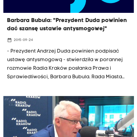
Barbara Bubula: "Prezydent Duda powinien
dać szansę ustawie antysmogowej"
date_range
2015-09-24
- Prezydent Andrzej Duda powinien podpisać
ustawę antysmogową - stwierdziła w porannej
rozmowie Radia Kraków posłanka Prawa i
Sprawiedliwości, Barbara Bubula. Rada Miasta
przyjęła rezolucję, w której także apeluje do
prezydenta o podpisanie tej ustawy. Od głosu
wstrzymał się klub PiS. W piątek z Andrzejem
Dudą mają się z nim spotkać krakowscy
aktywiści z Polskiego Alarmu Smogowego,
apelujący o złożenie podpisu pod ustawą.