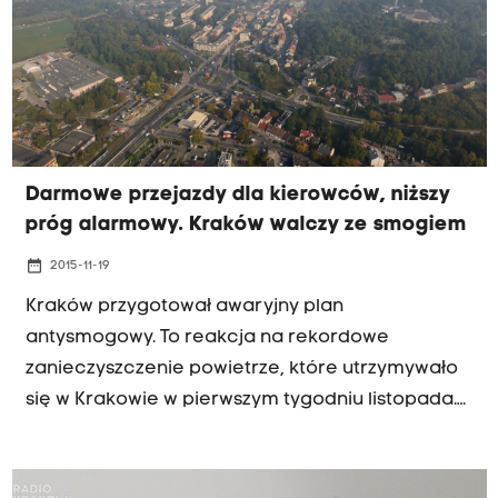
projektu nowej uchwały antysmogowej w
Krakowie wicemarszałek województwa Wojciech
Kozak.
Darmowe przejazdy dla kierowców, niższy
próg alarmowy. Kraków walczy ze smogiem
date_range
2015-11-19
Kraków przygotował awaryjny plan
antysmogowy. To reakcja na rekordowe
zanieczyszczenie powietrze, które utrzymywało
się w Krakowie w pierwszym tygodniu listopada.
Awaryjny plan zakłada trzy działania: obniżenie
poziomu alarmu smogowego, darmowa
komunikacja miejska dla kierowców,