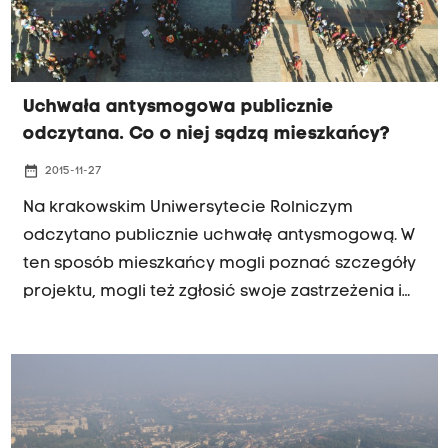
Uchwała antysmogowa publicznie
odczytana. Co o niej sądzą mieszkańcy?
date_range
2015-11-27
Na krakowskim Uniwersytecie Rolniczym
odczytano publicznie uchwałę antysmogową. W
ten sposób mieszkańcy mogli poznać szczegóły
projektu, mogli też zgłosić swoje zastrzeżenia i
zadać pytania urzędnikom. "Kraków jest w
dramatycznej sytuacji i nie może sobie pozwolić
na półśrodki. Konieczny jest całkowity zakaz
palenia nie tylko węglem, ale też drewnem w
kominkach" - powiedział przy prezentowaniu