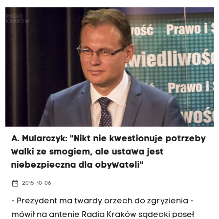
zabiegały m.in. władze Krakowa, w którym normy
stężenia pyłów zawieszonych w powietrzu
przekraczane są przez dwieście dni w roku.
Przeciwnicy nowelizacji twierdzą, że w
przepisach nie został zabezpieczony interes
najbiedniejszych rodzin, których nie stać na
wymianę źródła energii na bardziej ekologiczne.
A. Mularczyk: "Nikt nie kwestionuje potrzeby
walki ze smogiem, ale ustawa jest
niebezpieczna dla obywateli"
date_range
2015-10-06
- Prezydent ma twardy orzech do zgryzienia -
mówił na antenie Radia Kraków sądecki poseł