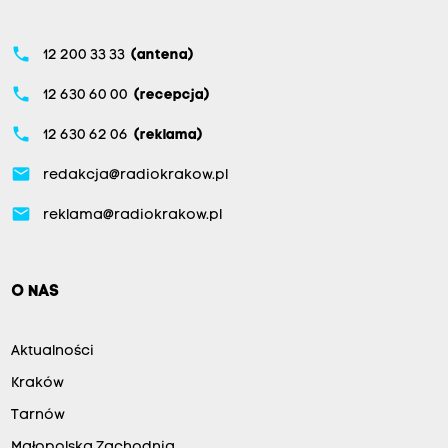
phone
12 200 33 33
(antena)
phone
12 630 60 00
(recepcja)
phone
12 630 62 06
(reklama)
email
redakcja@radiokrakow.pl
email
reklama@radiokrakow.pl
O NAS
Aktualności
Kraków
Tarnów
Małopolska Zachodnia