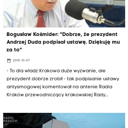
Bogusław Kośmider: "Dobrze, że prezydent
Andrzej Duda podpisał ustawę. Dziękuję mu
za to"
date_range
2015-10-07
- To dla władz Krakowa duże wyzwanie, ale
prezydent dobrze zrobił - tak podpisanie ustawy
antysmogowej komentował na antenie Radia
Kraków przewodniczący krakowskiej Rady
Miasta, Bogusław Kośmider. Jak zapowiedział, w
środę radni zajmą się przedłużeniem
funkcjonowania stuprocentowej dopłaty do
wymiany pieców także na przyszły rok.