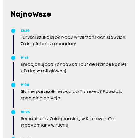
Smogowy. Arkit obawia się jednak, że może to nic
nie dać.
Najnowsze
12:29
Turyści szukają ochłody w tatrzańskich stawach.
Za kąpiel grożą mandaty
11:41
Emocjonująca końcówka Tour de France kobiet
z Polką w roli głównej
11:08
Słynne parasolki wrócą do Tarnowa? Powstała
specjalna petycja
10:26
Remont ulicy Zakopiańskiej w Krakowie. Od
środy zmiany w ruchu