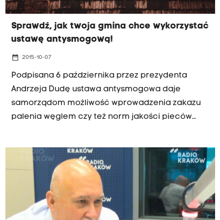
Sprawdź, jak twoja gmina chce wykorzystać
ustawę antysmogową!
date_range
2015-10-07
Podpisana 6 października przez prezydenta
Andrzeja Dudę ustawa antysmogowa daje
samorządom możliwość wprowadzenia zakazu
palenia węglem czy też norm jakości pieców
węglowych, ułatwia też wdrażanie programów
wymiany pieców. Jak małopolskie gminy te
narzędzie wykorzystają?