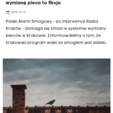
wymianę pieca to fikcja
date_range
2015-10-13
Polski Alarm Smogowy - po interwencji Radia
Kraków - domaga się zmian w systemie wymiany
pieców w Krakowie. Informowaliśmy o tym, że
krakowski program walki ze smogiem jest daleki
od ideału. Pomimo zapowiedzi urzędników,
najbiedniejsi mieszkańcy Krakowa nie mogą
liczyć nawet na połowę kwoty koniecznej do
zastąpienia pieca węglowego bardziej
ekologicznym.