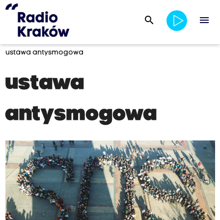
search
menu
ustawa antysmogowa
ustawa
antysmogowa