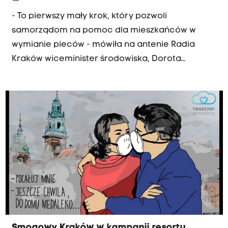
- To pierwszy mały krok, który pozwoli
samorządom na pomoc dla mieszkańców w
wymianie pieców - mówiła na antenie Radia
Kraków wiceminister środowiska, Dorota
Niedziela. Chodzi o ustawę antysmogową.
Prezydent do wtorku ma czas na decyzję czy ją
podpisać czy zawetować. "Badania wykazują, że
88 procent zanieczyszczeń powietrza pochodzi z
palenisk domowych, z przemysłu tylko dwa
procent" - mówiła wiceminister Niedziela w
porannej rozmowie Radia Kraków.
Smogowy Kraków w kampanii resortu