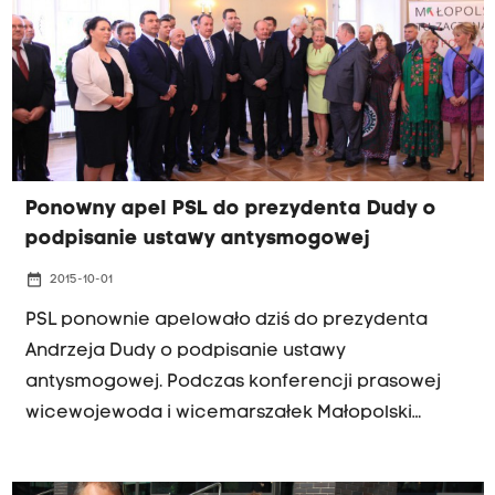
prezydent ma czas do najbliższego wtorku. W
czwartek Polski Alarm Smogowy, przy okazji
wizyty prezydenta w Krakowie, wręczył mu apel o
podpisania ustawy antysmogowej.
Ponowny apel PSL do prezydenta Dudy o
podpisanie ustawy antysmogowej
date_range
2015-10-01
PSL ponownie apelowało dziś do prezydenta
Andrzeja Dudy o podpisanie ustawy
antysmogowej. Podczas konferencji prasowej
wicewojewoda i wicemarszałek Małopolski
przedstawiali argumenty "za" podpisaniem
ustawy. W rozmowie z Radiem Kraków