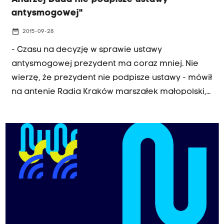
antysmogowej"
date_range
2015-09-28
- Czasu na decyzję w sprawie ustawy
antysmogowej prezydent ma coraz mniej. Nie
wierzę, że prezydent nie podpisze ustawy - mówił
na antenie Radia Kraków marszałek małopolski,
Marek Sowa. Jak zapowiedział, gdy ustawa
zostanie podpisana, sejmik Małopolski przygotuje
nową uchwałę zakazującą palenia w Krakowie
węglem.