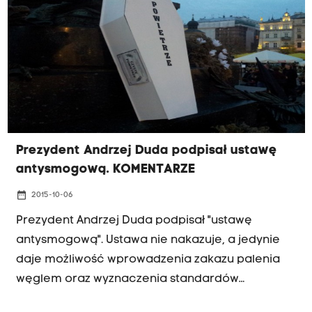
Prezydent Andrzej Duda podpisał ustawę
antysmogową. KOMENTARZE
date_range
2015-10-06
Prezydent Andrzej Duda podpisał "ustawę
antysmogową". Ustawa nie nakazuje, a jedynie
daje możliwość wprowadzenia zakazu palenia
węglem oraz wyznaczenia standardów
technicznych kotłów. O jej wprowadzenie