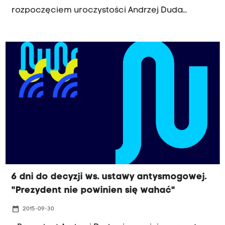
rozpoczęciem uroczystości Andrzej Duda
odebrał z rąk Polskiego Alarmu Smogowego
apel o podpisanie ustawy antysmogowej.
6 dni do decyzji ws. ustawy antysmogowej.
"Prezydent nie powinien się wahać"
date_range
2015-09-30