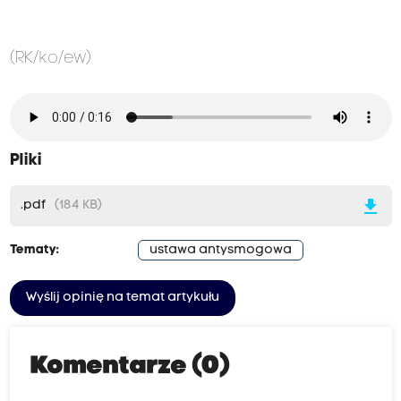
(RK/ko/ew)
Pliki
download
.pdf
(184 KB)
Tematy:
ustawa antysmogowa
Wyślij opinię na temat artykułu
Komentarze (0)