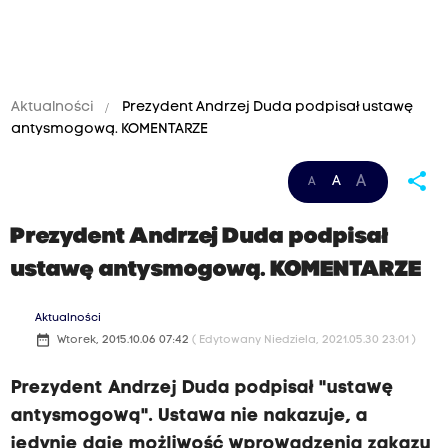
Aktualności
Prezydent Andrzej Duda podpisał ustawę
antysmogową. KOMENTARZE
share
A
A
A
Prezydent Andrzej Duda podpisał
ustawę antysmogową. KOMENTARZE
Aktualności
date_range
Wtorek, 2015.10.06 07:42
( Edytowany Niedziela, 2021.05.30 23:01 )
Prezydent Andrzej Duda podpisał "ustawę
antysmogową". Ustawa nie nakazuje, a
jedynie daje możliwość wprowadzenia zakazu