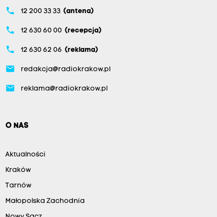
phone
12 200 33 33
(antena)
phone
12 630 60 00
(recepcja)
phone
12 630 62 06
(reklama)
email
redakcja@radiokrakow.pl
email
reklama@radiokrakow.pl
O NAS
Aktualności
Kraków
Tarnów
Małopolska Zachodnia
Nowy Sącz