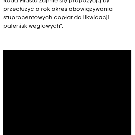
Rada Miasta zajmie się propozycją by
przedłużyć o rok okres obowiązywania
stuprocentowych dopłat do likwidacji
palenisk węglowych".