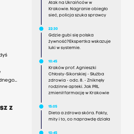
.
Atak na Ukraińców w
Krakowie. Nagranie obiegło
sieć, policja szuka sprawcy
22:30
Gdzie gubi się polska
żywność?Ekspertka wskazuje
luki w systemie.
dyś
10:45
Kraków prof. Agnieszki
e
Chłosty-Sikorskiej - Służba
udnego
zdrowia - odc. 8. - Zniknęły
rodzinne apteki. Jak PRL
uje
zmienił farmację w Krakowie
sz z
15:05
Dieta a zdrowa skóra. Fakty,
mity i to, co naprawdę działa
10:45