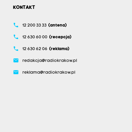
KONTAKT
phone
12 200 33 33
(antena)
phone
12 630 60 00
(recepcja)
phone
12 630 62 06
(reklama)
email
redakcja@radiokrakow.pl
email
reklama@radiokrakow.pl