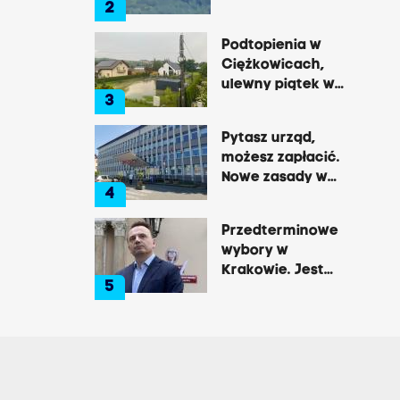
2
Pałac, zamek,
iadomości
klasztor i brama
Podtopienia w
do lasu
Ciężkowicach,
ulewny piątek w
3
Tarnowie
Pytasz urząd,
możesz zapłacić.
Nowe zasady w
4
Brzesku
Przedterminowe
wybory w
Krakowie. Jest
5
decyzja Łukasza
Gibały