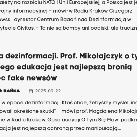
zależy na rozbiciu NATO i Unii Europejskiej, a Polska jest
ojny informacyjnej – mówił w Radiu Kraków Grzegorz
wski, dyrektor Centrum Badań nad Dezinformacją w
tecie Civitas. – To nie są bomby ani pociski, ale trucizn
my, dopiero gdy będzie za późno - ostrzega ekspert.
 dezinformacji. Prof. Mikołajczyk o t
ego edukacja jest najlepszą bronią
c fake newsów
date_range
ek
BAŃKA
2025-09-22
 w epoce dezinformacji. Ktoś chce, żebyśmy myśleli ina
wali określone skutki” – mówi prof. Magdalena Mikołaj
e w Radiu Kraków. Gość audycji O Tym Się Mówi podkre
acja jest najlepszą ochroną przed manipulacją.