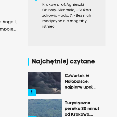
Kraków prof. Agnieszki
Chłosty-Sikorskiej - Służba
zdrowia - odc. 7. - Bez nich
medycyna nie mogłaby
 Angeli,
istnieć
symbolem
 do
 W maju
 która w
Najchętniej czytane
doks tej
nologii
Czwartek w
nego
Małopolsce:
najpierw upał,
atny
1
później
ach
gwałtowne burze
w Iranie
Turystyczna
perełka 30 minut
 Ludzie
od Krakowa.