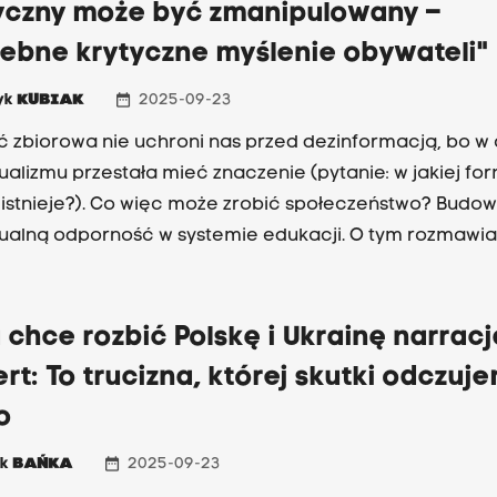
tyczny może być zmanipulowany –
zebne krytyczne myślenie obywateli"
date_range
yk
KUBIAK
2025-09-23
 zbiorowa nie uchroni nas przed dezinformacją, bo w
ualizmu przestała mieć znaczenie (pytanie: w jakiej for
 istnieje?). Co więc może zrobić społeczeństwo? Budo
ualną odporność w systemie edukacji. O tym rozmawia
m Markiem, założycielem Fundacji Centrum Badań na
zesnym Środowiskiem Bezpieczeństwa.
 chce rozbić Polskę i Ukrainę narracj
rt: To trucizna, której skutki odczuj
o
date_range
ek
BAŃKA
2025-09-23