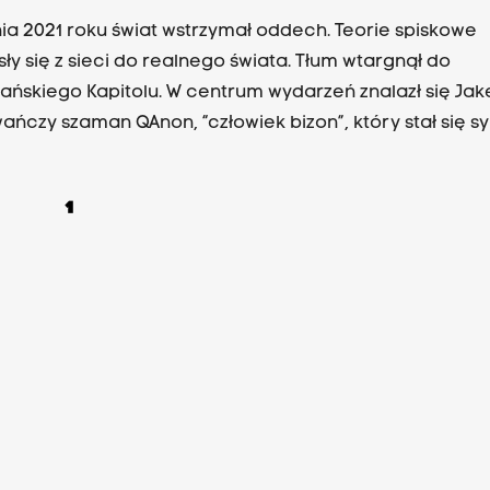
nia 2021 roku świat wstrzymał oddech. Teorie spiskowe
sły się z sieci do realnego świata. Tłum wtargnął do
ńskiego Kapitolu. W centrum wydarzeń znalazł się Jake
ńczy szaman QAnon, “człowiek bizon”, który stał się 
encji życia w kłamstwie. Transfer dezinformacji z sieci
o świata można było zaobserwować również w Polsce.
1
ku w Łodzi podpalono maszt telekomunikacyjny. Była to
encja fałszywej narracji o szkodliwości technologii 5G,
 pandemii była niezwykle popularna w internecie. Para
 polegał na tym, że spalony maszt... nie obsługiwał tech
ocznie dezinformacja nie potrzebuje nawet symbolicz
a prawdy, by wywołać pożar. Wystarczy, że trafi na pod
resztą, to nie jest jedyny przykład. W 2020 roku, gdy str
oronawirusem rozlewał się szybciej niż sam COVID-19, 
a się plotka, że picie alkoholu chroni przed zakażeniem.