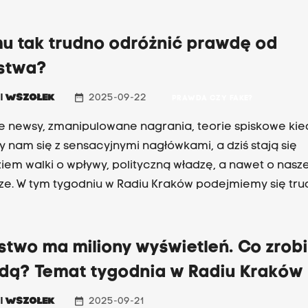
zeństwo wykształcone nie da się robić w konia” – mówi
u tak trudno odróżnić prawdę od
stwa?
date_range
l
WSZOŁEK
2025-09-22
PRAWDA CZY FAKE?
e newsy, zmanipulowane nagrania, teorie spiskowe kie
ły nam się z sensacyjnymi nagłówkami, a dziś stają się
iem walki o wpływy, polityczną władzę, a nawet o nasz
ze. W tym tygodniu w Radiu Kraków podejmiemy się tr
. Będziemy rozmawiać o tym, jak dezinformacja kształt
zeczywistość.
two ma miliony wyświetleń. Co zrobi
dą? Temat tygodnia w Radiu Kraków
date_range
l
WSZOŁEK
2025-09-21