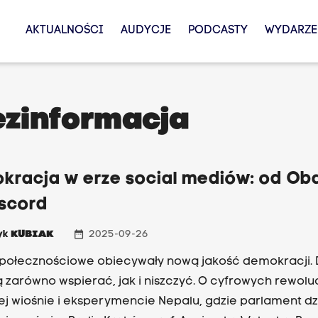
AKTUALNOŚCI
AUDYCJE
PODCASTY
WYDARZE
ezinformacja
kracja w erze social mediów: od O
iscord
date_range
yk
KUBIAK
2025-09-26
połecznościowe obiecywały nową jakość demokracji. 
 zarówno wspierać, jak i niszczyć. O cyfrowych rewolu
ej wiośnie i eksperymencie Nepalu, gdzie parlament dz