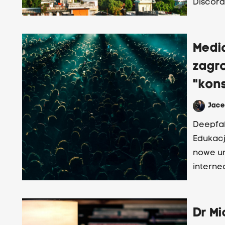
Discord
Medi
zagro
"kons
Jac
Deepfak
Edukacj
nowe un
interne
nierówn
mediozn
Dr Mi