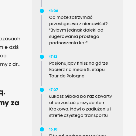
18:08
Co może zatrzymać
przestępstwa z nienawiści?
"Byłbym jednak daleki od
sugerowania prostego
 czasach
podnoszenia kar"
mie dziś
wać
17:13
Pasjonujący finisz na górze
my z dr
Kocierz na mecie 5. etapu
d
Tour de Pologne
17:07
ą.
Łukasz Gibała po raz czwarty
emy za
chce zostać prezydentem
Krakowa. Mówi o zadłużeniu i
strefie czystego transportu
16:10