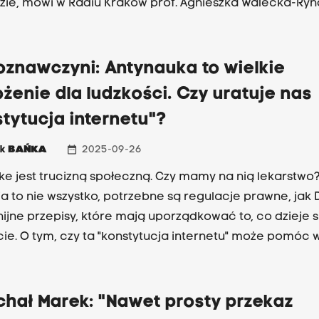
zie, mówi w Radiu Kraków prof. Agnieszka Walecka-Ryn
oznawczyni: Antynauka to wielkie
żenie dla ludzkości. Czy uratuje nas
tytucja internetu"?
date_range
ek
BAŃKA
2025-09-26
e jest trucizną społeczną. Czy mamy na nią lekarstwo
a to nie wszystko, potrzebne są regulacje prawne, jak D
ijne przepisy, które mają uporządkować to, co dzieje s
cie. O tym, czy ta "konstytucja internetu" może pomóc 
ej walce z dezinformacją, rozmawiamy z dr Agnieszką 
awczynią z UJ.
chał Marek: "Nawet prosty przekaz