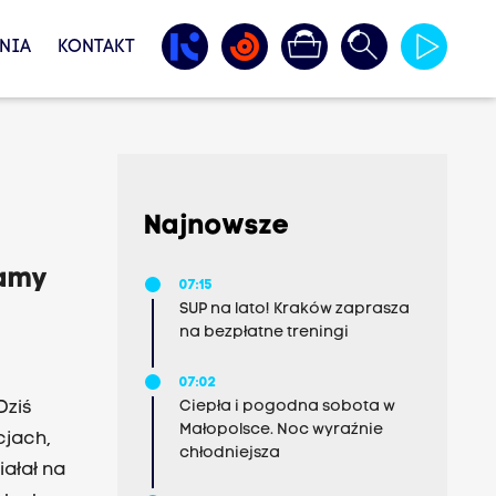
NIA
KONTAKT
Najnowsze
bamy
07:15
SUP na lato! Kraków zaprasza
na bezpłatne treningi
07:02
Ciepła i pogodna sobota w
Dziś
Małopolsce. Noc wyraźnie
cjach,
chłodniejsza
iałał na