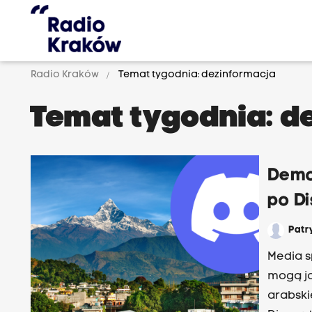
Radio Kraków
Temat tygodnia: dezinformacja
Temat tygodnia: d
Demo
po D
Patr
Media s
mogą ją
arabski