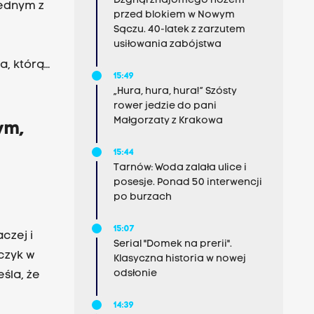
Dźgnął znajomego nożem
 jednym z
przed blokiem w Nowym
Sączu. 40-latek z zarzutem
usiłowania zabójstwa
a, którą
15:49
„Hura, hura, hura!” Szósty
rower jedzie do pani
Małgorzaty z Krakowa
ym,
15:44
Tarnów: Woda zalała ulice i
posesje. Ponad 50 interwencji
po burzach
15:07
czej i
Serial "Domek na prerii".
czyk w
Klasyczna historia w nowej
odsłonie
śla, że
14:39