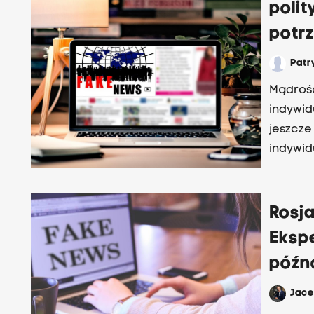
poli
potr
Patr
Mądrość
indywid
jeszcze
indywid
Michałe
Współc
Rosja
Ekspe
późn
Jac