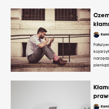
„Społec
Czem
kłam
Kami
Fałszyw
kojarzy
narzędz
pieniąd
zadania
naszą r
Kłams
praw
Kami