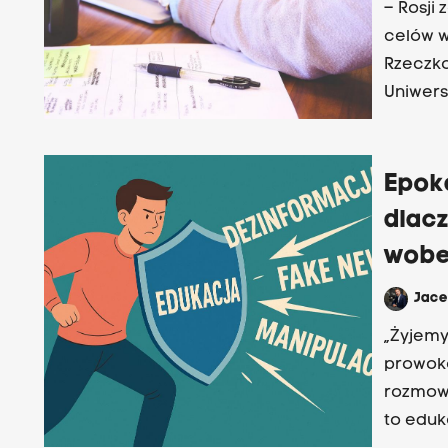
– Rosji 
celów w
Rzeczko
Uniwersy
odczuje
Epoka
dlacz
wobe
Jac
„Żyjemy
prowoko
rozmowi
to eduk