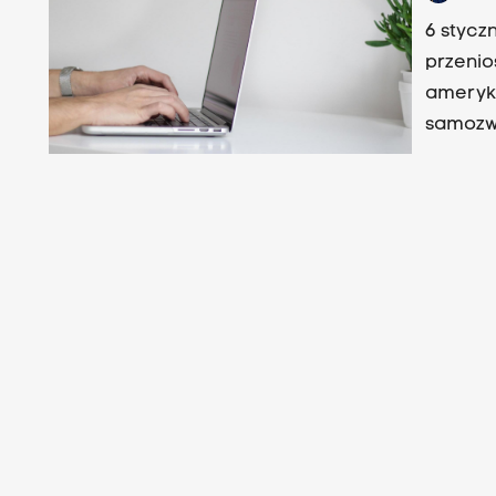
6 stycz
przenio
ameryka
samozwa
konsekw
realneg
2020 ro
konsekw
okresie
sytuacji
5G. Wid
ziarenk
grunt. Z
przed k
pojawił