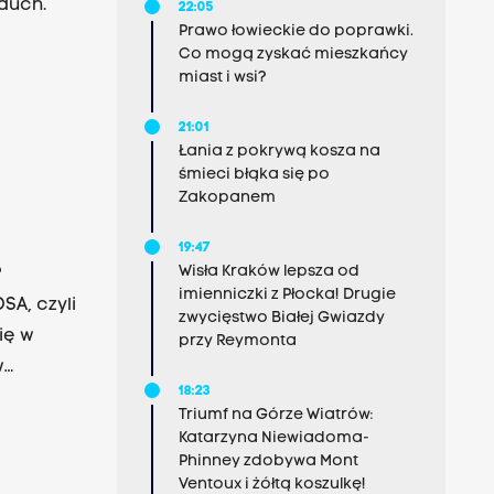
duch.
22:05
Prawo łowieckie do poprawki.
Co mogą zyskać mieszkańcy
miast i wsi?
21:01
Łania z pokrywą kosza na
śmieci błąka się po
Zakopanem
19:47
Wisła Kraków lepsza od
?
imienniczki z Płocka! Drugie
SA, czyli
zwycięstwo Białej Gwiazdy
ię w
przy Reymonta
w
18:23
Całek,
Triumf na Górze Wiatrów:
Katarzyna Niewiadoma-
Phinney zdobywa Mont
Ventoux i żółtą koszulkę!