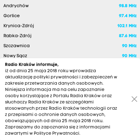
Andrychów
98.8 MHz
Gorlice
97.4 MHz
Krynica-Zdrój
102.1 MHz
Rabka-Zdrój
87.6 MHz
Szczawnica
90 MHz
Nowy Sącz
90 MHz
Radio Kraków informuje,
iż od dnia 25 maja 2018 roku wprowadza
aktualizację polityki prywatności i zabezpieczeń w
zakresie przetwarzania danych osobowych.
Niniejsza informacja ma na celu zapoznanie
osoby korzystające z Portalu Radia Kraków oraz
słuchaczy Radia Kraków ze szczegółami
stosowanych przez Radio Kraków technologii oraz
RADIO KRAKÓW SA. Aleja Juliusza Słowackiego 22, 30-007
z przepisami o ochronie danych osobowych,
Kraków
obowiązujących od dnia 25 maja 2018 roku.
Zapraszamy do zapoznania się z informacjami
Antena: 12 200 33 33
zawartymi w Polityce Prywatności.