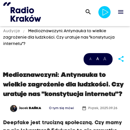
search
menu
Audycje
Medioznawczyni: Antynauka to wielkie
zagrożenie dla ludzkości. Czy uratuje nas "konstytucja
internetu"?
share
A
A
A
Medioznawczyni: Antynauka to
wielkie zagrożenie dla ludzkości. Czy
uratuje nas "konstytucja internetu"?
date_range
Jacek
BAŃKA
O tym się mówi
Piątek, 2025.09.26
Deepfake jest trucizną społeczną. Czy mamy