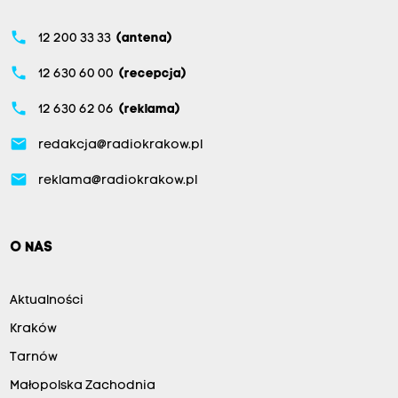
phone
12 200 33 33
(antena)
phone
12 630 60 00
(recepcja)
phone
12 630 62 06
(reklama)
email
redakcja@radiokrakow.pl
email
reklama@radiokrakow.pl
O NAS
Aktualności
Kraków
Tarnów
Małopolska Zachodnia