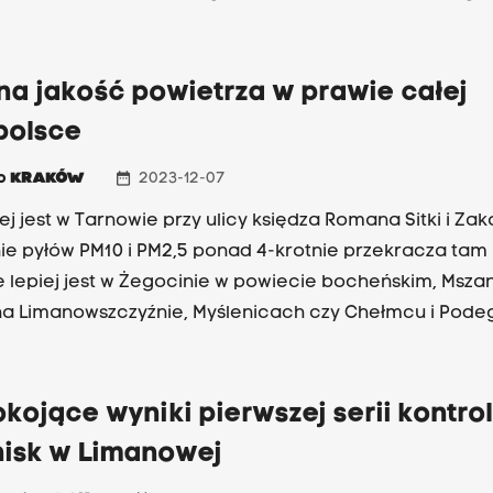
 150 µg/m.
na jakość powietrza w prawie całej
polsce
date_range
io
KRAKÓW
2023-12-07
ej jest w Tarnowie przy ulicy księdza Romana Sitki i Z
nie pyłów PM10 i PM2,5 ponad 4-krotnie przekracza tam
e lepiej jest w Żegocinie w powiecie bocheńskim, Msza
na Limanowszczyźnie, Myślenicach czy Chełmcu i Pode
cczyźnie.
kojące wyniki pierwszej serii kontrol
nisk w Limanowej