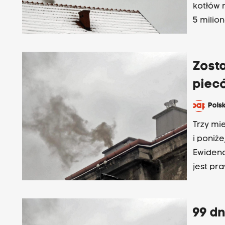
kotłów 
5 milio
nie był
Zosta
piec
Pols
Trzy mi
i poniż
Ewidenc
jest pra
ciepła 
uchwał
99 d