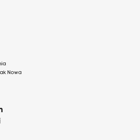
nia
nak Nowa
h
i