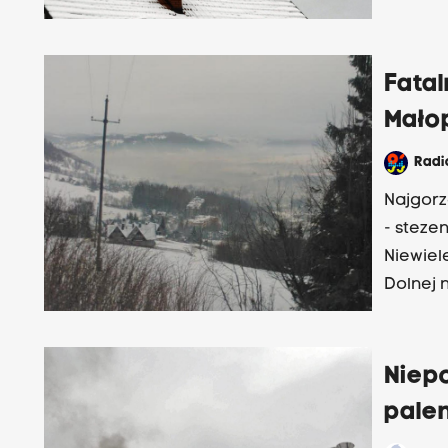
powyżej
Fatal
Mało
Rad
Najgorz
- steze
Niewiel
Dolnej 
na Sąde
Niepo
pale