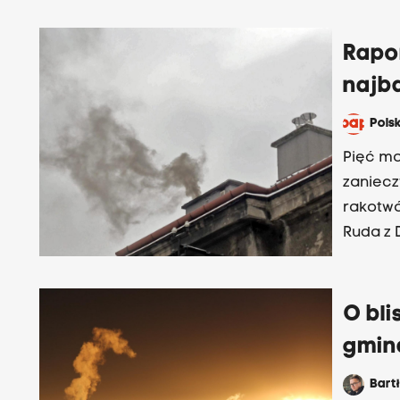
Rapo
najb
Pols
Pięć ma
zaniecz
rakotwó
Ruda z 
Smogowe
O bli
gmina
Bart