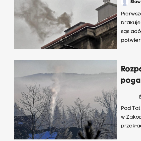
Sła
Pierwsz
brakuje
sąsiadó
potwier
przypad
Rozp
poga
date
Pod Tat
w Zakop
przekła