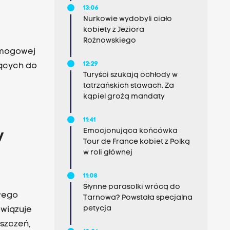
13:06
Nurkowie wydobyli ciało
kobiety z Jeziora
Rożnowskiego
smogowej
12:29
jących do
Turyści szukają ochłody w
tatrzańskich stawach. Za
kąpiel grożą mandaty
11:41
Emocjonująca końcówka
y
Tour de France kobiet z Polką
w roli głównej
11:08
Słynne parasolki wrócą do
owego
Tarnowa? Powstała specjalna
petycja
owiązuje
yszczeń,