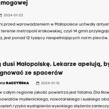
smogowej
_range
2024-01-23
dni przed wprowadzeniem w Małopolsce uchwały anty
a terenie metropolii krakowskiej, czyli 14 gmin przylega
, jest ponad 12 tysięcy niespełniających norm pieców.
dusi Małopolskę. Lekarze apelują, b
ygnować ze spacerów
date_range
ieta
RACZYŃSKA
2024-01-10
w całym regionie jakość powietrza jest fatalna. Dla N
powiatów myślenickiego, nowotarskiego i suskiego ob
stopień ryzyka wystąpienia wysokiego stężenia zaniecz