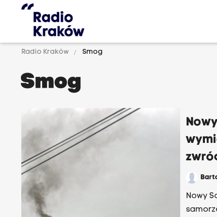
Radio Kraków
Smog
Smog
Nowy 
wymi
zwró
Bart
Nowy Są
samorzą