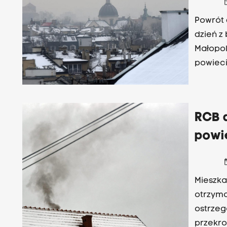
date
Powrót 
dzień z bard
Małopol
powieci
stopień
RCB a
powi
date
Mieszka
otrzym
ostrzeg
przekro