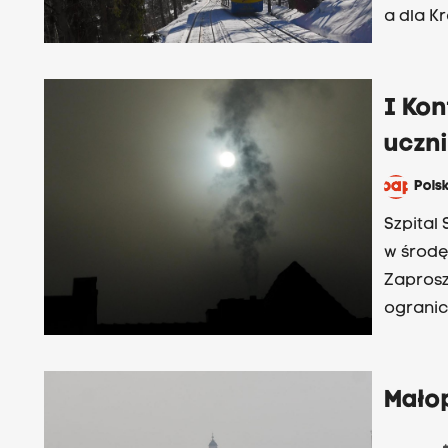
a dla K
nowosąd
I Kon
uczn
Pols
Szpital
w środę
Zaprosz
ogranic
Mało