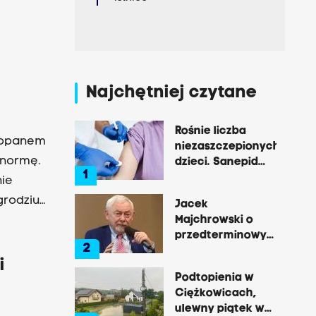
Najchętniej czytane
Rośnie liczba
akopanem
niezaszczepionych
 normę.
dzieci. Sanepid
1
mówi o próbach
nie
paraliżowania
grodziu
Jacek
jego pracy
Majchrowski o
przedterminowych
2
wyborach: „To
i
zaczyna być
Podtopienia w
zabawą w
Ciężkowicach,
Kraków”
ulewny piątek w