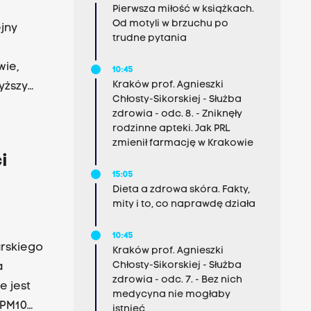
Pierwsza miłość w książkach.
Od motyli w brzuchu po
ejny
trudne pytania
wie,
10:45
Kraków prof. Agnieszki
yższy
Chłosty-Sikorskiej - Służba
zdrowia - odc. 8. - Zniknęły
rodzinne apteki. Jak PRL
zmienił farmację w Krakowie
i
15:05
Dieta a zdrowa skóra. Fakty,
mity i to, co naprawdę działa
10:45
arskiego
Kraków prof. Agnieszki
Chłosty-Sikorskiej - Służba
a
zdrowia - odc. 7. - Bez nich
 jest
medycyna nie mogłaby
 PM10
istnieć