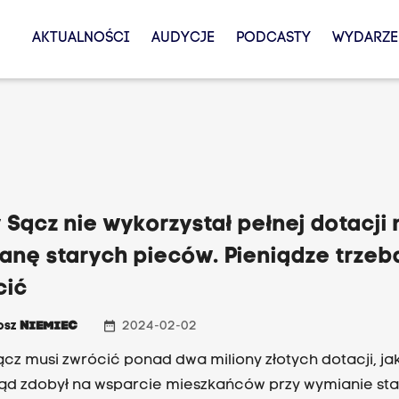
AKTUALNOŚCI
AUDYCJE
PODCASTY
WYDARZE
Sącz nie wykorzystał pełnej dotacji 
anę starych pieców. Pieniądze trzeb
cić
date_range
osz
NIEMIEC
2024-02-02
cz musi zwrócić ponad dwa miliony złotych dotacji, ja
d zdobył na wsparcie mieszkańców przy wymianie st