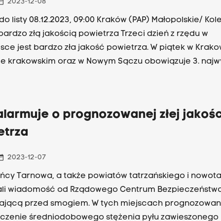
_range
2023-12-08
do listy 08.12.2023, 09:00 Kraków (PAP) Małopolskie/ Kol
zo złą jakością powietrza Trzeci dzień z rzędu w
sce jest bardzo zła jakość powietrza. W piątek w Krako
e krakowskim oraz w Nowym Sączu obowiązuje 3. najw
 zagrożenia zanieczyszczenia powietrza.
larmuje o prognozowanej złej jakośc
etrza
_range
2023-12-07
ńcy Tarnowa, a także powiatów tatrzańskiego i nowot
ali wiadomość od Rządowego Centrum Bezpieczeństw
ającą przed smogiem. W tych miejscach prognozowane
czenie średniodobowego stężenia pyłu zawieszonego