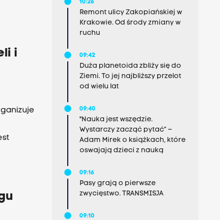
10:26
Remont ulicy Zakopiańskiej w
Krakowie. Od środy zmiany w
ruchu
i i
09:42
Duża planetoida zbliży się do
Ziemi. To jej najbliższy przelot
od wielu lat
09:40
rganizuje
"Nauka jest wszędzie.
Wystarczy zacząć pytać” –
est
Adam Mirek o książkach, które
oswajają dzieci z nauką
09:16
Pasy grają o pierwsze
zwycięstwo. TRANSMISJA
ogu
09:10