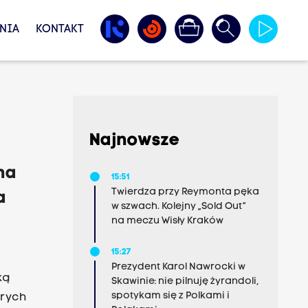
NIA
KONTAKT
Najnowsze
na
15:51
Twierdza przy Reymonta pęka
a
w szwach. Kolejny „Sold Out”
na meczu Wisły Kraków
15:27
Prezydent Karol Nawrocki w
ką
Skawinie: nie pilnuję żyrandoli,
spotykam się z Polkami i
arych