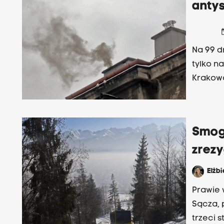
anty
date
Na 99 
tylko n
Krakowa
Smog 
zrez
Elżb
Prawie 
Sącza, 
trzeci 