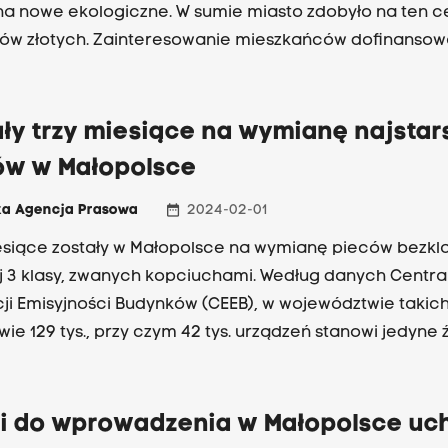
na nowe ekologiczne. W sumie miasto zdobyło na ten c
nów złotych. Zainteresowanie mieszkańców dofinanso
o jednak tak duże, by wykorzystać całą kwotę.
ły trzy miesiące na wymianę najstar
ów w Małopolsce
date_range
ka Agencja Prasowa
2024-02-01
esiące zostały w Małopolsce na wymianę pieców bezk
ej 3 klasy, zwanych kopciuchami. Według danych Centra
ji Emisyjności Budynków (CEEB), w województwie takic
wie 129 tys., przy czym 42 tys. urządzeń stanowi jedyne 
budynku. Piece takie wyjdą z użytkowania 1 maja na mo
y antysmogowej dla województwa małopolskiego.
ni do wprowadzenia w Małopolsce uc