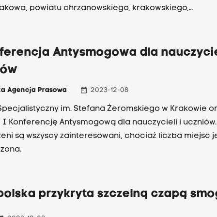
rakowa, powiatu chrzanowskiego, krakowskiego,
eckiego, oświęcimskiego i wielickiego drugi stopień.
ferencja Antysmogowa dla nauczyciel
iów
date_range
ka Agencja Prasowa
2023-12-08
 Specjalistyczny im. Stefana Żeromskiego w Krakowie o
 I Konferencję Antysmogową dla nauczycieli i uczniów.
eni są wszyscy zainteresowani, chociaż liczba miejsc j
zona.
polska przykryta szczelną czapą sm