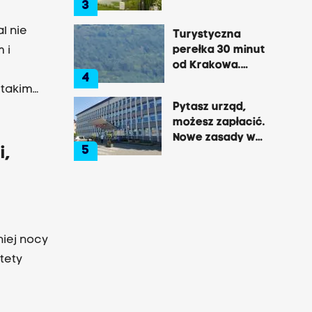
3
Tarnowie
l nie
Turystyczna
perełka 30 minut
 i
od Krakowa.
4
Pałac, zamek,
 takim
klasztor i brama
Pytasz urząd,
do lasu
możesz zapłacić.
Nowe zasady w
5
i,
Brzesku
niej nocy
tety