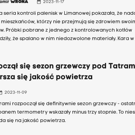
date_range
womir
WRONA
2023-11-17
a seria kontroli palenisk w Limanowej pokazała, że nada
 mieszkańców, którzy nie przejmują się zdrowiem swoim
w. Próbki pobrane z jednego z kontrolowanych kotłów
dziły, że spalano w nim niedozwolone materiały. Kara w
ku może sięgnąć 5 tys. zł.
oczął się sezon grzewczy pod Tatram
rsza się jakość powietrza
_range
2023-11-09
rami rozpoczął się definitywnie sezon grzewczy - ostat
anem termometry wskazały minus trzy stopnie. To nies
da się na jakość powietrza.