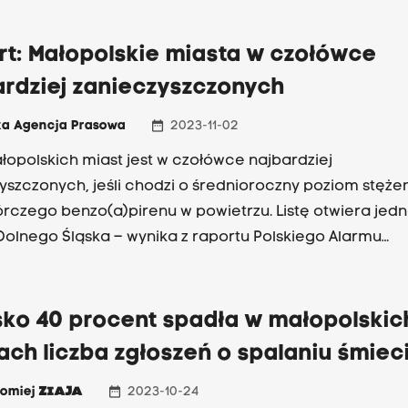
rt: Małopolskie miasta w czołówce
ardziej zanieczyszczonych
date_range
ka Agencja Prasowa
2023-11-02
łopolskich miast jest w czołówce najbardziej
yszczonych, jeśli chodzi o średnioroczny poziom stęże
rczego benzo(a)pirenu w powietrzu. Listę otwiera jed
Dolnego Śląska – wynika z raportu Polskiego Alarmu
go (PAS) za 2022 rok.
sko 40 procent spadła w małopolskic
ch liczba zgłoszeń o spalaniu śmiec
date_range
łomiej
ZIAJA
2023-10-24