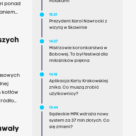
Polakami
el ponad
waniem
15:21
Prezydent Karol Nawrocki z
wizytą w Skawinie
szych
14:37
Mistrzowie koronkarstwa w
Bobowej. To był festiwal dla
miłośników piękna
14:18
lasowych
Aplikacja Karty Krakowskiej
lnej
znika. Co muszą zrobić
h kotłów
użytkownicy?
źródło
13:44
cy
Sądeckie MPK wdraża nowy
system za 37 mln złotych. Co
się zmieni?
hwały