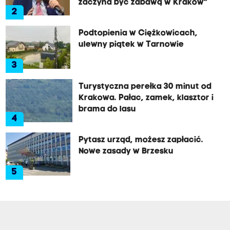
zaczyna być zabawą w Kraków”
2
Podtopienia w Ciężkowicach,
ulewny piątek w Tarnowie
3
Turystyczna perełka 30 minut od
Krakowa. Pałac, zamek, klasztor i
brama do lasu
4
Pytasz urząd, możesz zapłacić.
Nowe zasady w Brzesku
5