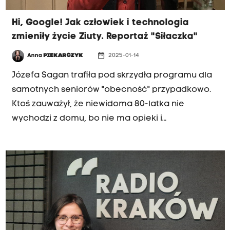
Hi, Google! Jak człowiek i technologia
zmieniły życie Ziuty. Reportaż "Siłaczka"
date_range
Anna
PIEKARCZYK
2025-01-14
Józefa Sagan trafiła pod skrzydła programu dla
samotnych seniorów "obecność" przypadkowo.
Ktoś zauważył, że niewidoma 80-latka nie
wychodzi z domu, bo nie ma opieki i
telefonicznie zgłosił Ją do Stowarzyszenia mali
bracia Ubogich. Ten telefon zmienił życie
seniorki.