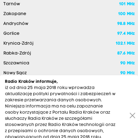
Tarnów
101 MHz
Zakopane
100 MHz
Andrychów
98.8 MHz
Gorlice
97.4 MHz
Krynica-Zdrój
102.1 MHz
Rabka-Zdrój
87.6 MHz
Szczawnica
90 MHz
Nowy Sącz
90 MHz
Radio Kraków informuje,
iż od dnia 25 maja 2018 roku wprowadza
aktualizację polityki prywatności i zabezpieczeń w
zakresie przetwarzania danych osobowych.
Niniejsza informacja ma na celu zapoznanie
osoby korzystające z Portalu Radia Kraków oraz
słuchaczy Radia Kraków ze szczegółami
stosowanych przez Radio Kraków technologii oraz
RADIO KRAKÓW SA. Aleja Juliusza Słowackiego 22, 30-007
z przepisami o ochronie danych osobowych,
Kraków
obowiązujących od dnia 25 maja 2018 roku.