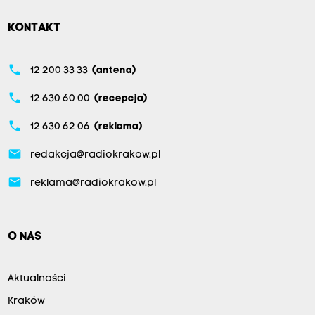
KONTAKT
phone
12 200 33 33
(antena)
phone
12 630 60 00
(recepcja)
phone
12 630 62 06
(reklama)
email
redakcja@radiokrakow.pl
email
reklama@radiokrakow.pl
O NAS
Aktualności
Kraków