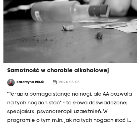
Samotność w chorobie alkoholowej
date_range
Katarzyna
PELC
2024-03-03
"Terapia pomaga stanąć na nogi, ale AA pozwala
na tych nogach stać" - to słowa doświadczonej
specjalistki psychoterapii uzależnień. W
programie o tym m.in. jak na tych nogach stać i
gdzie szukać pomocy mówią p. Dominika, p.
Karolina, p. Marta i p. Łukasz