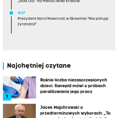
„Sold Out” na meczu Wisły Kraków
15:27
Prezydent Karol Nawrocki w Skawinie: "Nie pilnuję
żyrandoli"
Najchętniej czytane
Rośnie liczba niezaszczepionych
dzieci. Sanepid mówi o próbach
paraliżowania jego pracy
1
Jacek Majchrowski o
przedterminowych wyborach: „To