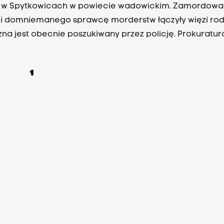
i w Spytkowicach w powiecie wadowickim. Zamordowa
 i domniemanego sprawcę morderstw łączyły więzi rod
na jest obecnie poszukiwany przez policję. Prokuratur
wa w Wadowicach na podstawie zebranego materiału
ego postawiła mężczyźnie zarzut zabójstwa i wydała
1
t tymczasowy. Ten został już pozytywnie rozpatrzony pr
wy w Wadowicach.