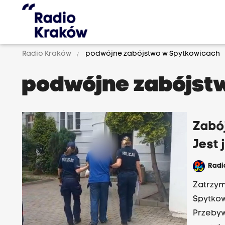
Radio Kraków
podwójne zabójstwo w Spytkowicach
podwójne zabójst
Zabó
Jest 
Rad
Zatrzym
Spytkow
Przebyw