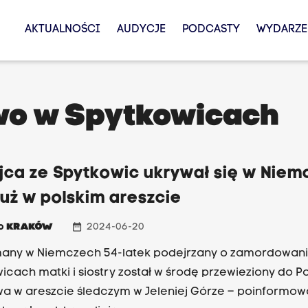
AKTUALNOŚCI
AUDYCJE
PODCASTY
WYDARZE
wo w Spytkowicach
jca ze Spytkowic ukrywał się w Niem
już w polskim areszcie
date_range
io
KRAKÓW
2024-06-20
any w Niemczech 54-latek podejrzany o zamordowan
icach matki i siostry został w środę przewieziony do Pol
a w areszcie śledczym w Jeleniej Górze – poinformow