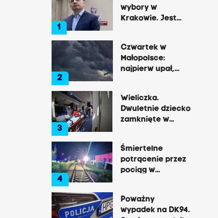
wybory w
Krakowie. Jest
1
decyzja Łukasza
Gibały
Czwartek w
Małopolsce:
najpierw upał,
2
później
gwałtowne burze
Wieliczka.
Dwuletnie dziecko
zamknięte w
3
nagrzanym aucie,
matka była na
Śmiertelne
zakupach
potrącenie przez
pociąg w
4
Rzozowie.
Utrudnienia na
Poważny
trasie do Krakowa
wypadek na DK94.