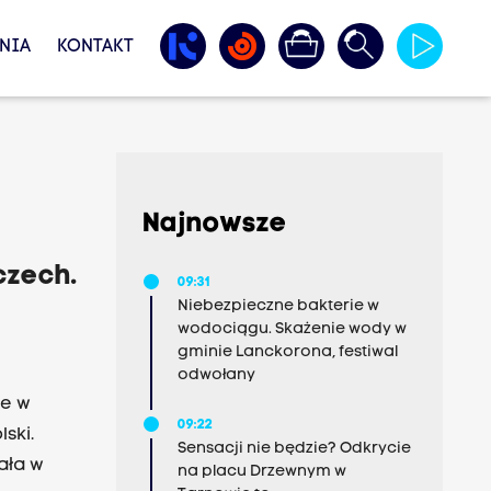
NIA
KONTAKT
Najnowsze
czech.
09:31
Niebezpieczne bakterie w
wodociągu. Skażenie wody w
gminie Lanckorona, festiwal
odwołany
ie w
09:22
ski.
Sensacji nie będzie? Odkrycie
ała w
na placu Drzewnym w