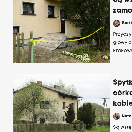
Są ws
zamo
Bart
Przyczy
głowy o
krakows
Spytk
córk
kobi
Nata
Są wstę