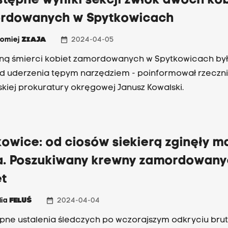
tępne wyniki sekcji zwłok dwóch kob
rdowanych w Spytkowicach
date_range
łomiej
ZIAJA
2024-04-05
ną śmierci kobiet zamordowanych w Spytkowicach był
d uderzenia tępym narzędziem - poinformował rzeczn
kiej prokuratury okręgowej Janusz Kowalski.
owice: od ciosów siekierą zginęły ma
a. Poszukiwany krewny zamordowan
et
date_range
lia
FELUŚ
2024-04-04
pne ustalenia śledczych po wczorajszym odkryciu brut