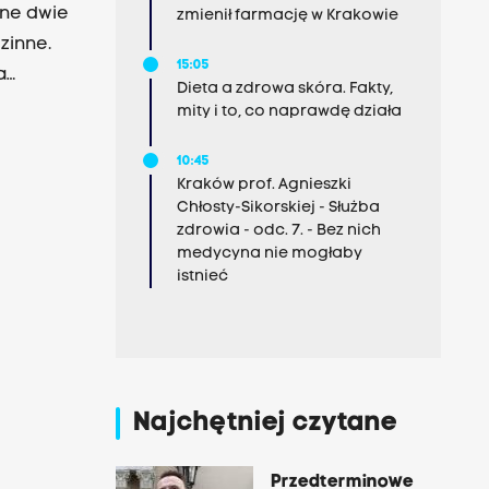
ne dwie
zmienił farmację w Krakowie
zinne.
15:05
a
Dieta a zdrowa skóra. Fakty,
mity i to, co naprawdę działa
 wniosek
10:45
zez Sąd
Kraków prof. Agnieszki
Chłosty-Sikorskiej - Służba
zdrowia - odc. 7. - Bez nich
medycyna nie mogłaby
istnieć
Najchętniej czytane
Przedterminowe