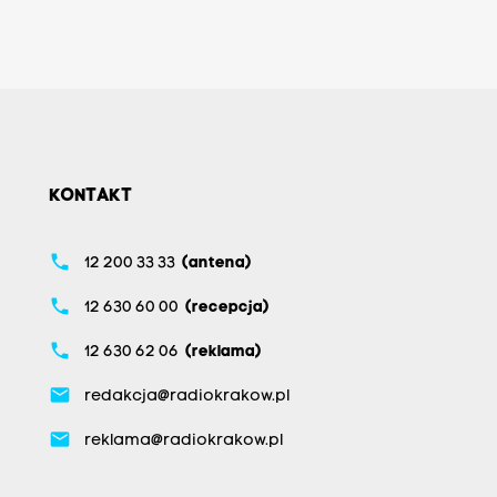
KONTAKT
phone
12 200 33 33
(antena)
phone
12 630 60 00
(recepcja)
phone
12 630 62 06
(reklama)
email
redakcja@radiokrakow.pl
email
reklama@radiokrakow.pl