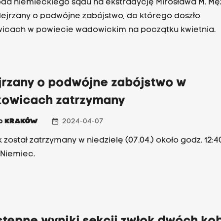
oda niemieckiego sądu na ekstradycję Mirosława M. M
dejrzany o podwójne zabójstwo, do którego doszło
icach w powiecie wadowickim na początku kwietnia.
jrzany o podwójne zabójstwo w
kowicach zatrzymany
date_range
io
KRAKÓW
2024-04-07
 został zatrzymany w niedzielę (07.04.) około godz. 12:4
 Niemiec.