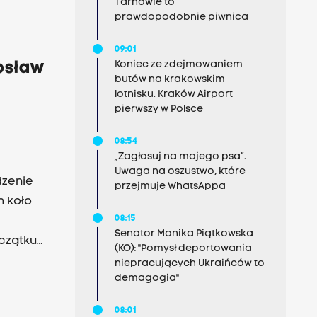
Tarnowie to
prawdopodobnie piwnica
09:01
Koniec ze zdejmowaniem
osław
butów na krakowskim
lotnisku. Kraków Airport
pierwszy w Polsce
08:54
„Zagłosuj na mojego psa”.
Uwaga na oszustwo, które
dzenie
przejmuje WhatsAppa
h koło
08:15
Senator Monika Piątkowska
oczątku
(KO): "Pomysł deportowania
kł za
niepracujących Ukraińców to
demagogia"
08:01