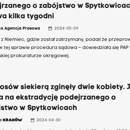
jrzanego o zabójstwo w Spytkowica
a kilka tygodni
date_range
ka Agencja Prasowa
2024-05-09
 z Niemiec, gdzie został zatrzymany, podali że przepr
w tej sprawie procedura sądowa – dowiedziała się PAP
kiej prokuraturze okręgowej.
osów siekierą zginęły dwie kobiety. 
a na ekstradycję podejrzanego o
jstwo w Spytkowicach
date_range
io
KRAKÓW
2024-04-30