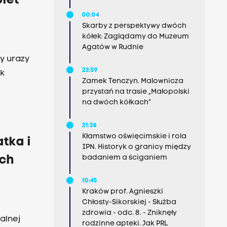
iet
00:04
Skarby z perspektywy dwóch
kółek: Zaglądamy do Muzeum
Agatów w Rudnie
y urazy
23:59
ik
Zamek Tenczyn. Malownicza
przystań na trasie „Małopolski
na dwóch kółkach”
21:38
Kłamstwo oświęcimskie i rola
tka i
IPN. Historyk o granicy między
badaniem a ściganiem
ych
10:45
Kraków prof. Agnieszki
Chłosty-Sikorskiej - Służba
zdrowia - odc. 8. - Zniknęły
alnej
rodzinne apteki. Jak PRL