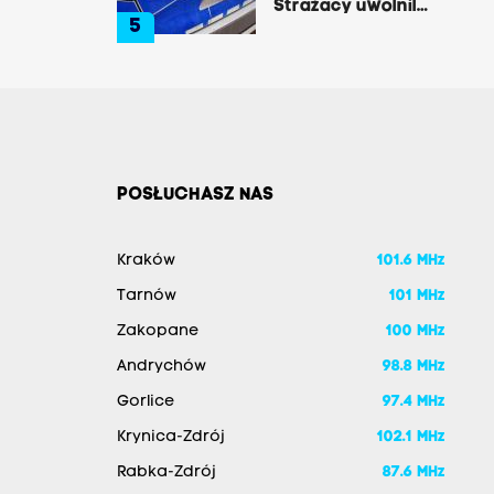
Strażacy uwolnili
5
zakleszczonego
kierowcę
POSŁUCHASZ NAS
Kraków
101.6 MHz
Tarnów
101 MHz
Zakopane
100 MHz
Andrychów
98.8 MHz
Gorlice
97.4 MHz
Krynica-Zdrój
102.1 MHz
Rabka-Zdrój
87.6 MHz