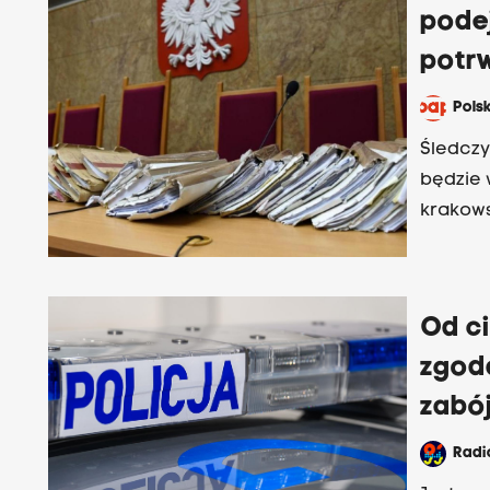
pode
potrw
Pols
Śledczy
będzie 
krakows
Od ci
zgod
zabó
Rad