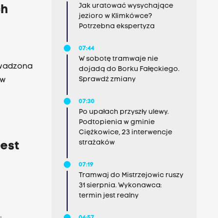
Jak uratować wysychające
ch
jezioro w Klimkówce?
Potrzebna ekspertyza
07:44
W sobotę tramwaje nie
owadzona
dojadą do Borku Fałęckiego.
Sprawdź zmiany
 w
07:30
Po upałach przyszły ulewy.
Podtopienia w gminie
Ciężkowice, 23 interwencje
strażaków
Jest
07:19
Tramwaj do Mistrzejowic ruszy
31 sierpnia. Wykonawca:
termin jest realny