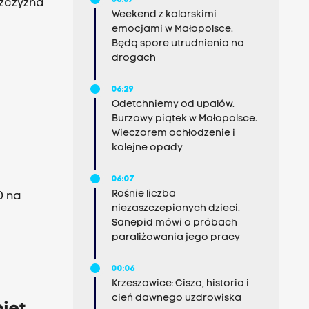
06:57
ężczyzna
Weekend z kolarskimi
emocjami w Małopolsce.
Będą spore utrudnienia na
drogach
06:29
Odetchniemy od upałów.
Burzowy piątek w Małopolsce.
Wieczorem ochłodzenie i
kolejne opady
06:07
Rośnie liczba
0 na
niezaszczepionych dzieci.
Sanepid mówi o próbach
paraliżowania jego pracy
00:06
Krzeszowice: Cisza, historia i
cień dawnego uzdrowiska