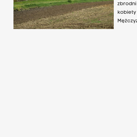
zbrodn
kobiety
Mężczyz
Rejono
dowodow
o aresz
Rejono