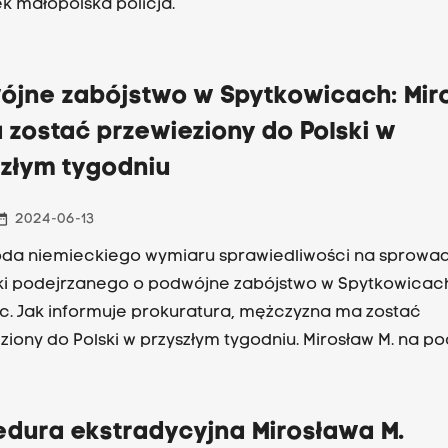
k małopolska policja.
ójne zabójstwo w Spytkowicach: Mir
 zostać przewieziony do Polski w
szłym tygodniu
_range
2024-06-13
oda niemieckiego wymiaru sprawiedliwości na sprowa
ki podejrzanego o podwójne zabójstwo w Spytkowicac
. Jak informuje prokuratura, mężczyzna ma zostać
ziony do Polski w przyszłym tygodniu. Mirosław M. na p
a miał zamordować swoją matkę i siostrę. 54-latek ucie
 terenie
.
edura ekstradycyjna Mirosława M.