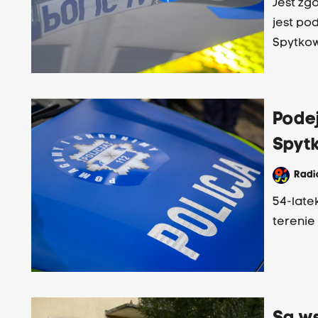
Jest zg
jest po
Spytkow
Pode
Spyt
Rad
54-latek
terenie