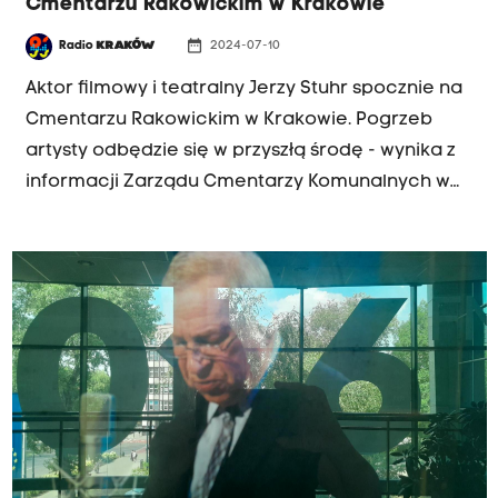
Cmentarzu Rakowickim w Krakowie
date_range
Radio
KRAKÓW
2024-07-10
Aktor filmowy i teatralny Jerzy Stuhr spocznie na
Cmentarzu Rakowickim w Krakowie. Pogrzeb
artysty odbędzie się w przyszłą środę - wynika z
informacji Zarządu Cmentarzy Komunalnych w
Krakowie.