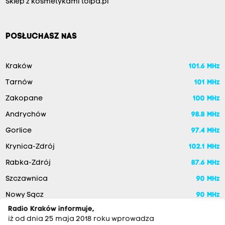
Sklep z kosmetykami tolpa.pl
POSŁUCHASZ NAS
Kraków
101.6 MHz
Tarnów
101 MHz
Zakopane
100 MHz
Andrychów
98.8 MHz
Gorlice
97.4 MHz
Krynica-Zdrój
102.1 MHz
Rabka-Zdrój
87.6 MHz
Szczawnica
90 MHz
Nowy Sącz
90 MHz
Radio Kraków informuje,
iż od dnia 25 maja 2018 roku wprowadza