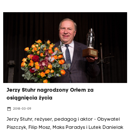
za zły stan środowiska, ponieważ od wielu lat,
pomimo obciążających go obowiązków
prawnych w zakresie stanu powietrza w Polsce,
nie podejmuje odpowiednich działań".
Jerzy Stuhr nagrodzony Orłem za
osiągnięcia życia
date_range
2018-03-09
Jerzy Stuhr, reżyser, pedagog i aktor - Obywatel
Piszczyk, Filip Mosz, Maks Paradys i Lutek Danielak