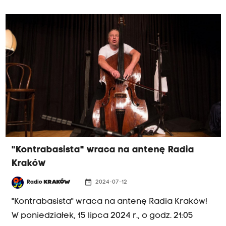
"Kontrabasista" wraca na antenę Radia
Kraków
date_range
Radio
KRAKÓW
2024-07-12
"Kontrabasista" wraca na antenę Radia Kraków!
W poniedziałek, 15 lipca 2024 r., o godz. 21:05