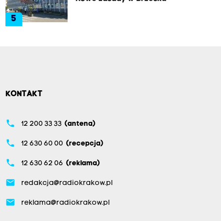
5
KONTAKT
phone
12 200 33 33
(antena)
phone
12 630 60 00
(recepcja)
phone
12 630 62 06
(reklama)
email
redakcja@radiokrakow.pl
email
reklama@radiokrakow.pl