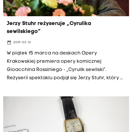
Jerzy Stuhr reżyseruje „Cyrulika
sewilskiego”
date_range
2019-03-13
W piątek 15 marca na deskach Opery
Krakowskiej premiera opery komicznej
Gioacchina Rossiniego - „Cyrulik sewilski”.
Reżyserii spektaklu podjął się Jerzy Stuhr, który w
roli reżysera operowego zadebiutował w 2016
roku w Krakowie.