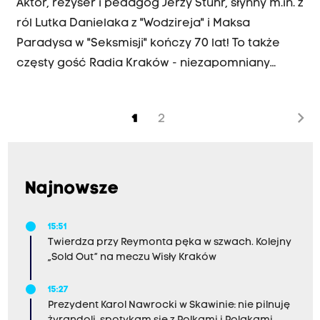
Aktor, reżyser i pedagog Jerzy Stuhr, słynny m.in. z
ról Lutka Danielaka z "Wodzireja" i Maksa
Paradysa w "Seksmisji" kończy 70 lat! To także
częsty gość Radia Kraków - niezapomniany
odtwórca głównej roli w "Kontrabasiście", reżyser
słuchowiska "Ich czworo" i laureat Nagrody im.
chevron_right
1
2
Romany Bobrowskiej przyznawanej przez Radio
Kraków ludziom i instytucjom wspierającym ideę
radia publicznego i promującym ambitne
gatunki sztuki radiowej.
Najnowsze
15:51
Twierdza przy Reymonta pęka w szwach. Kolejny
„Sold Out” na meczu Wisły Kraków
15:27
Prezydent Karol Nawrocki w Skawinie: nie pilnuję