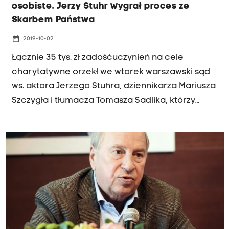
osobiste. Jerzy Stuhr wygrał proces ze
Skarbem Państwa
date_range
2019-10-02
Łącznie 35 tys. zł zadośćuczynień na cele
charytatywne orzekł we wtorek warszawski sąd
ws. aktora Jerzego Stuhra, dziennikarza Mariusza
Szczygła i tłumacza Tomasza Sadlika, którzy
pozwali państwo za naruszenie prawa do
korzystania z niezanieczyszczonego powietrza.
Wyrok nie jest prawomocny.