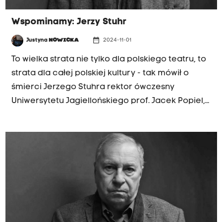
Wspominamy: Jerzy Stuhr
date_range
Justyna
NOWICKA
2024-11-01
To wielka strata nie tylko dla polskiego teatru, to
strata dla całej polskiej kultury - tak mówił o
śmierci Jerzego Stuhra rektor ówczesny
Uniwersytetu Jagiellońskiego prof. Jacek Popiel,
polonista, ale także teatrolog, który z
profesorem Jerzym Stuhrem pracował w Szkole
Teatralnej przez wiele lat. Rektor Uniwersytetu
Jagiellońskiego opowiadał o charyzmatycznym
aktorstwie Jerzego Stuhra, o jego miłości do
Włoch i szacunku do filmowych i teatralnych
mistrzów - Andrzeja Wajdy czy Krzysztofa
Kieślowskiego.