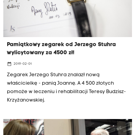
Pamiątkowy zegarek od Jerzego Stuhra
wylicytowany za 4500 zł!
date_range
2019-02-01
Zegarek Jerzego Stuhra znalazł nową
właścicielkę - panią Joannę. A 4 500 złotych
pomoże w leczeniu i rehabilitacji Teresy Budzisz-
Krzyżanowskiej.