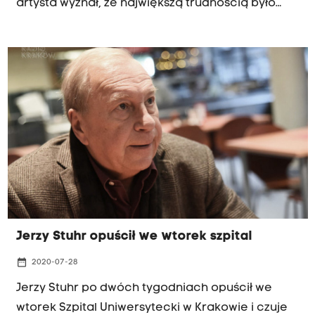
artysta wyznał, że największą trudnością było
ukazanie w spektaklu komicznym gorzkiej
prawdy o naturze ludzkiej.
Jerzy Stuhr opuścił we wtorek szpital
date_range
2020-07-28
Jerzy Stuhr po dwóch tygodniach opuścił we
wtorek Szpital Uniwersytecki w Krakowie i czuje