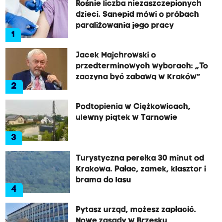
Rośnie liczba niezaszczepionych
dzieci. Sanepid mówi o próbach
paraliżowania jego pracy
1
Jacek Majchrowski o
przedterminowych wyborach: „To
zaczyna być zabawą w Kraków”
2
Podtopienia w Ciężkowicach,
ulewny piątek w Tarnowie
3
Turystyczna perełka 30 minut od
Krakowa. Pałac, zamek, klasztor i
brama do lasu
4
Pytasz urząd, możesz zapłacić.
Nowe zasady w Brzesku