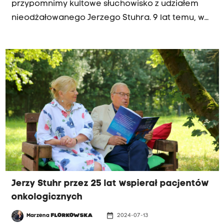
przypomnimy kultowe słuchowisko z udziałem
nieodżałowanego Jerzego Stuhra. 9 lat temu, w
2015 roku, aktor wystąpił w monodramie wg
tekstu Patricka Suskinda przed największą, bo
radiową publicznością.
Jerzy Stuhr przez 25 lat wspierał pacjentów
onkologicznych
date_range
Marzena
FLORKOWSKA
2024-07-13