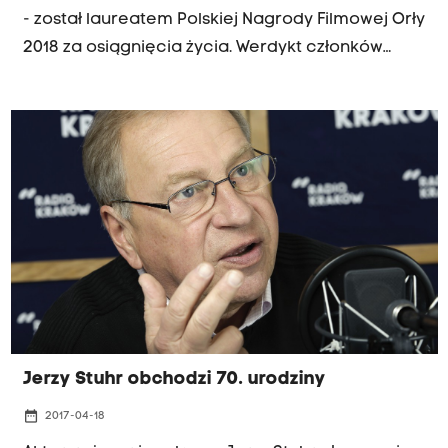
- został laureatem Polskiej Nagrody Filmowej Orły
2018 za osiągnięcia życia. Werdykt członków
Polskiej Akademii Filmowej ogłoszono w piątek w
Warszawie.
Jerzy Stuhr obchodzi 70. urodziny
date_range
2017-04-18