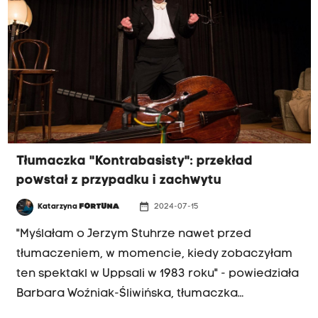
rodzinnym. Mszę w intencji artysty odprawił
kardynał Grzegorz Ryś. Wybitny aktor i reżyser
filmowy oraz teatralny, profesor sztuki, pisarz i
pedagog, wieloletni rektor krakowskiej szkoły
teatralnej zmarł 9 lipca. Miał 77 lat.
Tłumaczka "Kontrabasisty": przekład
powstał z przypadku i zachwytu
date_range
Katarzyna
FORTUNA
2024-07-15
"Myślałam o Jerzym Stuhrze nawet przed
tłumaczeniem, w momencie, kiedy zobaczyłam
ten spektakl w Uppsali w 1983 roku" - powiedziała
Barbara Woźniak-Śliwińska, tłumaczka
monodramu "Kontrabasista" Patricka Süskinda.