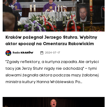
Kraków pożegnał Jerzego Stuhra. Wybitny
aktor spoczął na Cmentarzu Rakowickim
date_range
Radio
KRAKÓW
2024-07-17
"Zgasły reflektory, a kurtyna zapadła. Ale artyści
tacy jak Jerzy Stuhr nigdy nie odchodzą" – tymi
słowami żegnała aktora podczas mszy żałobnej
ministra kultury Hanna Wróblewska. Po
uroczystościach w kościele śś. Piotra i Pawła w
Krakowie kondukt żałobny udał się na cmentarz
Rakowicki, gdzie Jerzy Stuhr spoczął w grobowcu