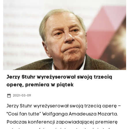
Wybitny aktor, reżyser, scenarzysta i pedagog
zmarł dziś w wieku 77 lat. Jerzy Stuhr od dawna
zmagał się z ciężką chorobą.
Jerzy Stuhr wyreżyserował swoją trzecią
operę, premiera w piątek
date_range
2021-03-09
Jerzy Stuhr wyreżyserował swoją trzecią operę –
"Cosi fan tutte” Wolfganga Amadeusza Mozarta.
Podczas konferencji zapowiadającej premierę