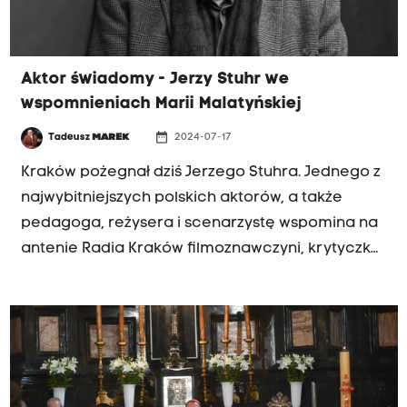
Aktor świadomy - Jerzy Stuhr we
wspomnieniach Marii Malatyńskiej
date_range
Tadeusz
MAREK
2024-07-17
Kraków pożegnał dziś Jerzego Stuhra. Jednego z
najwybitniejszych polskich aktorów, a także
pedagoga, reżysera i scenarzystę wspomina na
antenie Radia Kraków filmoznawczyni, krytyczka
i publicystka Maria Malatyńska. - Przede
wszystkim był świadom swojej twarzy i był
świadom tego, w jaki sposób ta twarz może
uzewnętrzniać rozmaite przeżycia - mówiła w
rozmowie z Tadeuszem Markiem Maria
Malatyńska.