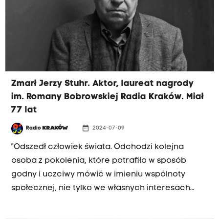
Zmarł Jerzy Stuhr. Aktor, laureat nagrody
im. Romany Bobrowskiej Radia Kraków. Miał
77 lat
date_range
Radio
KRAKÓW
2024-07-09
"Odszedł człowiek świata. Odchodzi kolejna
osoba z pokolenia, które potrafiło w sposób
godny i uczciwy mówić w imieniu wspólnoty
społecznej, nie tylko we własnych interesach
egoistycznych"- tak o Jerzym Stuhrze mówi
Bartosz Szydłowski, dyrektor teatru Łaźnia Nowa.