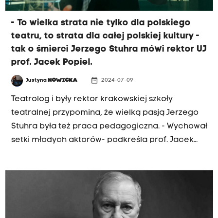
- To wielka strata nie tylko dla polskiego
teatru, to strata dla całej polskiej kultury -
tak o śmierci Jerzego Stuhra mówi rektor UJ
prof. Jacek Popiel.
date_range
Justyna
NOWICKA
2024-07-09
Teatrolog i były rektor krakowskiej szkoły
teatralnej przypomina, że wielką pasją Jerzego
Stuhra była też praca pedagogiczna. - Wychował
setki młodych aktorów- podkreśla prof. Jacek
Popiel w rozmowie z Justyną Nowicką. Rektor UJ
mówi też o charyzmatycznym aktorstwie
Jerzego Stuhra, o jego miłości do Włoch i
szacunku do filmowych i teatralnych mistrzów -
Andrzeja Wajdy i Krzysztofa Kieślowskiego.