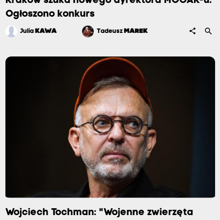
Kraków szuka nowego dyrektora MOCAK-u.
Ogłoszono konkurs
search
share
Julia
KAWA
Tadeusz
MAREK
Wojciech Tochman: "Wojenne zwierzęta