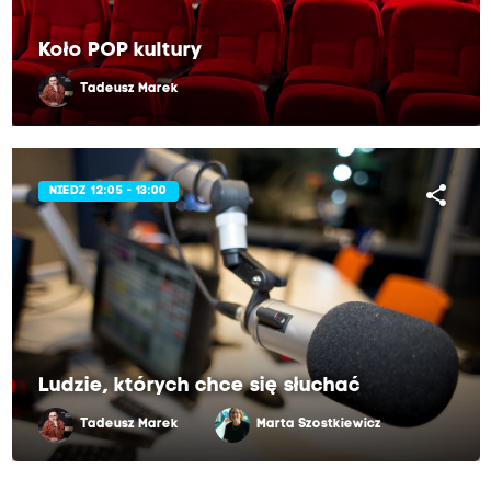
Koło POP kultury
Tadeusz Marek
share
NIEDZ 12:05 - 13:00
Ludzie, których chce się słuchać
Tadeusz Marek
Marta Szostkiewicz