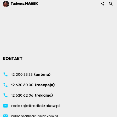
search
share
Tadeusz
MAREK
KONTAKT
phone
12 200 33 33
(antena)
phone
12 630 60 00
(recepcja)
phone
12 630 62 06
(reklama)
email
redakcja@radiokrakow.pl
email
reklama@radiokrakow.pl