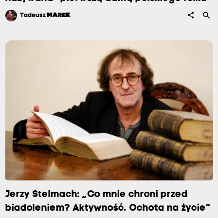
search
share
Tadeusz
MAREK
Jerzy Stelmach: „Co mnie chroni przed
biadoleniem? Aktywność. Ochota na życie”