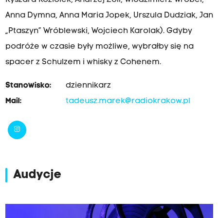
Ryszard Koziołek, Andrzej Zoll, Włodzimierz Wróbel,
Anna Dymna, Anna Maria Jopek, Urszula Dudziak, Jan
„Ptaszyn” Wróblewski, Wojciech Karolak). Gdyby
podróże w czasie były możliwe, wybrałby się na
spacer z Schulzem i whisky z Cohenem.
Stanowisko:
dziennikarz
Mail:
tadeusz.marek@radiokrakow.pl
Audycje