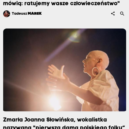
mówią: ratujemy wasze człowieczeństwo"
search
share
Tadeusz
MAREK
Zmarła Joanna Słowińska, wokalistka
nazywana "pierwszą damą polskiego folku”