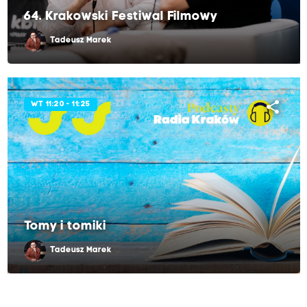
64. Krakowski Festiwal Filmowy
Tadeusz Marek
share
WT 11:20 - 11:25
Tomy i tomiki
Tadeusz Marek