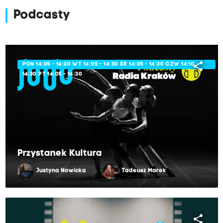
Podcasty
share
PON 14:05 - 14:30 WT 14:05 - 14:30 ŚR 14:05 - 14:30 CZW 14:10 -
14:30 PT 14:05 - 14:30
Przystanek Kultura
Justyna Nowicka
Tadeusz Marek
share