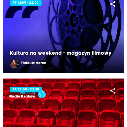
share
PT 21:05 - 22:00
Kultura na weekend - magazyn filmowy
Tadeusz Marek
share
ŚR 22:05 - 22:30