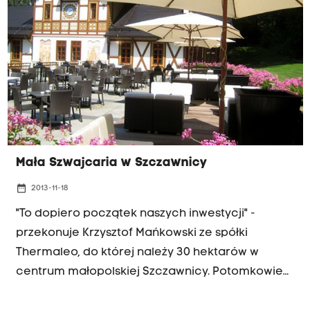
Mała Szwajcaria w Szczawnicy
date_range
2013-11-18
"To dopiero początek naszych inwestycji" -
przekonuje Krzysztof Mańkowski ze spółki
Thermaleo, do której należy 30 hektarów w
centrum małopolskiej Szczawnicy. Potomkowie
hrabiego Stadnickiego - rodzina Mańkowskich