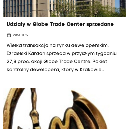
Udziały w Globe Trade Center sprzedane
date_range
2013-11-19
Wielka transakcja na rynku deweloperskim.
Izraelski Kardan sprzeda w przyszłym tygodniu
27,8 proc. akcji Globe Trade Centre. Pakiet
kontrolny dewelopera, który w Krakowie
zbudował m.in. biurowce przy al. Armii Krajowej
odkupi za 160 mln euro (ok. 670 mln zł) fundusz
kapitałowy Lone Star.