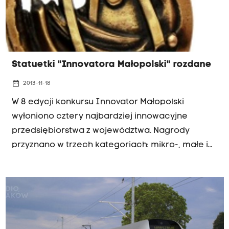
Statuetki "Innovatora Małopolski" rozdane
date_range
2013-11-18
W 8 edycji konkursu Innovator Małopolski
wyłoniono cztery najbardziej innowacyjne
przedsiębiorstwa z województwa. Nagrody
przyznano w trzech kategoriach: mikro-, małe i
średnie przedsiębiorstwo. Wręczono również
nagrodę specjalną.