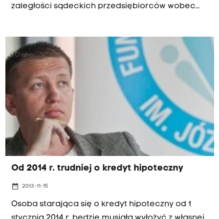
zaległości sądeckich przedsiębiorców wobec
swoich pracowników to ponad 300 tys. zł. W
powiecie nowosądeckim 150 osób w tym roku nie
otrzymało pensji w terminie.
Od 2014 r. trudniej o kredyt hipoteczny
date_range
2013-11-15
Osoba starająca się o kredyt hipoteczny od 1
stycznia 2014 r. będzie musiała wyłożyć z własnej