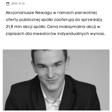
date_range
2013-11-13
Akcjonariusze Newagu w ramach pierwotnej
oferty publicznej spółki zaoferują do sprzedaży
21,8 mln akcji spółki. Cena maksymalna akcji w
zapisach dla inwestorów indywidualnych wynosi
19 zł.