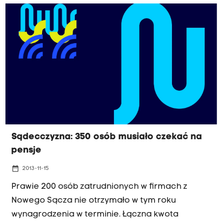
już zrewitalizowała Plac Dietla, Pijalnie
uzdrowiskową, hotel Modrzewie. Odbudowała
również Dworek Gościnny, w którym dziś mogą
się odbywać konferencje i sympozja nawet na
kilkaset osób. Spółka zapowiada kolejne
inwestycje.
Sądecczyzna: 350 osób musiało czekać na
pensje
date_range
2013-11-15
Prawie 200 osób zatrudnionych w firmach z
Nowego Sącza nie otrzymało w tym roku
wynagrodzenia w terminie. Łączna kwota