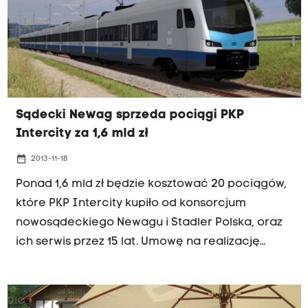
Sądecki Newag sprzeda pociągi PKP
Intercity za 1,6 mld zł
date_range
2013-11-18
Ponad 1,6 mld zł będzie kosztować 20 pociągów,
które PKP Intercity kupiło od konsorcjum
nowosądeckiego Newagu i Stadler Polska, oraz
ich serwis przez 15 lat. Umowę na realizację
kontraktu szefowie spółek podpisali w
poniedziałek w Nowym Sączu. Pociągi mają być
gotowe w 2015 r.