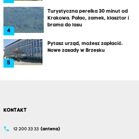
Turystyczna perełka 30 minut od
Krakowa. Pałac, zamek, klasztor i
brama do lasu
4
Pytasz urząd, możesz zapłacić.
Nowe zasady w Brzesku
5
KONTAKT
phone
12 200 33 33
(antena)