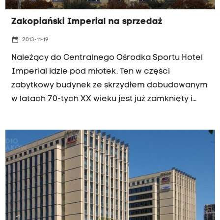
Zakopiański Imperial na sprzedaż
date_range
2013-11-19
Należący do Centralnego Ośrodka Sportu Hotel
Imperial idzie pod młotek. Ten w części
zabytkowy budynek ze skrzydłem dobudowanym
w latach 70-tych XX wieku jest już zamknięty i
czeka na ewentualnego nabywcę.