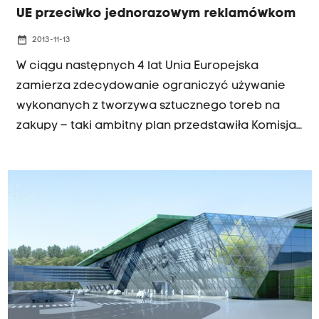
UE przeciwko jednorazowym reklamówkom
date_range
2013-11-13
W ciągu następnych 4 lat Unia Europejska
zamierza zdecydowanie ograniczyć używanie
wykonanych z tworzywa sztucznego toreb na
zakupy – taki ambitny plan przedstawiła Komisja
Europejska.