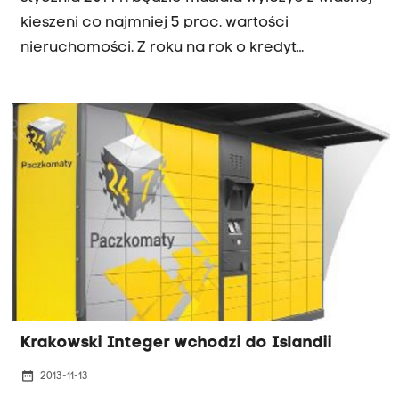
kieszeni co najmniej 5 proc. wartości
nieruchomości. Z roku na rok o kredyt
hipoteczny będzie coraz trudniej. W 2017 r.
obowiązkowy wkład własny będzie wynosił 20
proc. Nie będzie można brać kredytu na dłużej
niż 35 lat.
Krakowski Integer wchodzi do Islandii
date_range
2013-11-13