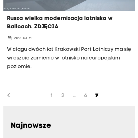
Rusza wielka modernizacja lotniska w
Balicach. ZDJĘCIA
date_range
2013-04-11
W ciągu dwóch lat Krakowski Port Lotniczy ma się
wreszcie zamienić w lotnisko na europejskim
poziomie.
chevron_left
1
2
6
7
...
Najnowsze