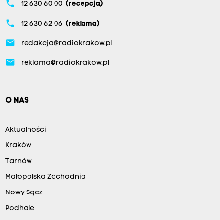
phone
12 630 60 00
(recepcja)
phone
12 630 62 06
(reklama)
email
redakcja@radiokrakow.pl
email
reklama@radiokrakow.pl
O NAS
Aktualności
Kraków
Tarnów
Małopolska Zachodnia
Nowy Sącz
Podhale