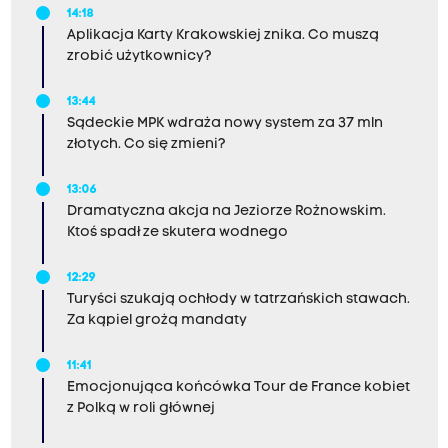
14:18
Aplikacja Karty Krakowskiej znika. Co muszą
zrobić użytkownicy?
13:44
Sądeckie MPK wdraża nowy system za 37 mln
złotych. Co się zmieni?
13:06
Dramatyczna akcja na Jeziorze Rożnowskim.
Ktoś spadł ze skutera wodnego
12:29
Turyści szukają ochłody w tatrzańskich stawach.
Za kąpiel grożą mandaty
11:41
Emocjonująca końcówka Tour de France kobiet
z Polką w roli głównej