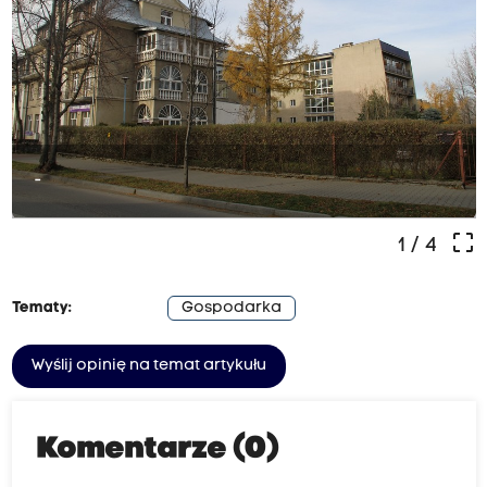
-
crop_free
1
/ 4
Tematy:
Gospodarka
Wyślij opinię na temat artykułu
Komentarze (0)