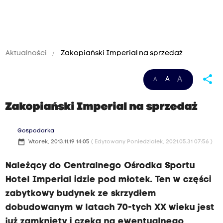
Aktualności
Zakopiański Imperial na sprzedaż
share
A
A
A
Zakopiański Imperial na sprzedaż
Gospodarka
date_range
Wtorek, 2013.11.19 14:05
( Edytowany Poniedziałek, 2021.05.31 07:56 )
Należący do Centralnego Ośrodka Sportu
Hotel Imperial idzie pod młotek. Ten w części
zabytkowy budynek ze skrzydłem
dobudowanym w latach 70-tych XX wieku jest
już zamknięty i czeka na ewentualnego