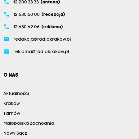
phone
12 200 33 33
(antena)
phone
12 630 60 00
(recepcja)
phone
12 630 62 06
(reklama)
email
redakcja@radiokrakow.pl
email
reklama@radiokrakow.pl
O NAS
Aktualności
Kraków
Tarnów
Małopolska Zachodnia
Nowy Sącz