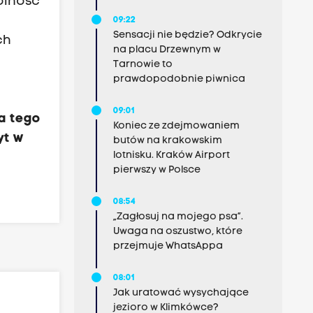
olność
09:22
Sensacji nie będzie? Odkrycie
ch
na placu Drzewnym w
Tarnowie to
prawdopodobnie piwnica
09:01
ca tego
Koniec ze zdejmowaniem
yt w
butów na krakowskim
lotnisku. Kraków Airport
pierwszy w Polsce
08:54
„Zagłosuj na mojego psa”.
Uwaga na oszustwo, które
przejmuje WhatsAppa
08:01
Jak uratować wysychające
jezioro w Klimkówce?