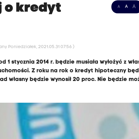
j o kredyt
A
A
A
ny Poniedziałek, 2021.05.31 07:56 )
d 1 stycznia 2014 r. będzie musiała wyłożyć z wła
ruchomości. Z roku na rok o kredyt hipoteczny będ
ład własny będzie wynosił 20 proc. Nie będzie mo