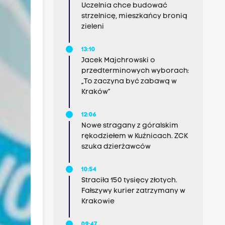
Uczelnia chce budować
strzelnicę, mieszkańcy bronią
zieleni
13:10
Jacek Majchrowski o
przedterminowych wyborach:
„To zaczyna być zabawą w
Kraków”
12:06
Nowe stragany z góralskim
rękodziełem w Kuźnicach. ZCK
szuka dzierżawców
10:54
Straciła 150 tysięcy złotych.
Fałszywy kurier zatrzymany w
Krakowie
09:47