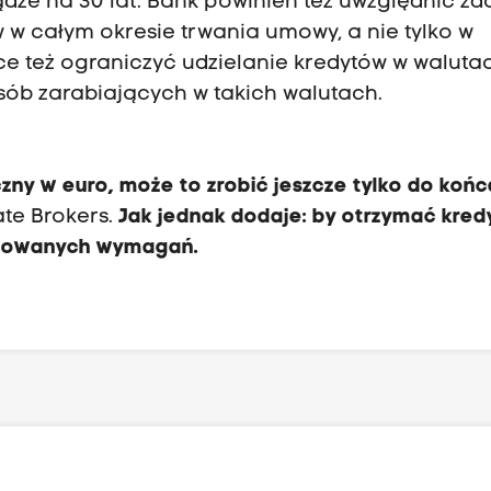
iądze na 30 lat. Bank powinien też uwzględnić zd
w całym okresie trwania umowy, a nie tylko w
e też ograniczyć udzielanie kredytów w waluta
sób zarabiających w takich walutach.
czny w euro, może to zrobić jeszcze tylko do koń
ate Brokers.
Jak jednak dodaje: by otrzymać kred
rubowanych wymagań.