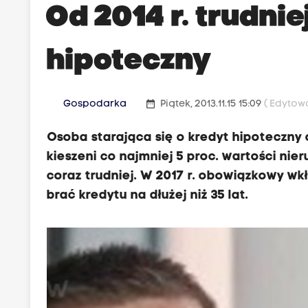
Od 2014 r. trudnie
hipoteczny
date_range
Gospodarka
Piątek, 2013.11.15 15:09
( Edytowa
Osoba starająca się o kredyt hipoteczny o
kieszeni co najmniej 5 proc. wartości nie
coraz trudniej. W 2017 r. obowiązkowy wk
brać kredytu na dłużej niż 35 lat.