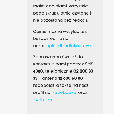
maile z opiniami. Wszystkie
będą skrupulatnie czytane i
nie pozostaną bez reakcji.
Opinie można wysyłać też
bezpośrednio na
adres
opinie@radiokrakow.pl
Zapraszamy również do
kontaktu z nami poprzez SMS -
4080
, telefonicznie (
12 200 33
33
– antena,
12 630 60 00
–
recepcja), a także na nasz
profil na
Facebooku
oraz
Twitterze