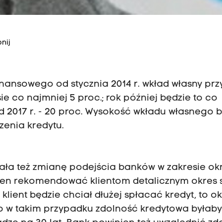
nij
nansowego od stycznia 2014 r. wkład własny prz
e co najmniej 5 proc.; rok później będzie to co
a od 2017 r. - 20 proc. Wysokość wkładu własnego 
enia kredytu.
ła też zmianę podejścia banków w zakresie ok
ien rekomendować klientom detalicznym okres 
li klient będzie chciał dłużej spłacać kredyt, to o
to w takim przypadku zdolność kredytowa byłab