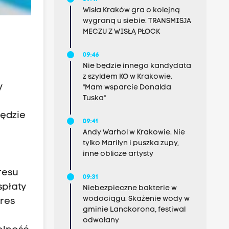
Wisła Kraków gra o kolejną
wygraną u siebie. TRANSMISJA
MECZU Z WISŁĄ PŁOCK
09:46
Nie będzie innego kandydata
z szyldem KO w Krakowie.
y
"Mam wsparcie Donalda
Tuska"
będzie
09:41
Andy Warhol w Krakowie. Nie
tylko Marilyn i puszka zupy,
inne oblicze artysty
resu
09:31
spłaty
Niebezpieczne bakterie w
wodociągu. Skażenie wody w
kres
gminie Lanckorona, festiwal
y
odwołany