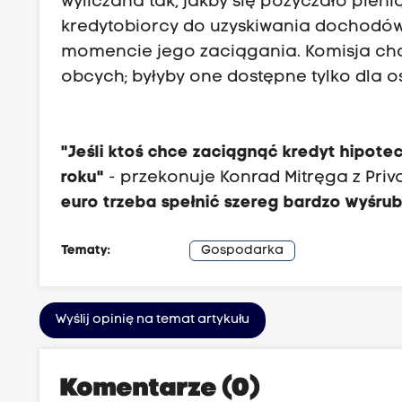
wyliczana tak, jakby się pożyczało pien
kredytobiorcy do uzyskiwania dochodów 
momencie jego zaciągania. Komisja chc
obcych; byłyby one dostępne tylko dla o
"Jeśli ktoś chce zaciągnąć kredyt hipote
roku"
- przekonuje Konrad Mitręga z Priv
euro trzeba spełnić szereg bardzo wyś
Tematy:
Gospodarka
Wyślij opinię na temat artykułu
Komentarze (0)