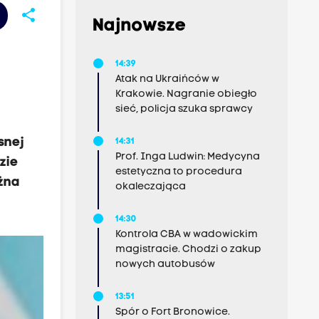
share
Najnowsze
14:39
Atak na Ukraińców w
Krakowie. Nagranie obiegło
sieć, policja szuka sprawcy
snej
14:31
Prof. Inga Ludwin: Medycyna
zie
estetyczna to procedura
żna
okaleczająca
14:30
Kontrola CBA w wadowickim
magistracie. Chodzi o zakup
nowych autobusów
13:51
Spór o Fort Bronowice.