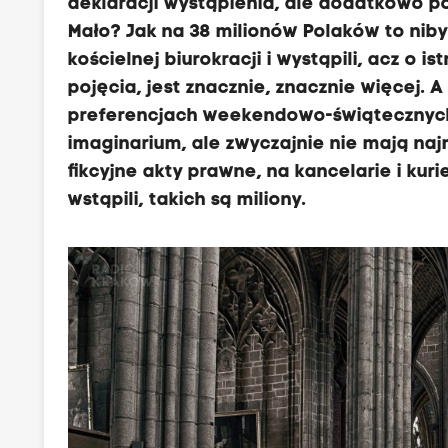
deklaracji wystąpienia, ale dodatkowo po
Mało? Jak na 38 milionów Polaków to niby n
kościelnej biurokracji i wystąpili, acz o i
pojęcia, jest znacznie, znacznie więcej. A 
preferencjach weekendowo-świątecznych -
imaginarium, ale zwyczajnie nie mają naj
fikcyjne akty prawne, na kancelarie i kur
wstąpili, takich są miliony.