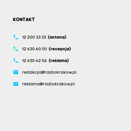
KONTAKT
phone
12 200 33 33
(antena)
phone
12 630 60 00
(recepcja)
phone
12 630 62 06
(reklama)
email
redakcja@radiokrakow.pl
email
reklama@radiokrakow.pl