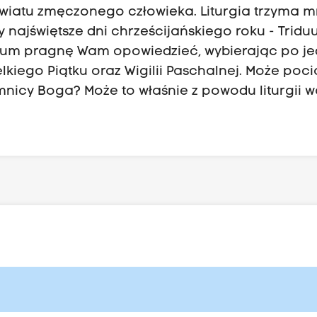
iatu zmęczonego człowieka. Liturgia trzyma m
zy najświętsze dni chrześcijańskiego roku - Trid
iduum pragnę Wam opowiedzieć, wybierając po j
elkiego Piątku oraz Wigilii Paschalnej. Może poc
emnicy Boga? Może to właśnie z powodu liturgii w