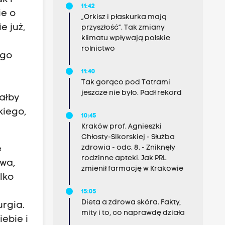
11:42
ie o
„Orkisz i płaskurka mają
e już,
przyszłość”. Tak zmiany
klimatu wpływają polskie
rolnictwo
ego
11:40
Tak gorąco pod Tatrami
jeszcze nie było. Padł rekord
ałby
kiego,
10:45
Kraków prof. Agnieszki
Chłosty-Sikorskiej - Służba
zdrowia - odc. 8. - Zniknęły
ę
rodzinne apteki. Jak PRL
twa,
zmienił farmację w Krakowie
lko
15:05
Dieta a zdrowa skóra. Fakty,
urgia.
mity i to, co naprawdę działa
iebie i