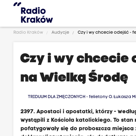
Radio Kraków
Audycje
Czy i wy chcecie odejść - f
Czy i wy chcecie o
na Wielką Środę
TRIDUUM DLA ZMĘCZONYCH - felietony O. Łukasza M
2397. Apostaci i apostatki, którzy - wedłu
wystąpili z Kościoła katolickiego. To stan 
pofatygowały się do proboszcza miejsca