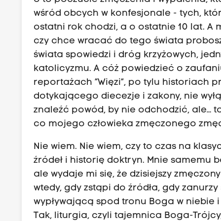
wśród obcych w konfesjonale - tych, któr
ostatni rok chodzi, a o ostatnie 10 lat. 
czy chce wracać do tego świata proboszcz
świata spowiedzi i dróg krzyżowych, j
katolicyzmu. A cóż powiedzieć o zaufani
reportażach “Więzi”, po tylu historiach p
dotykającego diecezje i zakony, nie wy
znaleźć powód, by nie odchodzić, ale… ta
co mojego człowieka zmęczonego zmęcz
Nie wiem. Nie wiem, czy to czas na klas
źródeł i historię doktryn. Mnie samemu
ale wydaje mi się, że dzisiejszy zmęczo
wtedy, gdy zstąpi do źródła, gdy zanurzy
wypływającą spod tronu Boga w niebie i 
Tak, liturgia, czyli tajemnica Boga-Trójc