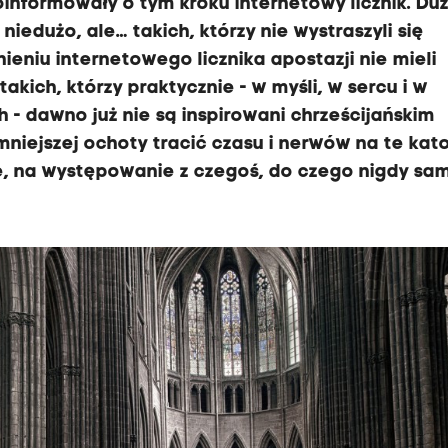
informowały o tym kroku internetowy licznik. Du
iedużo, ale… takich, którzy nie wystraszyli się
stnieniu internetowego licznika apostazji nie mieli
takich, którzy praktycznie - w myśli, w sercu i w
 dawno już nie są inspirowani chrześcijańskim
mniejszej ochoty tracić czasu i nerwów na te kat
ie, na występowanie z czegoś, do czego nigdy sam