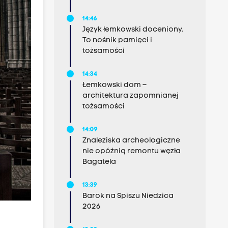
14:46
Język łemkowski doceniony.
To nośnik pamięci i
tożsamości
14:34
Łemkowski dom –
architektura zapomnianej
tożsamości
14:09
Znaleziska archeologiczne
nie opóźnią remontu węzła
Bagatela
13:39
Barok na Spiszu Niedzica
2026