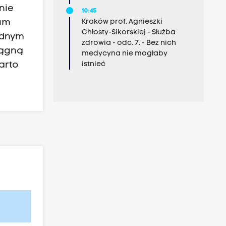
nie
10:45
uum
Kraków prof. Agnieszki
Chłosty-Sikorskiej - Służba
ednym
zdrowia - odc. 7. - Bez nich
iągną
medycyna nie mogłaby
arto
istnieć