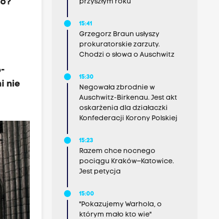
żo?
przyszłym roku
15:41
Grzegorz Braun usłyszy
prokuratorskie zarzuty.
Chodzi o słowa o Auschwitz
o-
15:30
i nie
Negowała zbrodnie w
Auschwitz-Birkenau. Jest akt
oskarżenia dla działaczki
Konfederacji Korony Polskiej
15:23
Razem chce nocnego
pociągu Kraków–Katowice.
Jest petycja
15:00
"Pokazujemy Warhola, o
którym mało kto wie"