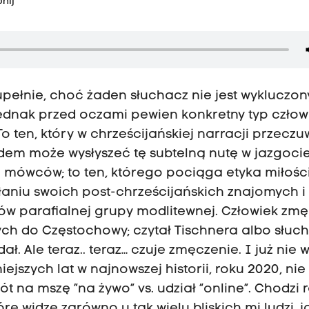
nij
upełnie, choć żaden słuchacz nie jest wykluczony,
ednak przed oczami pewien konkretny typ człow
ten, który w chrześcijańskiej narracji przecz
udem może wysłyszeć tę subtelną nutę w jazgocie,
 mówców; to ten, którego pociąga etyka miłości
iałaniu swoich post-chrześcijańskich znajomych i
ków parafialnej grupy modlitewnej. Człowiek zm
ych do Częstochowy; czytał Tischnera albo słuch
ł. Ale teraz.. teraz… czuje zmęczenie. I już nie w
jszych lat w najnowszej historii, roku 2020, nie 
t na mszę ”na żywo” vs. udział “online”. Chodzi 
e widzę zarówno u tak wielu bliskich mi ludzi, ja