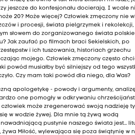
zy jeszcze do konfesjonału docierają. I wcale n
A może 20? Może więcej? Człowiek zmęczony nie wi
ów i procesji, świata pielgrzymek i rekolekcji,
ednym słowem do zorganizowanego świata polski
u? Jak zaufać po filmach braci Sekielskich, po
rzestępstw i ich tuszowania, historiach grzechu
łączając mojego. Człowiek zmęczony często chci
ki powód musiałby być silniejszy od tego wszyst
yło. Czy mam taki powód dla niego, dla Was?
yczną apologetykę - powody i argumenty, analiz
 bardzo one pomogły w odkrywaniu chrześcijańs
ny człowiek może zregenerować swoją nadzieję ty
 się w wodzie żywej. Dla mnie tą żywą wodą
nawadniającą pustynie naszego świata jest… lit
y, żywa Miłość, wylewająca się poza świątynię w n