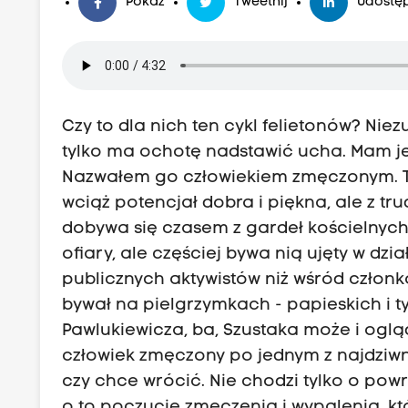
Pokaż
Tweetnij
Udostęp
Czy to dla nich ten cykl felietonów? Niez
tylko ma ochotę nadstawić ucha. Mam j
Nazwałem go człowiekiem zmęczonym. To 
wciąż potencjał dobra i piękna, ale z tr
dobywa się czasem z gardeł kościelnych
ofiary, ale częściej bywa nią ujęty w dz
publicznych aktywistów niż wśród człon
bywał na pielgrzymkach - papieskich i t
Pawlukiewicza, ba, Szustaka może i ogląda
człowiek zmęczony po jednym z najdziwnie
czy chce wrócić. Nie chodzi tylko o powró
o to poczucie zmęczenia i wypalenia, któr