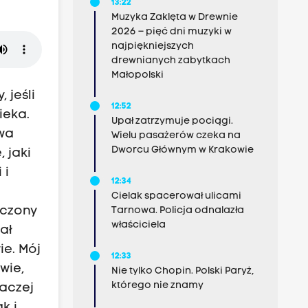
13:22
Muzyka Zaklęta w Drewnie
2026 – pięć dni muzyki w
najpiękniejszych
drewnianych zabytkach
Małopolski
 jeśli
12:52
ieka.
Upał zatrzymuje pociągi.
uwa
Wielu pasażerów czeka na
Dworcu Głównym w Krakowie
 jaki
 i
12:34
Cielak spacerował ulicami
ęczony
Tarnowa. Policja odnalazła
właściciela
ał
ie. Mój
12:33
wie,
Nie tylko Chopin. Polski Paryż,
którego nie znamy
raczej
k i