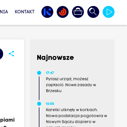
NIA
KONTAKT
share
Najnowsze
17:47
Pytasz urząd, możesz
zapłacić. Nowe zasady w
Brzesku
16:58
Karetki utknęły w korkach.
Nowa podstacja pogotowia w
opiami
Nowym Sączu dopiero w