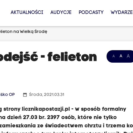
AKTUALNOŚCI
AUDYCJE
PODCASTY
WYDARZE
elieton na Wielką Środę
dejść - felieton
A
A
A
date_range
iśko OP
Środa, 2021.03.31
g strony licznikapostazji.pl - w sposób formalny
na dzień 27.03 br. 2397 osób, które nie tylko
 zamieszkania ze świadectwem chrztu i trzema k