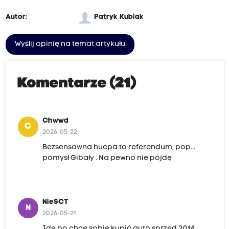
Autor:
Patryk Kubiak
Wyślij opinię na temat artykułu
Komentarze (21)
Chwwd
C
2026-05-22
Bezsensowna hucpa to referendum, pop...
pomysł Gibały . Na pewno nie pójdę
NieSCT
N
2026-05-21
Idę bo chcę sobie kupić auto sprzed 2014