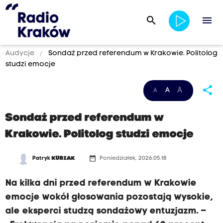
search
menu
Audycje
Sondaż przed referendum w Krakowie. Politolog
studzi emocje
share
A
A
A
Sondaż przed referendum w
Krakowie. Politolog studzi emocje
date_range
Patryk
KUBIAK
Poniedziałek, 2026.05.18
Na kilka dni przed referendum w Krakowie
emocje wokół głosowania pozostają wysokie,
ale eksperci studzą sondażowy entuzjazm. –