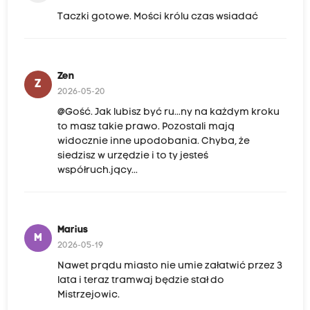
Taczki gotowe. Mości królu czas wsiadać
Zen
Z
2026-05-20
@Gość. Jak lubisz być ru...ny na każdym kroku
to masz takie prawo. Pozostali mają
widocznie inne upodobania. Chyba, że
siedzisz w urzędzie i to ty jesteś
współruch.jący...
Marius
M
2026-05-19
Nawet prądu miasto nie umie załatwić przez 3
lata i teraz tramwaj będzie stał do
Mistrzejowic.