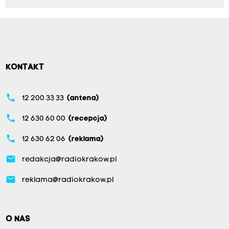
KONTAKT
phone
12 200 33 33
(antena)
phone
12 630 60 00
(recepcja)
phone
12 630 62 06
(reklama)
email
redakcja@radiokrakow.pl
email
reklama@radiokrakow.pl
O NAS