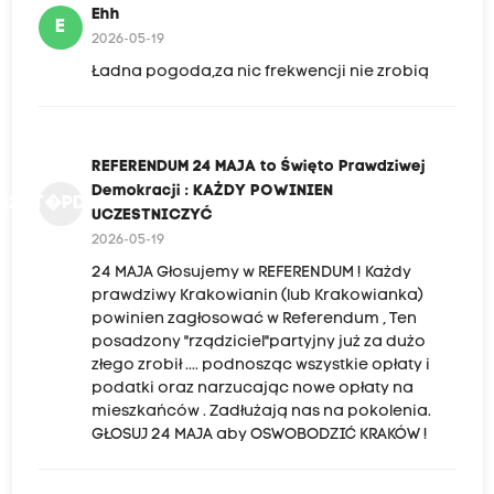
Ehh
E
2026-05-19
Ładna pogoda,za nic frekwencji nie zrobią
REFERENDUM 24 MAJA to Święto Prawdziwej
Demokracji : KAŻDY POWINIEN
R2MT�PD:KPU
UCZESTNICZYĆ
2026-05-19
24 MAJA Głosujemy w REFERENDUM ! Każdy
prawdziwy Krakowianin (lub Krakowianka)
powinien zagłosować w Referendum , Ten
posadzony "rządziciel"partyjny już za dużo
złego zrobił .... podnosząc wszystkie opłaty i
podatki oraz narzucając nowe opłaty na
mieszkańców . Zadłużają nas na pokolenia.
GŁOSUJ 24 MAJA aby OSWOBODZIĆ KRAKÓW !