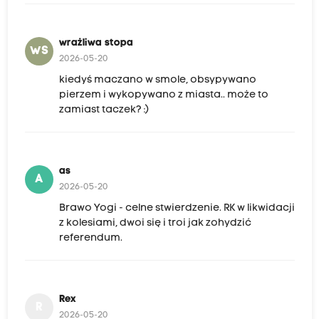
wrażliwa stopa
WS
2026-05-20
kiedyś maczano w smole, obsypywano
pierzem i wykopywano z miasta.. może to
zamiast taczek? :)
as
A
2026-05-20
Brawo Yogi - celne stwierdzenie. RK w likwidacji
z kolesiami, dwoi się i troi jak zohydzić
referendum.
Rex
R
2026-05-20