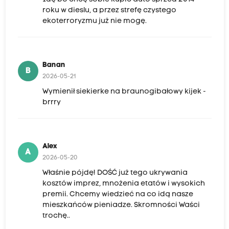
roku w dieslu, a przez strefę czystego
ekoterroryzmu już nie mogę.
Banan
B
2026-05-21
Wymienił siekierke na braunogibałowy kijek -
brrry
Alex
A
2026-05-20
Właśnie pójdę! DOŚĆ już tego ukrywania
kosztów imprez, mnożenia etatów i wysokich
premii. Chcemy wiedzieć na co idą nasze
mieszkańców pieniadze. Skromności Waści
trochę..