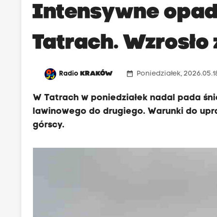
Intensywne opad
Tatrach. Wzrosło
date_range
Radio
KRAKÓW
Poniedziałek, 2026.05.18
W Tatrach w poniedziałek nadal pada śni
lawinowego do drugiego. Warunki do upra
górscy.