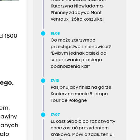
Katarzyna Niewiadoma-
Phinney zdobywa Mont
Ventoux i żółtą koszulkę!
18:08
d 1800
Co może zatrzymać
przestępstwa z nienawiści?
"Byłbym jednak daleki od
sugerowania prostego
podnoszenia kar"
17:13
rego,
Pasjonujący finisz na górze
Kocierz na mecie 5. etapu
Tour de Pologne
żem,
17:07
lawiny
Łukasz Gibała po raz czwarty
zanych
chce zostać prezydentem
mało
Krakowa. Mówi o zadłużeniu i