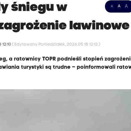
y śniegu w
A
A
A
 zagrożenie lawinowe
 12:10
( Edytowany Poniedziałek, 2026.05.18 12:12 )
eg, a ratownicy TOPR podnieśli stopień zagrożen
wiania turystyki są trudne – poinformowali rato