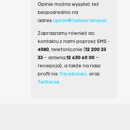
Opinie można wysyłać też
bezpośrednio na
adres
opinie@radiokrakow.pl
Zapraszamy również do
kontaktu z nami poprzez SMS -
4080
, telefonicznie (
12 200 33
33
– antena,
12 630 60 00
–
recepcja), a także na nasz
profil na
Facebooku
oraz
Twitterze