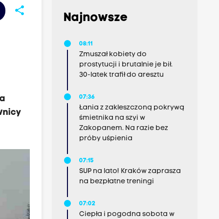
share
Najnowsze
08:11
Zmuszał kobiety do
prostytucji i brutalnie je bił.
30-latek trafił do aresztu
ia
07:36
Łania z zakleszczoną pokrywą
wnicy
śmietnika na szyi w
Zakopanem. Na razie bez
próby uśpienia
07:15
SUP na lato! Kraków zaprasza
na bezpłatne treningi
07:02
Ciepła i pogodna sobota w