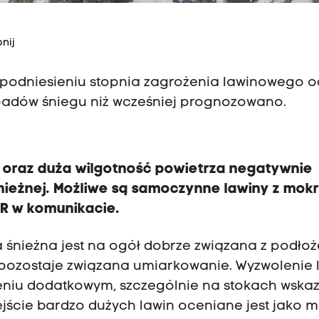
nij
o podniesieniu stopnia zagrożenia lawinowego o
padów śniegu niż wcześniej prognozowano.
 oraz duża wilgotność powietrza negatywnie
nieżnej. Możliwe są samoczynne lawiny z mok
PR w komunikacie.
 śnieżna jest na ogół dobrze związana z podło
 pozostaje związana umiarkowanie. Wyzwolenie 
żeniu dodatkowym, szczególnie na stokach wska
ście bardzo dużych lawin oceniane jest jako 