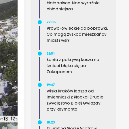
Małopolsce. Noc wyraźnie
chłodniejsza
22:05
Prawo łowieckie do poprawki.
Co mogą zyskać mieszkańcy
miast i wsi?
21:01
Łania z pokrywą kosza na
śmieci błąka się po
Zakopanem
19:47
Wisła Kraków lepsza od
imienniczki z Płocka! Drugie
zwycięstwo Białej Gwiazdy
przy Reymonta
18:23
Triumf na Górze Wiatrów: