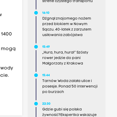
strefie czystego transportu
16:10
w
Dźgnął znajomego nożem
przed blokiem w Nowym
Sączu. 40-latek z zarzutem
 1400
usiłowania zabójstwa
15:49
 i mogą
„Hura, hura, hura!” Szósty
rower jedzie do pani
Małgorzaty z Krakowa
 wody
cie.
15:44
Tarnów: Woda zalała ulice i
posesje. Ponad 50 interwencji
po burzach
22:30
Gdzie gubi się polska
żywność?Ekspertka wskazuje