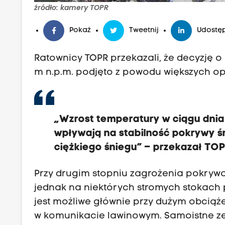
źródło: kamery TOPR
Pokaż
Tweetnij
Udostęp
Ratownicy TOPR przekazali, że decyzję 
m n.p.m. podjęto z powodu większych o
„Wzrost temperatury w ciągu dnia
wpływają na stabilność pokrywy ś
ciężkiego śniegu” – przekazał TO
Przy drugim stopniu zagrożenia pokrywa
jednak na niektórych stromych stokach
jest możliwe głównie przy dużym obcią
w komunikacie lawinowym. Samoistne zej