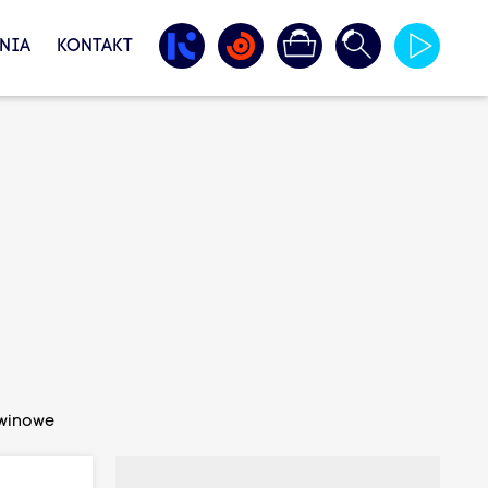
NIA
KONTAKT
awinowe