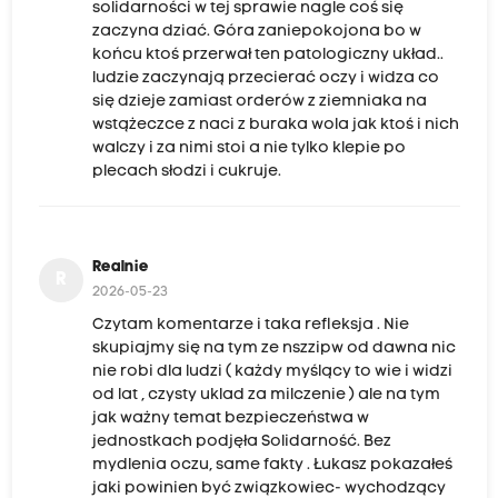
solidarności w tej sprawie nagle coś się
zaczyna dziać. Góra zaniepokojona bo w
końcu ktoś przerwał ten patologiczny układ..
ludzie zaczynają przecierać oczy i widza co
się dzieje zamiast orderów z ziemniaka na
wstążeczce z naci z buraka wola jak ktoś i nich
walczy i za nimi stoi a nie tylko klepie po
plecach słodzi i cukruje.
Realnie
R
2026-05-23
Czytam komentarze i taka refleksja . Nie
skupiajmy się na tym ze nszzipw od dawna nic
nie robi dla ludzi ( każdy myślący to wie i widzi
od lat , czysty uklad za milczenie ) ale na tym
jak ważny temat bezpieczeństwa w
jednostkach podjęła Solidarność. Bez
mydlenia oczu, same fakty . Łukasz pokazałeś
jaki powinien być związkowiec- wychodzący