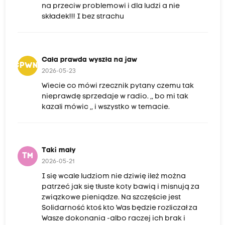
na przeciw problemowi i dla ludzi a nie
składek!!! I bez strachu
Cała prawda wyszła na jaw
CPWNJ
2026-05-23
Wiecie co mówi rzecznik pytany czemu tak
nieprawdę sprzedaje w radio. ,, bo mi tak
kazali mówic ,, i wszystko w temacie.
Taki mały
TM
2026-05-21
I się wcale ludziom nie dziwię ileż można
patrzeć jak się tłuste koty bawią i misnują za
związkowe pieniądze. Na szczęście jest
Solidarność ktoś kto Was będzie rozliczał za
Wasze dokonania -albo raczej ich brak i