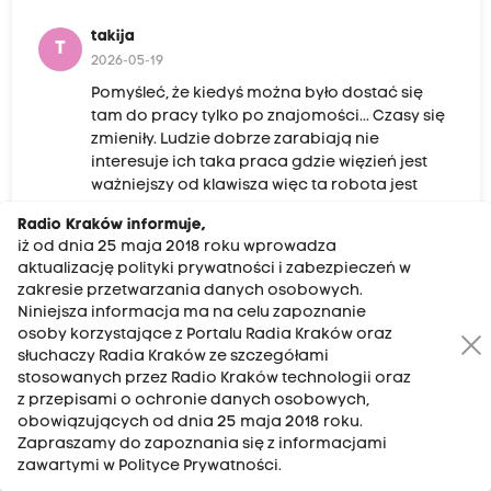
takija
T
2026-05-19
Pomyśleć, że kiedyś można było dostać się
tam do pracy tylko po znajomości... Czasy się
zmieniły. Ludzie dobrze zarabiają nie
interesuje ich taka praca gdzie więzień jest
ważniejszy od klawisza więc ta robota jest
bezsensu!
Radio Kraków informuje,
iż od dnia 25 maja 2018 roku wprowadza
aktualizację polityki prywatności i zabezpieczeń w
zakresie przetwarzania danych osobowych.
Rrr
Niniejsza informacja ma na celu zapoznanie
R
2026-05-19
osoby korzystające z Portalu Radia Kraków oraz
słuchaczy Radia Kraków ze szczegółami
Oj Panie Liszka ładnie to tak w radio
stosowanych przez Radio Kraków technologii oraz
nieprawdę prawić. Przecież wszyscy wiemy jak
z przepisami o ochronie danych osobowych,
jest naprawdę. Już w połowie wywiadu słychać
obowiązujących od dnia 25 maja 2018 roku.
jak w tym całym bigosie zaczyna się Pan
Zapraszamy do zapoznania się z informacjami
motać. Co do liczby wakatów to proszę się
zawartymi w Polityce Prywatności.
lepiej zorientować. W sprawie braków ludzi z