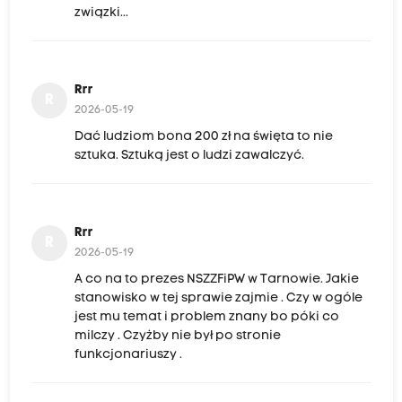
związki...
Rrr
R
2026-05-19
Dać ludziom bona 200 zł na święta to nie
sztuka. Sztuką jest o ludzi zawalczyć.
Rrr
R
2026-05-19
A co na to prezes NSZZFiPW w Tarnowie. Jakie
stanowisko w tej sprawie zajmie . Czy w ogóle
jest mu temat i problem znany bo póki co
milczy . Czyżby nie był po stronie
funkcjonariuszy .