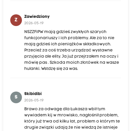
Zawiedziony
Z
2026-05-19
NSZZFiPW mają gdzieś zwykłych szarych
funkcjonariuszy i ich problemy. Ale za to nie
mają gdzieś ich pieniążków składkowych.
Przecież za coś trzeba urządzać wystawne
przyjęcia ale elity. Ja już przejrzałem na oczy i
mówię pas . Szkoda moich złotówek na wasze
hulanki. Wstdzę się za was.
Skibidibi
S
2026-05-19
Brawo za odwagę dla Łukasza wbił tym
wywiadem kij w mrowisko, nagłośnił problem,
który już trwa od kilku lat, problem o którym te
drugie związki udają że nie wiedzą że istnieje