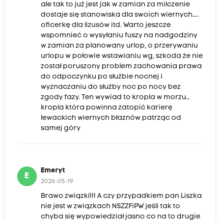
ale tak to już jest jak w zamian za milczenie
dostaje się stanowiska dla swoich wiernych…..
oficerkę dla lizusów itd. Warto jeszcze
wspomnieć o wysyłaniu fuszy na nadgodziny
w zamian za planowany urlop, o przerywaniu
urlopu w połowie wstawianiu wg, szkoda że nie
został poruszony problem zachowania prawa
do odpoczynku po służbie nocnej i
wyznaczaniu do służby noc po nocy bez
zgody fazy. Ten wywiad to kropla w morzu…
kropla która powinna zatopić karierę
lewackich wiernych błaznów patrząc od
samej góry
Emeryt
E
2026-05-19
Brawo związki!!! A czy przypadkiem pan Liszka
nie jest w związkach NSZZFiPW jeśli tak to
chyba się wypowiedział jasno co na to drugie