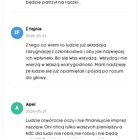
będzie patrzył na rączki .
I fajnie
IF
2026-05-21
Z tego co wiem to ludzie już składają
rezygnację z członkostwa i oby jak najwięcej
ich wpłyneło. Bo się Was wstydzą . Wstydzą i nie
wierzą w Waszą wiarygodność. Mam nadzieję
że ludzie się już opamiętali i pójdą po rozum
do głowy.
Apel
A
2026-05-21
Ludzie otwórzcie oczy i nie finansujcie imprez
nszzipw. Oni chcą tylko waszych pieniędzy a
NIC dla ludzi nie robili,nie robią i nie będą