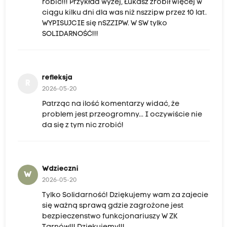
robić!!! Przykład wyżej, Łukasz zrobił więcej w
ciągu kilku dni dla was niż nszzipw przez 10 lat.
WYPISUJCIE się nSZZIPW. W SW tylko
SOLIDARNOŚĆ!!!
refleksja
R
2026-05-20
Patrząc na ilość komentarzy widać, że
problem jest przeogromny... I oczywiście nie
da się z tym nic zrobić!
Wdzieczni
W
2026-05-20
Tylko Solidarność! Dziękujemy wam za zajecie
się ważną sprawą gdzie zagrożone jest
bezpieczenstwo funkcjonariuszy W ZK