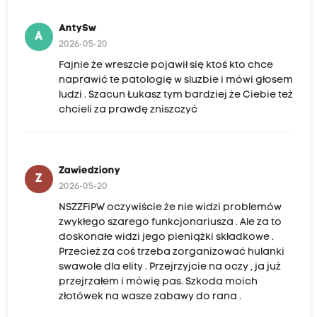
AntySw
A
2026-05-20
Fajnie że wreszcie pojawił się ktoś kto chce
naprawić te patologię w sluzbie i mówi głosem
ludzi . Szacun Łukasz tym bardziej że Ciebie też
chcieli za prawdę zniszczyć
Zawiedziony
Z
2026-05-20
NSZZFiPW oczywiście że nie widzi problemów
zwykłego szarego funkcjonariusza . Ale za to
doskonałe widzi jego pieniążki składkowe .
Przecież za coś trzeba zorganizować hulanki
swawole dla elity . Przejrzyjcie na oczy , ja już
przejrzałem i mówię pas. Szkoda moich
złotówek na wasze zabawy do rana .