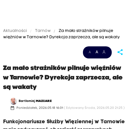
Aktualności
Tarnów
Za mało strażników pilnuje
więźniów w Tarnowie? Dyrekcja zaprzecza, ale są wakaty
share
A
A
A
Za mało strażników pilnuje więźniów
w Tarnowie? Dyrekcja zaprzecza, ale
są wakaty
Bartłomiej
MAZIARZ
date_range
Poniedziałek, 2026.05.18 16:01
( Edytowany Środa, 2026.05.20 21:25 )
Funkcjonariusze Służby Więziennej w Tarnowie