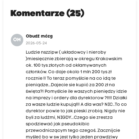
Komentarze (25)
Obudź mózg
OM
2026-05-24
Ludzie nszzipw ( układowcy i nieroby
)miesięcznie zbierają w okregu Krakowskim
ok. 100 tys złotych od okłamywanych
członków. Co daje okolo 1 mln 200 tys zł
rocznie !! To teraz pomyślcie na co idą te
pieniądze...Dajecie sie kupić za 200 zł na
święta?! Pomyślcie ile waszych pieniędzy idzie
na imprezy i ordery dla dyrektorow ?!!!! Działki
za wasze ludzie kupują!!! A dla was? NIC..To co
dyrektor powie to jak pieski zrobią. Nigdy nie
byli za ludźmi, NIGDY...Czego sie zrestza
spodziewać jak pseudokibic
przewodniczącym tego czegoś. Zacznijcie
myśleć bo w sw jest tylko jeden prawdziwy