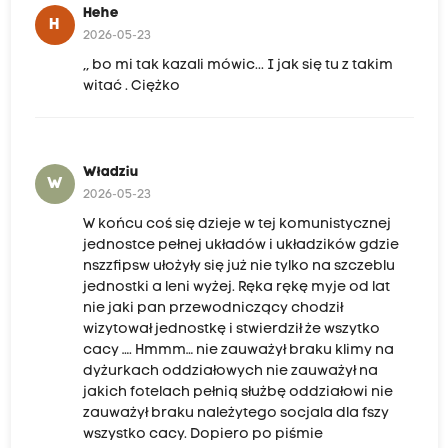
Hehe
H
2026-05-23
,, bo mi tak kazali mówic... I jak się tu z takim
witać . Ciężko
Władziu
W
2026-05-23
W końcu coś się dzieje w tej komunistycznej
jednostce pełnej układów i układzików gdzie
nszzfipsw ułożyły się już nie tylko na szczeblu
jednostki a leni wyżej. Ręka rękę myje od lat
nie jaki pan przewodniczący chodził
wizytował jednostkę i stwierdził że wszytko
cacy …. Hmmm… nie zauważył braku klimy na
dyżurkach oddziałowych nie zauważył na
jakich fotelach pełnią służbę oddziałowi nie
zauważył braku należytego socjala dla fszy
wszystko cacy. Dopiero po piśmie