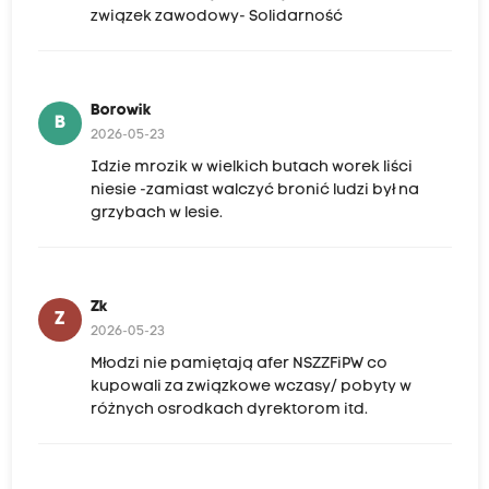
związek zawodowy- Solidarność
Borowik
B
2026-05-23
Idzie mrozik w wielkich butach worek liści
niesie -zamiast walczyć bronić ludzi był na
grzybach w lesie.
Zk
Z
2026-05-23
Młodzi nie pamiętają afer NSZZFiPW co
kupowali za związkowe wczasy/ pobyty w
różnych osrodkach dyrektorom itd.