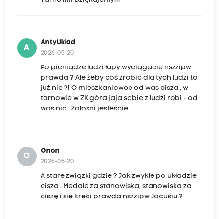
Tarnów!!! Dziękujemy!!!
AntyUklad
A
2026-05-20
Po pieniądze ludzi łapy wyciągacie nszzipw
prawda ? Ale żeby coś zrobić dla tych ludzi to
już nie ?! O mieszkaniowce od was cisza , w
tarnowie w ZK góra jaja sobie z ludzi robi - od
was nic . Żałośni jesteście
Onon
O
2026-05-20
A stare związki gdzie ? Jak zwykle po układzie
cisza . Medale za stanowiska, stanowiska za
ciszę i się kręci prawda nszzipw Jacusiu ?