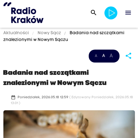
search
menu
Aktualności
Nowy Sącz
Badania nad szczątkami
znalezionymi w Nowym Sączu
share
A
A
A
Badania nad szczątkami
znalezionymi w Nowym Sączu
date_range
Poniedziałek, 2026.05.18 12:59
( Edytowany Poniedziałek, 2026.05.18
13:01 )