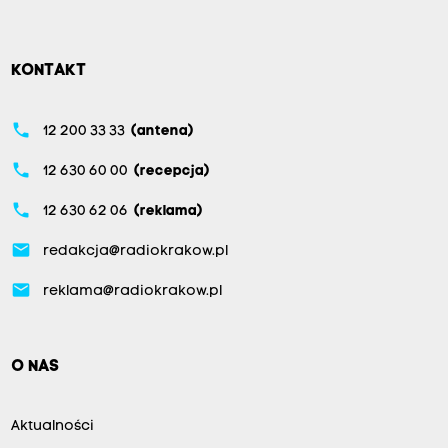
KONTAKT
phone
12 200 33 33
(antena)
phone
12 630 60 00
(recepcja)
phone
12 630 62 06
(reklama)
email
redakcja@radiokrakow.pl
email
reklama@radiokrakow.pl
O NAS
Aktualności