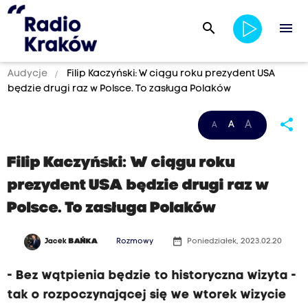
search
menu
Audycje
Filip Kaczyński: W ciągu roku prezydent USA
będzie drugi raz w Polsce. To zasługa Polaków
share
A
A
A
Filip Kaczyński: W ciągu roku
prezydent USA będzie drugi raz w
Polsce. To zasługa Polaków
date_range
Jacek
BAŃKA
Rozmowy
Poniedziałek, 2023.02.20
- Bez wątpienia będzie to historyczna wizyta -
tak o rozpoczynającej się we wtorek wizycie