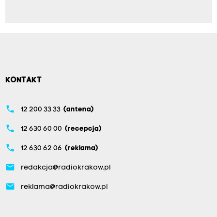
KONTAKT
phone
12 200 33 33
(antena)
phone
12 630 60 00
(recepcja)
phone
12 630 62 06
(reklama)
email
redakcja@radiokrakow.pl
email
reklama@radiokrakow.pl