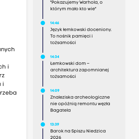
"Pokazujemy Warhola, o
którym mało kto wie"
14:46
Język łemkowski doceniony.
To nośnik pamięci i
tożsamości
anych
14:34
Łemkowski dom –
h i
architektura zapomnianej
rz
tożsamości
 i
14:09
trzeba
Znaleziska archeologiczne
nie opóźnią remontu węzła
Bagatela
13:39
Barok na Spiszu Niedzica
2026