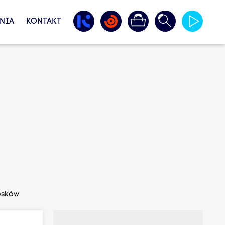
NIA
KONTAKT
iosków