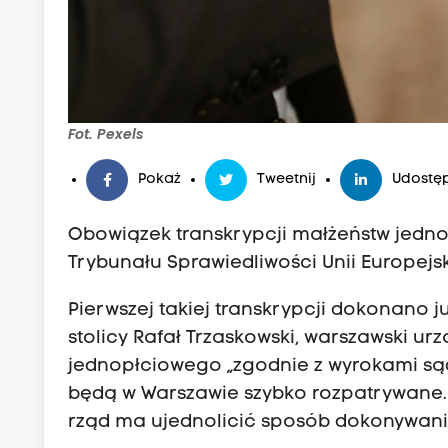
Fot. Pexels
Pokaż
Tweetnij
Udostęp
Obowiązek transkrypcji małżeństw jedno
Trybunału Sprawiedliwości Unii Europejs
Pierwszej takiej transkrypcji dokonano 
stolicy Rafał Trzaskowski, warszawski u
jednopłciowego „zgodnie z wyrokami sąd
będą w Warszawie szybko rozpatrywane.
rząd ma ujednolicić sposób dokonywania 