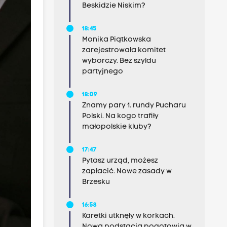
Beskidzie Niskim?
18:45
Monika Piątkowska
zarejestrowała komitet
wyborczy. Bez szyldu
partyjnego
18:09
Znamy pary 1. rundy Pucharu
Polski. Na kogo trafiły
małopolskie kluby?
17:47
Pytasz urząd, możesz
zapłacić. Nowe zasady w
Brzesku
16:58
Karetki utknęły w korkach.
Nowa podstacja pogotowia w