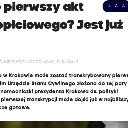
 pierwszy akt
A
A
A
płciowego? Jest już
7
( Edytowany Sobota, 2026.05.16 19:23 )
u w Krakowie może zostać transkrybowany pierws
 Urzędzie Stanu Cywilnego złożono do tej pory 
łnomocniczki prezydenta Krakowa ds. polityki
pierwszej transkrypcji może dojść już w najbliższ
zcze gotowe.