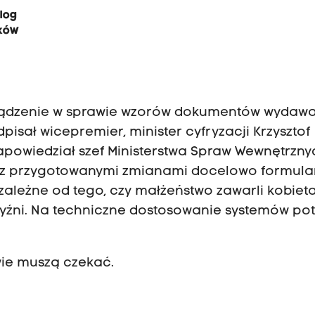
log
zków
rządzenie w sprawie wzorów dokumentów wydaw
pisał wicepremier, minister cyfryzacji Krzysztof
owiedział szef Ministerstwa Spraw Wewnętrznyc
ie z przygotowanymi zmianami docelowo formula
zależne od tego, czy małżeństwo zawarli kobieta
zyźni. Na techniczne dostosowanie systemów po
wie muszą czekać.