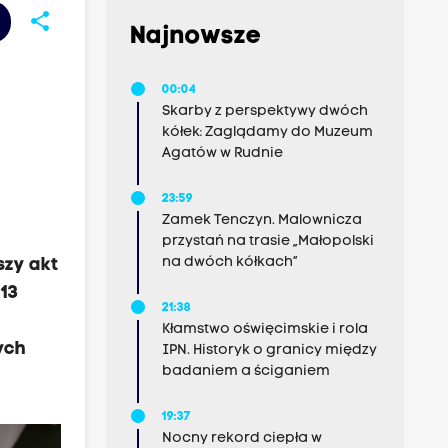
share
Najnowsze
00:04
Skarby z perspektywy dwóch
kółek: Zaglądamy do Muzeum
Agatów w Rudnie
23:59
Zamek Tenczyn. Malownicza
przystań na trasie „Małopolski
na dwóch kółkach”
zy akt
13
21:38
Kłamstwo oświęcimskie i rola
ych
IPN. Historyk o granicy między
badaniem a ściganiem
19:37
Nocny rekord ciepła w