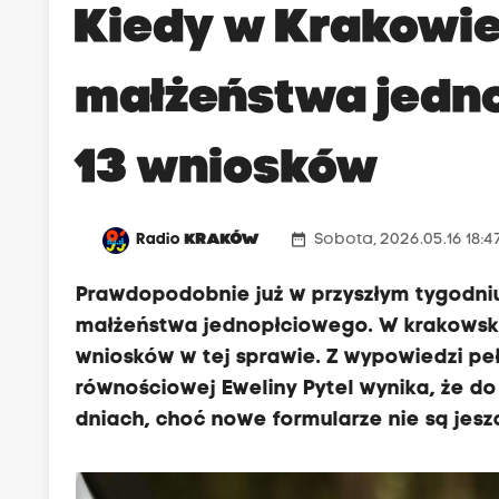
Kiedy w Krakowie
małżeństwa jedno
13 wniosków
date_range
Radio
KRAKÓW
Sobota, 2026.05.16 18:4
Prawdopodobnie już w przyszłym tygodni
małżeństwa jednopłciowego. W krakowskim
wniosków w tej sprawie. Z wypowiedzi pe
równościowej Eweliny Pytel wynika, że do 
dniach, choć nowe formularze nie są jes