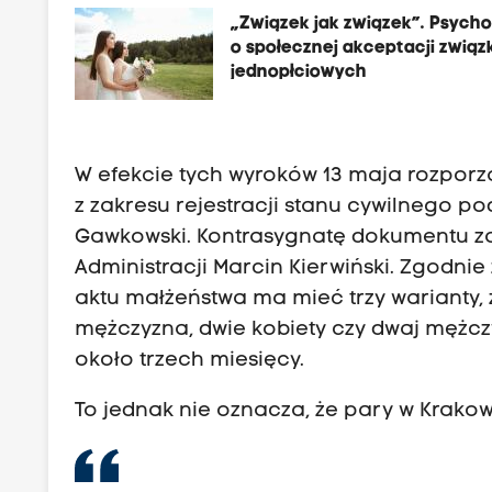
„Związek jak związek”. Psycho
o społecznej akceptacji zwią
jednopłciowych
W efekcie tych wyroków 13 maja rozpo
z zakresu rejestracji stanu cywilnego pod
Gawkowski. Kontrasygnatę dokumentu zap
Administracji Marcin Kierwiński. Zgodn
aktu małżeństwa ma mieć trzy warianty, 
mężczyzna, dwie kobiety czy dwaj mężc
około trzech miesięcy.
To jednak nie oznacza, że pary w Krako