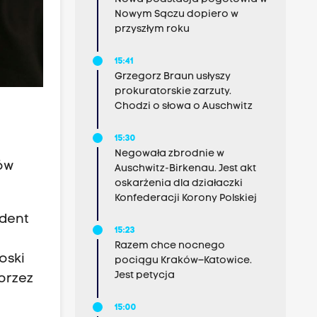
Nowym Sączu dopiero w
przyszłym roku
15:41
Grzegorz Braun usłyszy
prokuratorskie zarzuty.
Chodzi o słowa o Auschwitz
15:30
Negowała zbrodnie w
ów
Auschwitz-Birkenau. Jest akt
oskarżenia dla działaczki
Konfederacji Korony Polskiej
ydent
15:23
Razem chce nocnego
oski
pociągu Kraków–Katowice.
Jest petycja
przez
15:00