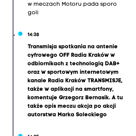
.
w meczach Motoru pada sporo
goli
C
r
14:38
a
c
Transmisja spotkania na antenie
o
cyfrowego OFF Radia Kraków w
v
odbiornikach z technologią DAB+
i
oraz w sportowym internetowym
a
kanale Radia Kraków TRANSMISJE,
:
także w aplikacji na smartfony,
1
komentuje Grzegorz Bernasik. A tu
3
także opis meczu akcja po akcji
.
autorstwa Marka Soleckiego
S
e