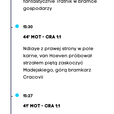
fantastycznie Tratnik w bramce
z
gospodarzy
W
o
l
15:30
s
k
44' MOT - CRA 1:1
i
Ndiaye z prawej strony w pole
,
karne, van Hoeven próbował
7
strzałem piętą zaskoczyć
.
Madejskiego, górą bramkarz
I
Cracovii
v
o
R
15:27
o
41' MOT - CRA 1:1
d