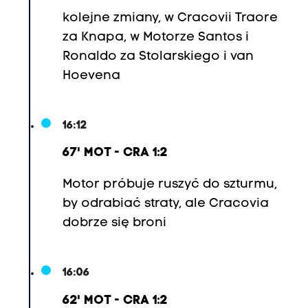
,
kolejne zmiany, w Cracovii Traore
3
za Knapa, w Motorze Santos i
.
Ronaldo za Stolarskiego i van
H
Hoevena
e
r
v
16:12
é
67' MOT - CRA 1:2
M
a
Motor próbuje ruszyć do szturmu,
t
by odrabiać straty, ale Cracovia
t
dobrze się broni
h
y
s
16:06
,
62' MOT - CRA 1:2