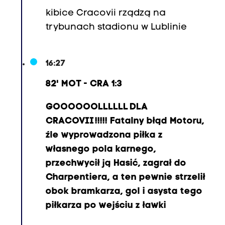
a
kibice Cracovii rządzą na
w
trybunach stadionu w Lublinie
e
ł
S
16:27
t
82' MOT - CRA 1:3
o
l
GOOOOOOLLLLLL DLA
a
CRACOVII !!!!! Fatalny błąd Motoru,
r
źle wyprowadzona piłka z
s
własnego pola karnego,
k
przechwycił ją Hasić, zagrał do
i
Charpentiera, a ten pewnie strzelił
(
obok bramkarza, gol i asysta tego
6
piłkarza po wejściu z ławki
5