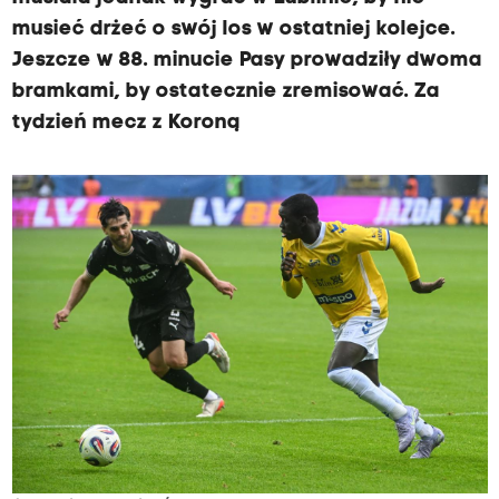
1
musieć drżeć o swój los w ostatniej kolejce.
4
Jeszcze w 88. minucie Pasy prowadziły dwoma
:
bramkami, by ostatecznie zremisować. Za
4
tydzień mecz z Koroną
5
-
L
u
b
l
i
n
(
M
o
t