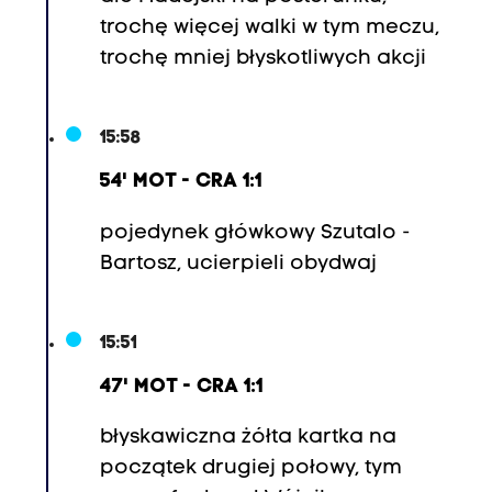
c
trochę więcej walki w tym meczu,
i
trochę mniej błyskotliwych akcji
k
)
,
15:58
6
54' MOT - CRA 1:1
.
S
pojedynek główkowy Szutalo -
e
Bartosz, ucierpieli obydwaj
r
g
15:51
i
S
47' MOT - CRA 1:1
a
m
błyskawiczna żółta kartka na
p
początek drugiej połowy, tym