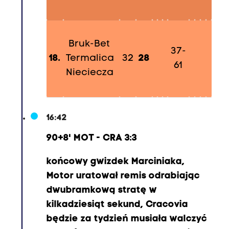
A
m
i
Bruk-Bet
r
37-
18.
Termalica
32
28
A
61
Nieciecza
l
-
A
m
16:42
m
90+8' MOT - CRA 3:3
a
r
końcowy gwizdek Marciniaka,
i
Motor uratował remis odrabiając
6
dwubramkową stratę w
3
kilkadziesiąt sekund, Cracovia
,
będzie za tydzień musiała walczyć