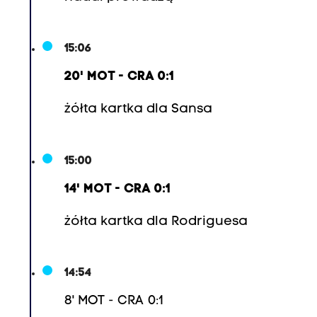
5
,
1
15:06
1
20' MOT - CRA 0:1
.
F
żółta kartka dla Sansa
á
b
15:00
i
o
14' MOT - CRA 0:1
R
żółta kartka dla Rodriguesa
o
n
a
14:54
l
8' MOT - CRA 0:1
d