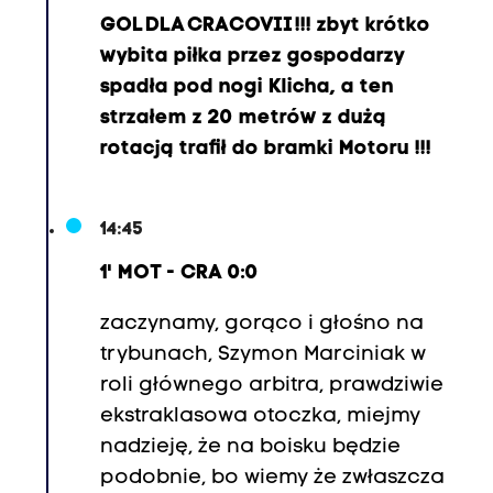
o
GOL DLA CRACOVII !!! zbyt krótko
)
wybita piłka przez gospodarzy
-
spadła pod nogi Klicha, a ten
9
strzałem z 20 metrów z dużą
.
rotacją trafił do bramki Motoru !!!
K
a
r
14:45
o
1' MOT - CRA 0:0
l
C
zaczynamy, gorąco i głośno na
z
trybunach, Szymon Marciniak w
u
roli głównego arbitra, prawdziwie
b
ekstraklasowa otoczka, miejmy
a
nadzieję, że na boisku będzie
k
podobnie, bo wiemy że zwłaszcza