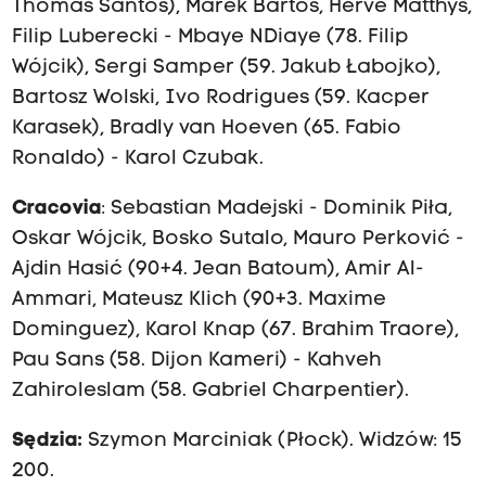
Thomas Santos), Marek Bartos, Herve Matthys,
t
Filip Luberecki - Mbaye NDiaye (78. Filip
o
Wójcik), Sergi Samper (59. Jakub Łabojko),
r
Bartosz Wolski, Ivo Rodrigues (59. Kacper
L
Karasek), Bradly van Hoeven (65. Fabio
u
Ronaldo) - Karol Czubak.
b
l
Cracovia
: Sebastian Madejski - Dominik Piła,
i
Oskar Wójcik, Bosko Sutalo, Mauro Perković -
n
Ajdin Hasić (90+4. Jean Batoum), Amir Al-
3
Ammari, Mateusz Klich (90+3. Maxime
-
Dominguez), Karol Knap (67. Brahim Traore),
3
Pau Sans (58. Dijon Kameri) - Kahveh
C
Zahiroleslam (58. Gabriel Charpentier).
r
a
Sędzia:
Szymon Marciniak (Płock). Widzów: 15
c
200.