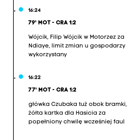
,
2
16:24
9
79' MOT - CRA 1:2
.
T
Wójcik, Filip Wójcik w Motorzez za
h
Ndiaye, limit zmian u gospodarzy
o
wykorzystany
m
a
16:22
s
S
77' MOT - CRA 1:2
a
główka Czubaka tuż obok bramki,
n
żółta kartka dla Hasicia za
t
popełniony chwilę wcześniej faul
o
s