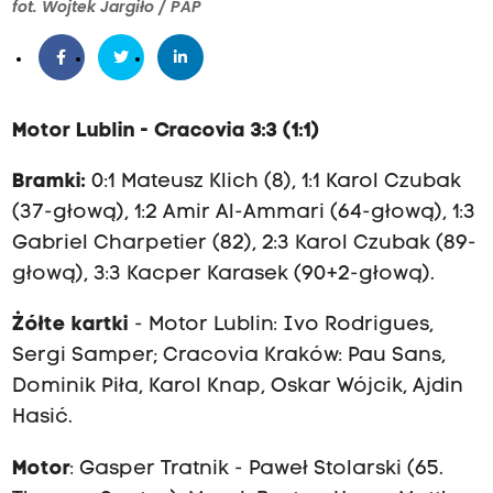
fot. Wojtek Jargiło / PAP
o
r
L
u
b
M
otor Lublin - Cracovia
3:3 (1:1)
l
Bramki:
0:1 Mateusz Klich (8), 1:1 Karol Czubak
i
(37-głową), 1:2 Amir Al-Ammari (64-głową), 1:3
n
Gabriel Charpetier (82), 2:3 Karol Czubak (89-
A
głową), 3:3 Kacper Karasek (90+2-głową).
r
e
Żółte kartki
- Motor Lublin: Ivo Rodrigues,
n
Sergi Samper; Cracovia Kraków: Pau Sans,
a
Dominik Piła, Karol Knap, Oskar Wójcik, Ajdin
)
Hasić.
M
Motor
: Gasper Tratnik - Paweł Stolarski (65.
o