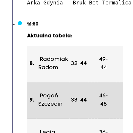
i
Arka Gdynia - Bruk-Bet Termalica
3
7
16:50
,
K
Aktualna tabela:
a
r
Radomiak
49-
o
8.
32
44
Radom
44
l
C
z
u
Pogoń
46-
9.
33
44
b
Szczecin
48
a
k
8
Legia
36-