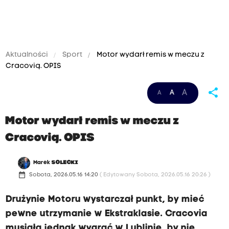
Aktualności
Sport
Motor wydarł remis w meczu z
Cracovią. OPIS
6
share
A
A
A
m
a
Motor wydarł remis w meczu z
j
Cracovią. OPIS
a
2
Marek
SOLECKI
0
date_range
Sobota, 2026.05.16 14:20
( Edytowany Sobota, 2026.05.16 20:26 )
2
Drużynie Motoru wystarczał punkt, by mieć
6
pewne utrzymanie w Ekstraklasie. Cracovia
,
musiała jednak wygrać w Lublinie, by nie