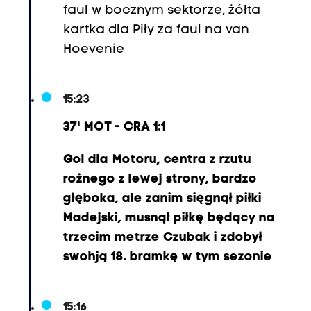
r
faul w bocznym sektorze, żółta
i
kartka dla Piły za faul na van
g
Hoevenie
u
e
15:23
s
(
37' MOT - CRA 1:1
5
Gol dla Motoru, centra z rzutu
9
rożnego z lewej strony, bardzo
,
głęboka, ale zanim sięgnął piłki
1
Madejski, musnął piłkę będący na
0
trzecim metrze Czubak i zdobył
.
swohją 18. bramkę w tym sezonie
K
a
c
15:16