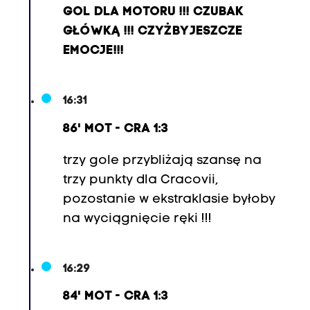
š
GOL DLA MOTORU !!! CZUBAK
p
GŁÓWKĄ !!! CZYŻBY JESZCZE
e
EMOCJE !!!
r
T
r
16:31
a
86' MOT - CRA 1:3
t
n
trzy gole przybliżają szansę na
i
trzy punkty dla Cracovii,
k
pozostanie w ekstraklasie byłoby
-
na wyciągnięcie ręki !!!
2
8
16:29
.
P
84' MOT - CRA 1:3