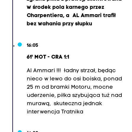
i
w środek pola karnego przez
-
Charpentiera, a AL Ammari trafił
3
bez wahania przy słupku
0
.
M
16:05
b
61' MOT - CRA 1:1
a
y
Al Ammari !!! ładny strzał, będąc
e
nieco w lewo do osi boiska, ponad
N
25 m od bramki Motoru, mocne
'
uderzenie, piłka szybująca tuż nad
D
murawą, skuteczna jednak
i
interwencja Tratnika
a
y