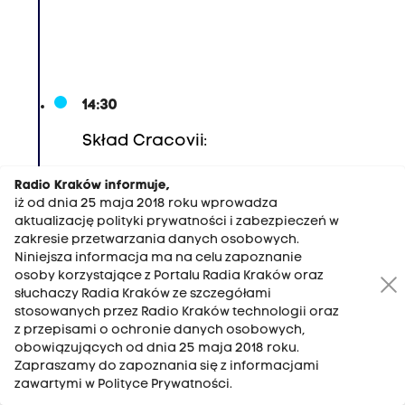
7
9
.
D
o
14:30
m
Skład Cracovii:
i
n
Radio Kraków informuje,
iż od dnia 25 maja 2018 roku wprowadza
i
aktualizację polityki prywatności i zabezpieczeń w
k
zakresie przetwarzania danych osobowych.
P
Niniejsza informacja ma na celu zapoznanie
osoby korzystające z Portalu Radia Kraków oraz
i
słuchaczy Radia Kraków ze szczegółami
ł
stosowanych przez Radio Kraków technologii oraz
z przepisami o ochronie danych osobowych,
a
obowiązujących od dnia 25 maja 2018 roku.
,
Zapraszamy do zapoznania się z informacjami
6
zawartymi w Polityce Prywatności.