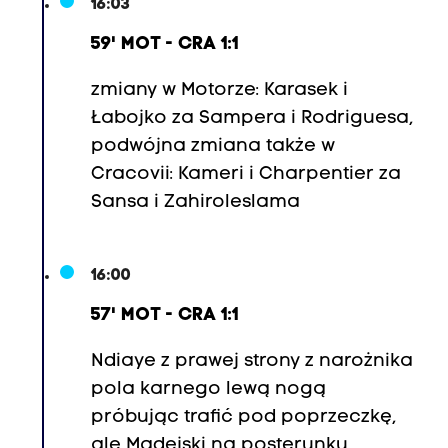
e
16:03
(
59' MOT - CRA 1:1
7
8
zmiany w Motorze: Karasek i
,
Łabojko za Sampera i Rodriguesa,
1
podwójna zmiana także w
7
Cracovii: Kameri i Charpentier za
.
Sansa i Zahiroleslama
F
i
16:00
l
i
57' MOT - CRA 1:1
p
Ndiaye z prawej strony z narożnika
W
pola karnego lewą nogą
ó
próbując trafić pod poprzeczkę,
j
ale Madejski na posterunku,