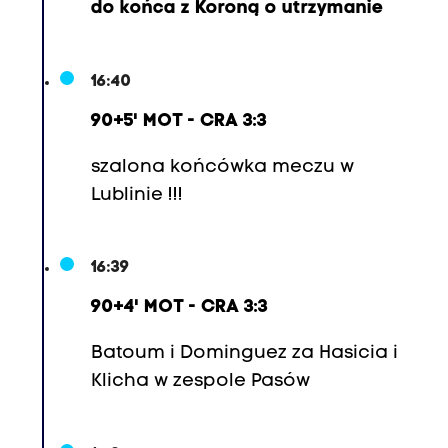
G
do końca z Koroną o utrzymanie
a
b
16:40
r
i
90+5' MOT - CRA 3:3
e
szalona końcówka meczu w
l
Lublinie !!!
C
h
a
16:39
r
90+4' MOT - CRA 3:3
p
e
Batoum i Dominguez za Hasicia i
n
Klicha w zespole Pasów
t
i