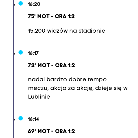
)
16:20
,
75' MOT - CRA 1:2
3
9
15.200 widzów na stadionie
.
M
a
16:17
r
72' MOT - CRA 1:2
e
k
nadal bardzo dobre tempo
B
meczu, akcja za akcję, dzieje się w
a
Lublinie
r
t
16:14
o
š
69' MOT - CRA 1:2