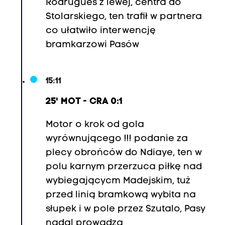
Rodrugues z lewej, centra do
r
Stolarskiego, ten trafił w partnera
a
co ułatwiło interwencję
d
bramkarzowi Pasów
l
y
v
15:11
a
25' MOT - CRA 0:1
n
H
Motor o krok od gola
o
wyrównującego !!! podanie za
e
plecy obrońców do Ndiaye, ten w
v
polu karnym przerzuca piłkę nad
e
wybiegającycm Madejskim, tuż
n
przed linią bramkową wybita na
(
słupek i w pole przez Szutalo, Pasy
6
nadal prowadzą