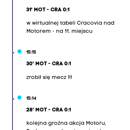
p
31' MOT - CRA 0:1
e
r
w wirtualnej tabeli Cracovia nad
K
Motorem - na 11. miejscu
a
r
a
15:15
s
30' MOT - CRA 0:1
e
k
zrobił się mecz !!!
)
,
15:14
1
9
28' MOT - CRA 0:1
.
kolejna groźna akcja Motoru,
B