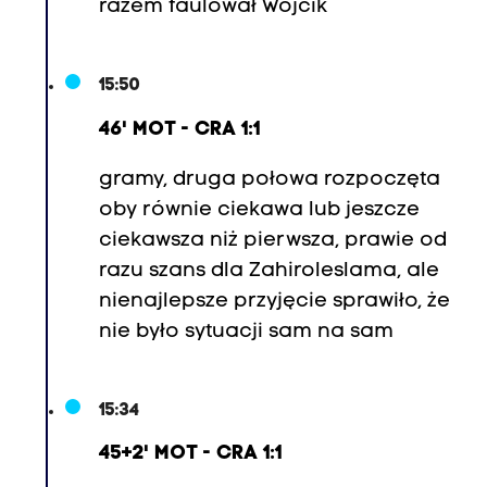
e
razem faulował Wójcik
r
(
15:50
5
9
46' MOT - CRA 1:1
,
gramy, druga połowa rozpoczęta
2
oby równie ciekawa lub jeszcze
1
ciekawsza niż pierwsza, prawie od
.
razu szans dla Zahiroleslama, ale
J
nienajlepsze przyjęcie sprawiło, że
a
nie było sytuacji sam na sam
k
u
b
15:34
Ł
45+2' MOT - CRA 1:1
a