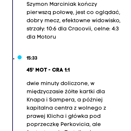
b
Szymon Marciniak kończy
o
pierwszą połowę, jest co oglądać,
j
dobry mecz, efektowne widowisko,
k
strzały: 10:6 dla Cracovii, celne: 4:3
o
dla Motoru
)
,
15:33
6
8
45' MOT - CRA 1:1
.
dwie minuty doliczone, w
B
międzyczasie żółte kartki dla
a
Knapa i Sampera, a później
r
kapitalna centra z wolnego z
t
prawej Klicha i główka pod
o
poprzeczkę Perkovicia, ale
s