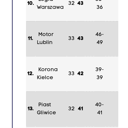
8
10.
32
43
Warszawa
36
,
K
a
c
Motor
46-
11.
33
43
p
Lublin
49
e
r
K
Korona
39-
a
12.
33
42
Kielce
39
r
a
s
Piast
40-
e
13.
32
41
Gliwice
41
k
9