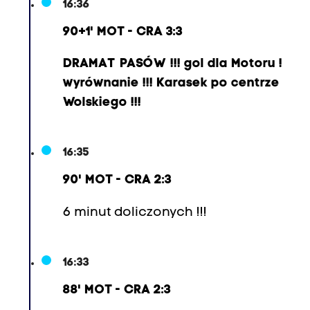
e
16:36
r
90+1' MOT - CRA 3:3
8
2
DRAMAT PASÓW !!! gol dla Motoru !
wyrównanie !!! Karasek po centrze
M
Wolskiego !!!
o
t
16:35
o
r
90' MOT - CRA 2:3
:
6 minut doliczonych !!!
3
3
.
16:33
G
88' MOT - CRA 2:3
a