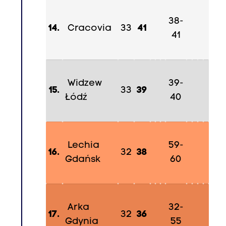
0
-
38-
14.
Cracovia
33
41
M
41
a
t
e
Widzew
39-
u
15.
33
39
Łódź
40
s
z
K
l
Lechia
59-
16.
32
38
i
Gdańsk
60
c
h
8
Arka
32-
17.
32
36
,
Gdynia
55