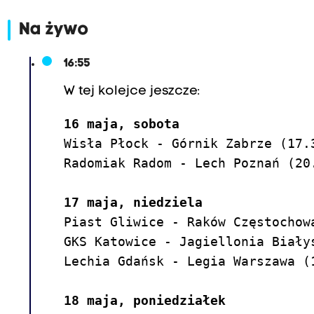
o
v
Na żywo
i
a
16:55
B
W tej kolejce jeszcze:
a
r
16 maja, sobota
t
Wisła Płock - Górnik Zabrze (17.3
o
Radomiak Radom - Lech Poznań (20.
s
z
17 maja, niedziela
W
Piast Gliwice - Raków Częstochow
o
GKS Katowice - Jagiellonia Biały
l
Lechia Gdańsk - Legia Warszawa (
s
k
18 maja, poniedziałek