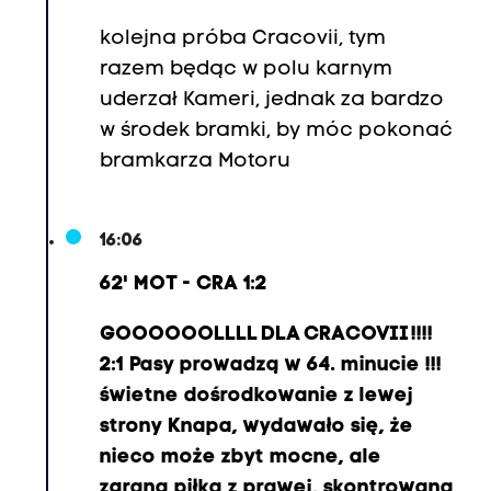
2
4
kolejna próba Cracovii, tym
.
razem będąc w polu karnym
F
uderzał Kameri, jednak za bardzo
i
w środek bramki, by móc pokonać
l
bramkarza Motoru
i
p
16:06
L
u
62' MOT - CRA 1:2
b
GOOOOOOLLLL DLA CRACOVII !!!!
e
2:1 Pasy prowadzą w 64. minucie !!!
r
świetne dośrodkowanie z lewej
e
strony Knapa, wydawało się, że
c
nieco może zbyt mocne, ale
k
zgrana piłka z prawej, skontrowana