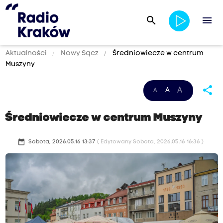
search
menu
Aktualności
Nowy Sącz
Średniowiecze w centrum
Muszyny
share
A
A
A
Średniowiecze w centrum Muszyny
date_range
Sobota, 2026.05.16 13:37
( Edytowany Sobota, 2026.05.16 16:36 )