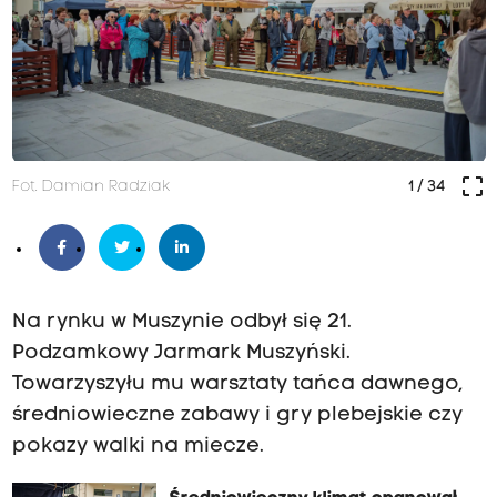
crop_free
Fot. Damian Radziak
1
/ 34
Na rynku w Muszynie odbył się 21.
Podzamkowy Jarmark Muszyński.
Towarzyszyłu mu warsztaty tańca dawnego,
średniowieczne zabawy i gry plebejskie czy
pokazy walki na miecze.