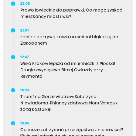
22:05
Prawo łowieckie do poprawki. Co mogą zyskać
mieszkańcy miast i wsi?
21:01
Łania z pokrywą kosza na śmieci błąka się po
Zakopanem
19:47
Wisła Kraków lepsza od imienniczki z Płocka!
Drugie zwycięstwo Białej Gwiazdy przy
Reymonta
18:23
Triumf na Górze Wiatrów: Katarzyna
Niewiadoma-Phinney zdobywa Mont Ventoux i
żółtą koszulkę!
18:08
Co może zatrzymać przestępstwa z nienawiści?