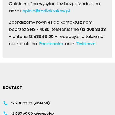
Opinie można wysyłać też bezpośrednio na
adres
opinie@radiokrakow.pl
Zapraszamy również do kontaktu z nami
poprzez SMS -
4080
, telefonicznie (
12 200 33 33
– antena,
12 630 60 00
– recepcja), a także na
nasz profil na
Facebooku
oraz
Twitterze
KONTAKT
phone
12 200 33 33
(antena)
phone
12 630 60 00
(recepcja)