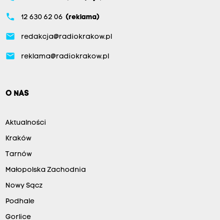
phone
12 630 62 06
(reklama)
email
redakcja@radiokrakow.pl
email
reklama@radiokrakow.pl
O NAS
Aktualności
Kraków
Tarnów
Małopolska Zachodnia
Nowy Sącz
Podhale
Gorlice