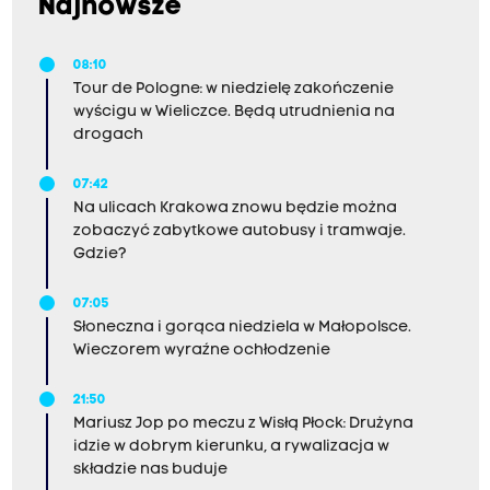
Najnowsze
08:10
Tour de Pologne: w niedzielę zakończenie
wyścigu w Wieliczce. Będą utrudnienia na
drogach
07:42
Na ulicach Krakowa znowu będzie można
zobaczyć zabytkowe autobusy i tramwaje.
Gdzie?
07:05
Słoneczna i gorąca niedziela w Małopolsce.
Wieczorem wyraźne ochłodzenie
21:50
Mariusz Jop po meczu z Wisłą Płock: Drużyna
idzie w dobrym kierunku, a rywalizacja w
składzie nas buduje