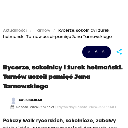
Aktualności
Tarnów
Rycerze, sokolnicy i żurek
hetmański. Tarnów uczcił pamięć Jana Tarnowskiego
share
A
A
A
Rycerze, sokolnicy i żurek hetmański.
Tarnów uczcił pamięć Jana
Tarnowskiego
Jakub
SAJDAK
date_range
Sobota, 2026.05.16 17:21
( Edytowany Sobota, 2026.05.16 17:50 )
Pokazy walk rycerskich, sokolnicze, zabawy