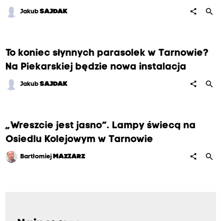
search
share
Jakub
SAJDAK
To koniec słynnych parasolek w Tarnowie?
Na Piekarskiej będzie nowa instalacja
search
share
Jakub
SAJDAK
„Wreszcie jest jasno”. Lampy świecą na
Osiedlu Kolejowym w Tarnowie
search
share
Bartłomiej
MAZIARZ