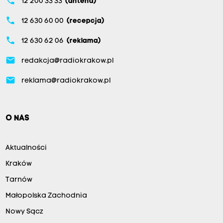
phone
12 200 33 33
(antena)
phone
12 630 60 00
(recepcja)
phone
12 630 62 06
(reklama)
email
redakcja@radiokrakow.pl
email
reklama@radiokrakow.pl
O NAS
Aktualności
Kraków
Tarnów
Małopolska Zachodnia
Nowy Sącz