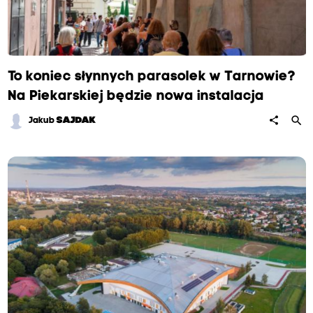
To koniec słynnych parasolek w Tarnowie?
Na Piekarskiej będzie nowa instalacja
search
share
Jakub
SAJDAK