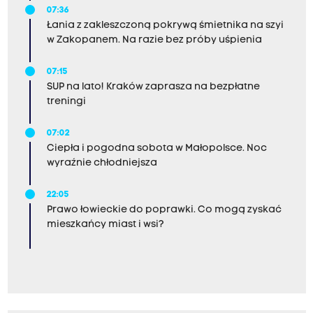
07:36
Łania z zakleszczoną pokrywą śmietnika na szyi
w Zakopanem. Na razie bez próby uśpienia
07:15
SUP na lato! Kraków zaprasza na bezpłatne
treningi
07:02
Ciepła i pogodna sobota w Małopolsce. Noc
wyraźnie chłodniejsza
22:05
Prawo łowieckie do poprawki. Co mogą zyskać
mieszkańcy miast i wsi?