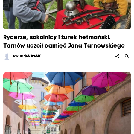
Rycerze, sokolnicy i żurek hetmański.
Tarnów uczcił pamięć Jana Tarnowskiego
search
share
Jakub
SAJDAK