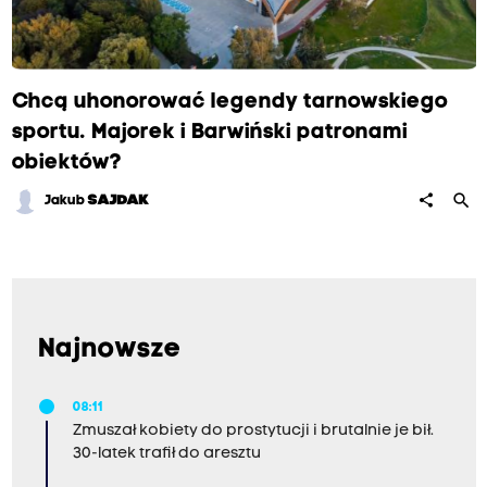
Chcą uhonorować legendy tarnowskiego
sportu. Majorek i Barwiński patronami
obiektów?
search
share
Jakub
SAJDAK
Najnowsze
08:11
Zmuszał kobiety do prostytucji i brutalnie je bił.
30-latek trafił do aresztu