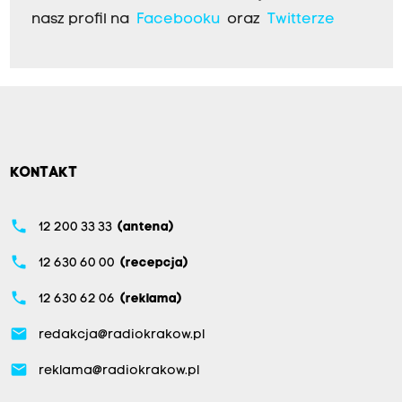
nasz profil na
Facebooku
oraz
Twitterze
KONTAKT
phone
12 200 33 33
(antena)
phone
12 630 60 00
(recepcja)
phone
12 630 62 06
(reklama)
email
redakcja@radiokrakow.pl
email
reklama@radiokrakow.pl