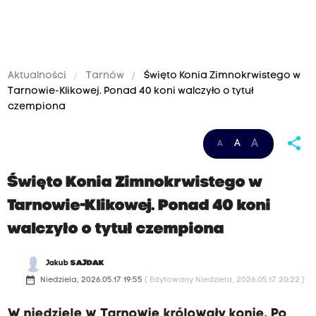
Aktualności
Tarnów
Święto Konia Zimnokrwistego w
Tarnowie-Klikowej. Ponad 40 koni walczyło o tytuł
czempiona
share
A
A
A
Święto Konia Zimnokrwistego w
Tarnowie-Klikowej. Ponad 40 koni
walczyło o tytuł czempiona
Jakub
SAJDAK
date_range
Niedziela, 2026.05.17 19:55
( Edytowany Niedziela, 2026.05.17 20:22 )
W niedzielę w Tarnowie królowały konie. Po