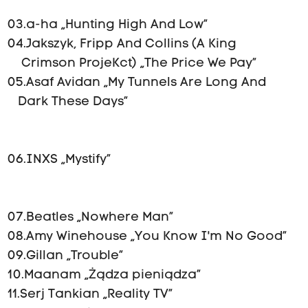
03.a-ha „Hunting High And Low”
04.Jakszyk, Fripp And Collins (A King
Crimson ProjeKct) „The Price We Pay”
05.Asaf Avidan „My Tunnels Are Long And
Dark These Days”
06.INXS „Mystify”
07.Beatles „Nowhere Man”
08.Amy Winehouse „You Know I'm No Good”
09.Gillan „Trouble”
10.Maanam „Żądza pieniądza”
11.Serj Tankian „Reality TV”