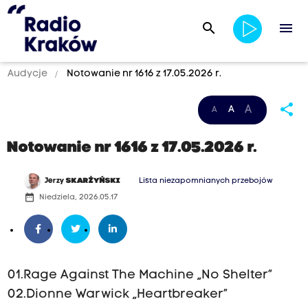
search
menu
Audycje
Notowanie nr 1616 z 17.05.2026 r.
share
A
A
A
Notowanie nr 1616 z 17.05.2026 r.
Jerzy
SKARŻYŃSKI
Lista niezapomnianych przebojów
date_range
Niedziela, 2026.05.17
01.Rage Against The Machine „No Shelter”
02.Dionne Warwick „Heartbreaker”