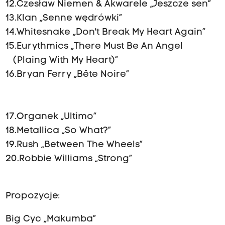
12.Czesław Niemen & Akwarele „Jeszcze sen”
13.Klan „Senne wędrówki”
14.Whitesnake „Don't Break My Heart Again”
15.Eurythmics „There Must Be An Angel
(Plaing With My Heart)”
16.Bryan Ferry „Bête Noire”
17.Organek „Ultimo”
18.Metallica „So What?”
19.Rush „Between The Wheels”
20.Robbie Williams „Strong”
Propozycje:
Big Cyc „Makumba”