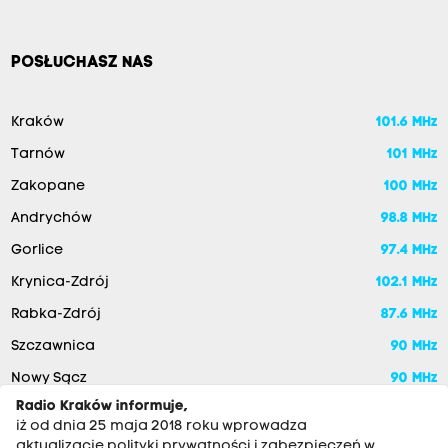
POSŁUCHASZ NAS
Kraków
101.6 MHz
Tarnów
101 MHz
Zakopane
100 MHz
Andrychów
98.8 MHz
Gorlice
97.4 MHz
Krynica-Zdrój
102.1 MHz
Rabka-Zdrój
87.6 MHz
Szczawnica
90 MHz
Nowy Sącz
90 MHz
Radio Kraków informuje,
iż od dnia 25 maja 2018 roku wprowadza
aktualizację polityki prywatności i zabezpieczeń w