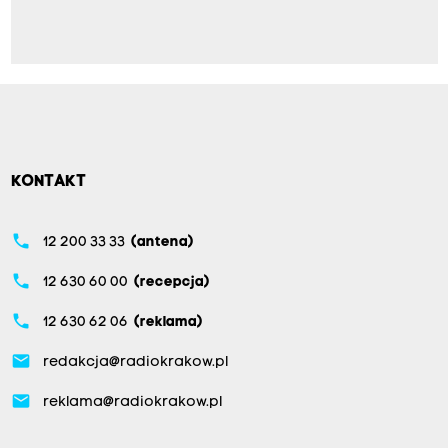
KONTAKT
phone
12 200 33 33
(antena)
phone
12 630 60 00
(recepcja)
phone
12 630 62 06
(reklama)
email
redakcja@radiokrakow.pl
email
reklama@radiokrakow.pl