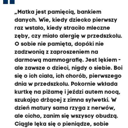
„Matka jest pamięcią, bankiem
danych. Wie, kiedy dziecko pierwszy
raz wstało, kiedy straciło mleczne
zęby, czy miało alergię w przedszkolu.
O sobie nie pamięta, dopóki nie
zadzwonią z zaproszeniem na
darmową mammografię. Jest lękiem -
ale zawsze o dzieci, nigdy o siebie. Boi
się o ich ciała, ich chorób, pierwszego
dnia w przedszkolu. Pokornie wkłada
kurtkę na piżamę i jeździ autem nocą,
szukając drżącej z zimna sylwetki. W
dzień matury sama rzyga z nerwów,
ale cicho, zanim się wszyscy obudzą.
Ciągle lęka się o pieniądze, sobie