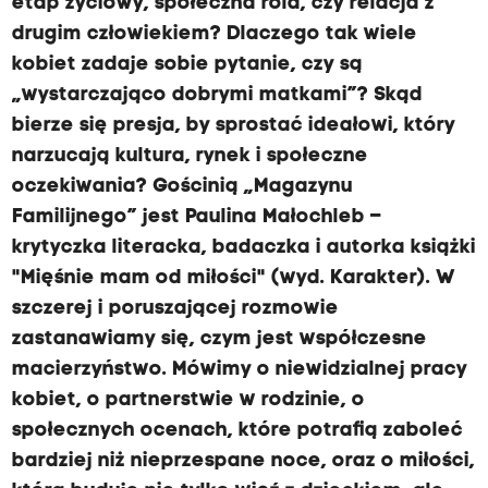
etap życiowy, społeczna rola, czy relacja z
drugim człowiekiem? Dlaczego tak wiele
kobiet zadaje sobie pytanie, czy są
„wystarczająco dobrymi matkami”? Skąd
bierze się presja, by sprostać ideałowi, który
narzucają kultura, rynek i społeczne
oczekiwania? Gościnią „Magazynu
Familijnego” jest Paulina Małochleb –
krytyczka literacka, badaczka i autorka książki
"Mięśnie mam od miłości" (wyd. Karakter). W
szczerej i poruszającej rozmowie
zastanawiamy się, czym jest współczesne
macierzyństwo. Mówimy o niewidzialnej pracy
kobiet, o partnerstwie w rodzinie, o
społecznych ocenach, które potrafią zaboleć
bardziej niż nieprzespane noce, oraz o miłości,