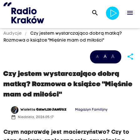
search
menu
Audycje
Czy jestem wystarczająco dobrą matką?
Rozmowa o książce "Mięśnie mam od miłości"
share
A
A
A
Czy jestem wystarczająco dobrą
matką? Rozmowa o książce "Mięśnie
mam od miłości"
Wioletta
GAWLIK-JANUSZ
Magazyn Familijny
date_range
Niedziela, 2026.05.17
Czym naprawdę jest macierzyństwo? Czy to