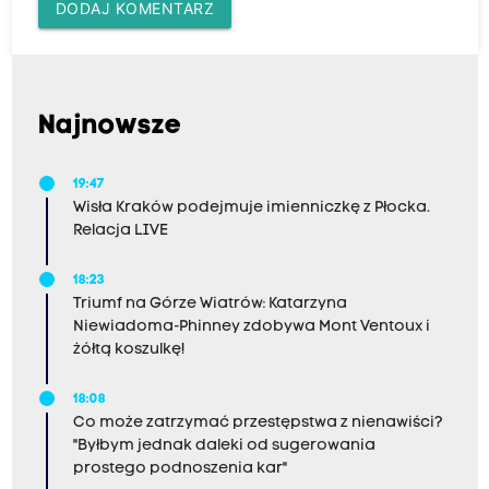
DODAJ KOMENTARZ
Najnowsze
19:47
Wisła Kraków podejmuje imienniczkę z Płocka.
Relacja LIVE
18:23
Triumf na Górze Wiatrów: Katarzyna
Niewiadoma-Phinney zdobywa Mont Ventoux i
żółtą koszulkę!
18:08
Co może zatrzymać przestępstwa z nienawiści?
"Byłbym jednak daleki od sugerowania
prostego podnoszenia kar"