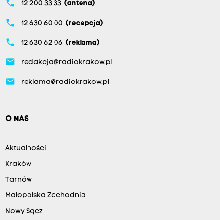
phone
12 200 33 33
(antena)
phone
12 630 60 00
(recepcja)
phone
12 630 62 06
(reklama)
email
redakcja@radiokrakow.pl
email
reklama@radiokrakow.pl
O NAS
Aktualności
Kraków
Tarnów
Małopolska Zachodnia
Nowy Sącz