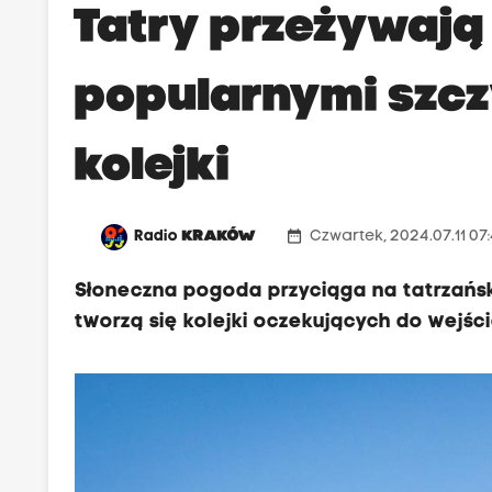
Tatry przeżywają 
popularnymi szcz
kolejki
date_range
Radio
KRAKÓW
Czwartek, 2024.07.11 07
Słoneczna pogoda przyciąga na tatrzańsk
tworzą się kolejki oczekujących do wejśc