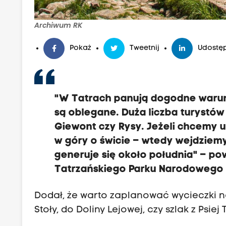
Archiwum RK
Pokaż
Tweetnij
Udostęp
"W Tatrach panują dogodne warunki
są oblegane. Duża liczba turystów 
Giewont czy Rysy. Jeżeli chcemy u
w góry o świcie – wtedy wejdziem
generuje się około południa" – po
Tatrzańskiego Parku Narodowego 
Dodał, że warto zaplanować wycieczki na
Stoły, do Doliny Lejowej, czy szlak z Psi