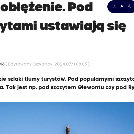
oblężenie. Pod
A
A
A
ytami ustawiają się
:46
( Edytowany Czwartek, 2024.07.11 08:05 )
ie szlaki tłumy turystów. Pod popularnymi szczyt
ia. Tak jest np. pod szczytem Giewontu czy pod R