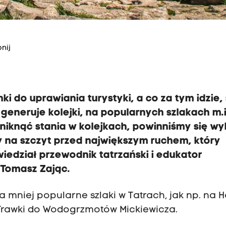
nij
 do uprawiania turystyki, a co za tym idzie, 
generuje kolejki, na popularnych szlakach m.i
niknąć stania w kolejkach, powinniśmy się w
y na szczyt przed największym ruchem, który
wiedział przewodnik tatrzański i edukator
Tomasz Zając.
 mniej popularne szlaki w Tatrach, jak np. na H
ej Trawki do Wodogrzmotów Mickiewicza.