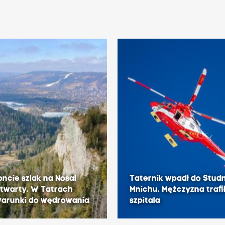
ncie szlak na Nosal
Taternik wpadł do Studn
otwarty. W Tatrach
Mnichu. Mężczyzna trafi
warunki do wędrowania
szpitala