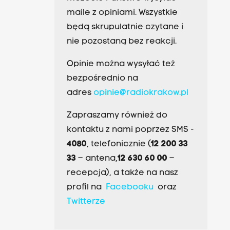
maile z opiniami. Wszystkie
będą skrupulatnie czytane i
nie pozostaną bez reakcji.
Opinie można wysyłać też
bezpośrednio na
adres
opinie@radiokrakow.pl
Zapraszamy również do
kontaktu z nami poprzez SMS -
4080
, telefonicznie (
12 200 33
33
– antena,
12 630 60 00
–
recepcja), a także na nasz
profil na
Facebooku
oraz
Twitterze