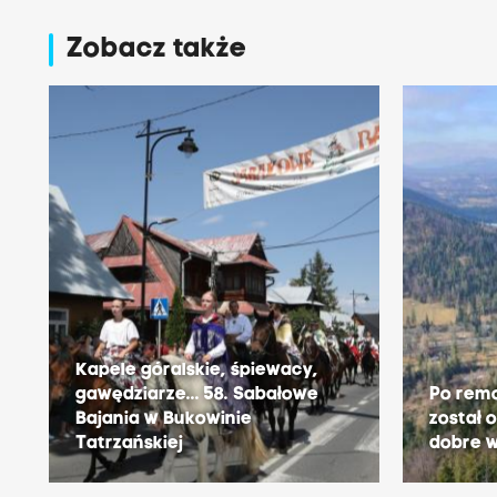
Zobacz także
Kapele góralskie, śpiewacy,
gawędziarze... 58. Sabałowe
Po remo
Bajania w Bukowinie
został 
Tatrzańskiej
dobre 