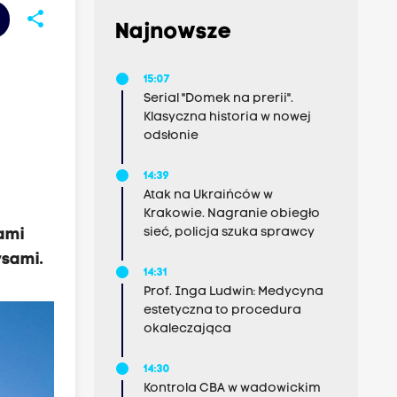
share
Najnowsze
15:07
Serial "Domek na prerii".
Klasyczna historia w nowej
odsłonie
14:39
Atak na Ukraińców w
Krakowie. Nagranie obiegło
sieć, policja szuka sprawcy
ami
ysami.
14:31
Prof. Inga Ludwin: Medycyna
estetyczna to procedura
okaleczająca
14:30
Kontrola CBA w wadowickim