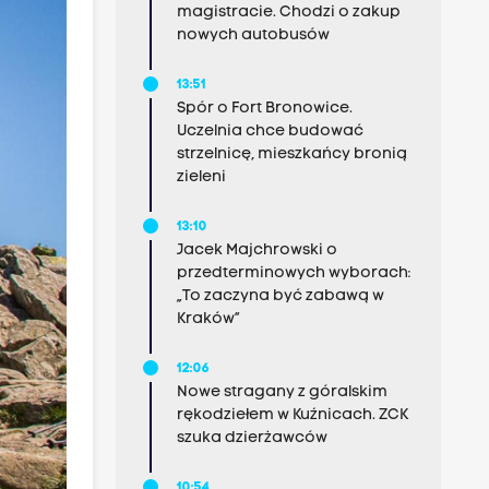
magistracie. Chodzi o zakup
nowych autobusów
13:51
Spór o Fort Bronowice.
Uczelnia chce budować
strzelnicę, mieszkańcy bronią
zieleni
13:10
Jacek Majchrowski o
przedterminowych wyborach:
„To zaczyna być zabawą w
Kraków”
12:06
Nowe stragany z góralskim
rękodziełem w Kuźnicach. ZCK
szuka dzierżawców
10:54