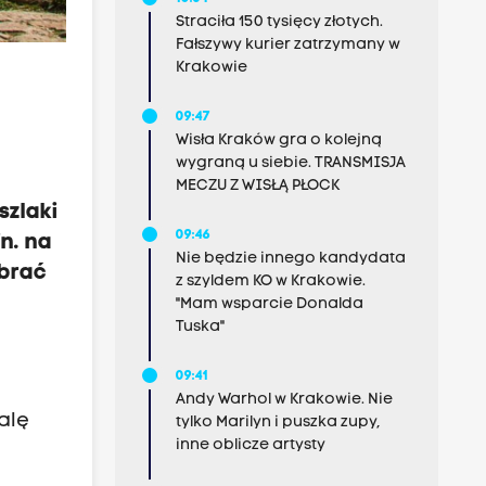
Straciła 150 tysięcy złotych.
Fałszywy kurier zatrzymany w
Krakowie
09:47
Wisła Kraków gra o kolejną
wygraną u siebie. TRANSMISJA
MECZU Z WISŁĄ PŁOCK
szlaki
09:46
n. na
Nie będzie innego kandydata
ybrać
z szyldem KO w Krakowie.
"Mam wsparcie Donalda
Tuska"
09:41
Andy Warhol w Krakowie. Nie
alę
tylko Marilyn i puszka zupy,
inne oblicze artysty