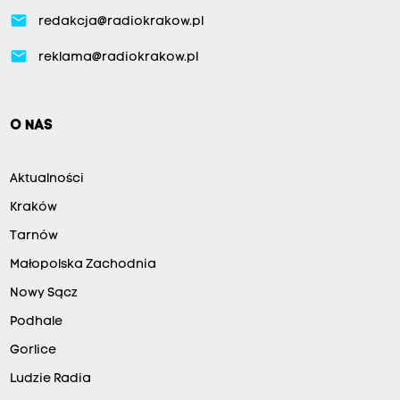
email
redakcja@radiokrakow.pl
email
reklama@radiokrakow.pl
O NAS
Aktualności
Kraków
Tarnów
Małopolska Zachodnia
Nowy Sącz
Podhale
Gorlice
Ludzie Radia