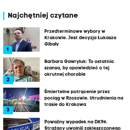
Najchętniej czytane
Przedterminowe wybory w
Krakowie. Jest decyzja Łukasza
Gibały
1
Barbara Gawryluk: To ostatnia
szansa, by opowiedzieć o tej
okrutnej chorobie
2
Śmiertelne potrącenie przez
pociąg w Rzozowie. Utrudnienia na
trasie do Krakowa
3
Poważny wypadek na DK94.
Strażacy uwolnili zakleszczonego