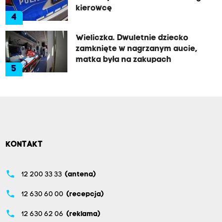
kierowcę
4
Wieliczka. Dwuletnie dziecko
zamknięte w nagrzanym aucie,
matka była na zakupach
5
KONTAKT
phone
12 200 33 33
(antena)
phone
12 630 60 00
(recepcja)
phone
12 630 62 06
(reklama)