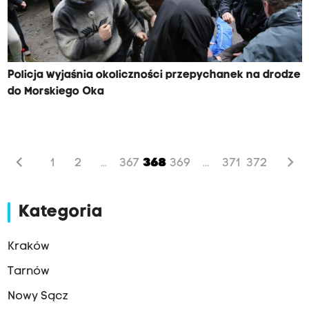
Policja wyjaśnia okoliczności przepychanek na drodze
do Morskiego Oka
chevron_left
chevron_right
1
2
367
368
369
371
372
...
...
Kategoria
Kraków
Tarnów
Nowy Sącz