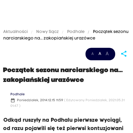
Aktualności
Nowy Sącz
Podhale
Początek sezonu
narciarskiego na... zakopiańskiej urazówce
share
A
A
A
Początek sezonu narciarskiego na...
zakopiańskiej urazówce
Podhale
date_range
Poniedziałek, 2014.12.15 11:59
( Edytowany Poniedziałek, 2021.05.31
01:47 )
Odkąd ruszyły na Podhalu pierwsze wyciągi,
od razu pojawili się też pierwsi kontuzjowani