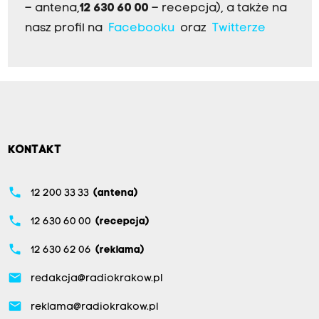
– antena,
12 630 60 00
– recepcja), a także na
nasz profil na
Facebooku
oraz
Twitterze
KONTAKT
phone
12 200 33 33
(antena)
phone
12 630 60 00
(recepcja)
phone
12 630 62 06
(reklama)
email
redakcja@radiokrakow.pl
email
reklama@radiokrakow.pl