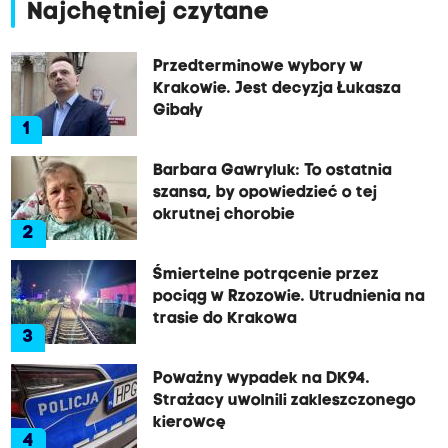
Najchętniej czytane
Przedterminowe wybory w
Krakowie. Jest decyzja Łukasza
Gibały
1
Barbara Gawryluk: To ostatnia
szansa, by opowiedzieć o tej
okrutnej chorobie
2
Śmiertelne potrącenie przez
pociąg w Rzozowie. Utrudnienia na
trasie do Krakowa
3
Poważny wypadek na DK94.
Strażacy uwolnili zakleszczonego
kierowcę
4