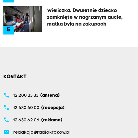
Wieliczka. Dwuletnie dziecko
zamknięte w nagrzanym aucie,
matka była na zakupach
5
KONTAKT
phone
12 200 33 33
(antena)
phone
12 630 60 00
(recepcja)
phone
12 630 62 06
(reklama)
email
redakcja@radiokrakow.pl