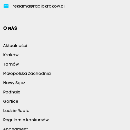
email
reklama@radiokrakow.pl
O NAS
Aktualności
Kraków
Tarnów
Małopolska Zachodnia
Nowy Sącz
Podhale
Gorlice
Ludzie Radia
Regulamin konkursów
Abonament