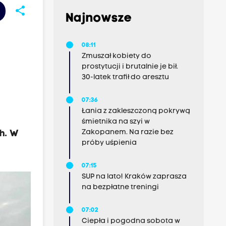
share
Najnowsze
08:11
Zmuszał kobiety do
prostytucji i brutalnie je bił.
30-latek trafił do aresztu
07:36
Łania z zakleszczoną pokrywą
śmietnika na szyi w
Zakopanem. Na razie bez
h. W
próby uśpienia
07:15
SUP na lato! Kraków zaprasza
na bezpłatne treningi
07:02
Ciepła i pogodna sobota w