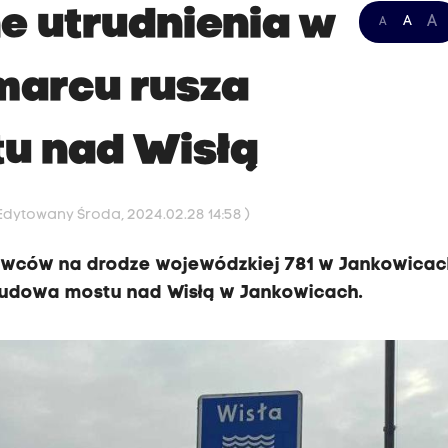
ne utrudnienia w
A
A
A
marcu rusza
u nad Wisłą
 Edytowany Środa, 2024.02.28 14:58 )
rowców na drodze wojewódzkiej 781 w Jankowicac
budowa mostu nad Wisłą w Jankowicach.