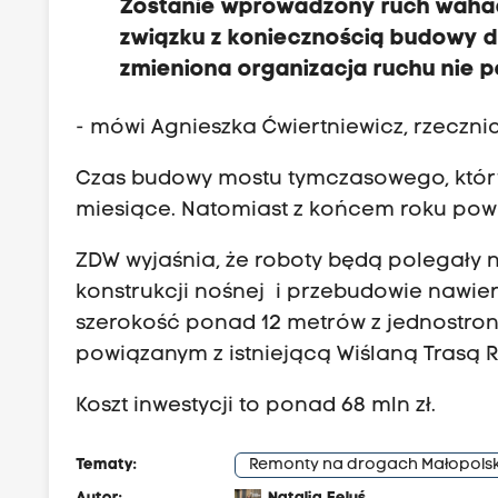
Zostanie wprowadzony ruch wahad
związku z koniecznością budowy 
zmieniona organizacja ruchu nie p
- mówi Agnieszka Ćwiertniewicz, rzeczn
Czas budowy mostu tymczasowego, który
miesiące. Natomiast z końcem roku powi
ZDW wyjaśnia, że roboty będą polegały
konstrukcji nośnej i przebudowie nawie
szerokość ponad 12 metrów z jednostr
powiązanym z istniejącą Wiślaną Trasą
Koszt inwestycji to ponad 68 mln zł.
Tematy:
Remonty na drogach Małopolsk