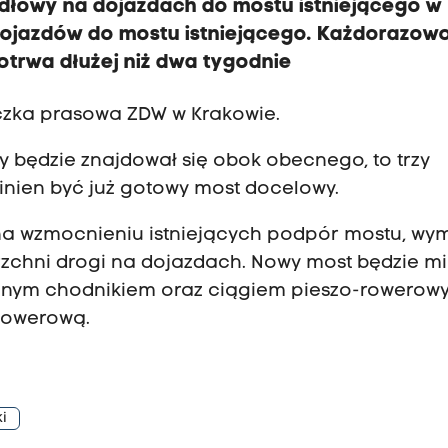
łowy na dojazdach do mostu istniejącego w
dojazdów do mostu istniejącego. Każdorazow
otrwa dłużej niż dwa tygodnie
iczka prasowa ZDW w Krakowie.
 będzie znajdował się obok obecnego, to trzy
nien być już gotowy most docelowy.
 na wzmocnieniu istniejących podpór mostu, wy
rzchni drogi na dojazdach. Nowy most będzie mi
onnym chodnikiem oraz ciągiem pieszo-rowerow
 Rowerową.
i