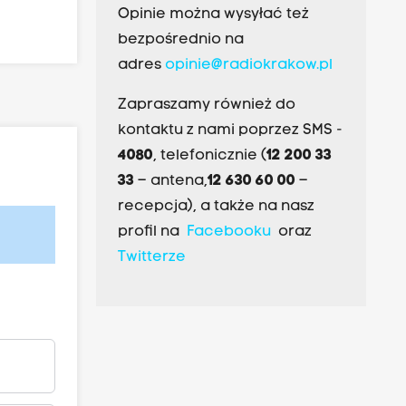
Opinie można wysyłać też
bezpośrednio na
adres
opinie@radiokrakow.pl
Zapraszamy również do
kontaktu z nami poprzez SMS -
4080
, telefonicznie (
12 200 33
33
– antena,
12 630 60 00
–
recepcja), a także na nasz
profil na
Facebooku
oraz
Twitterze