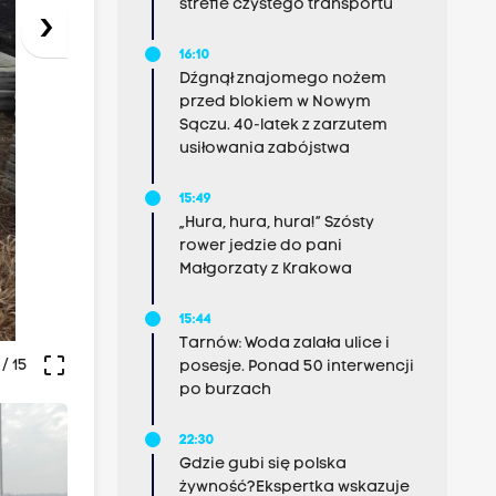
strefie czystego transportu
›
16:10
Dźgnął znajomego nożem
przed blokiem w Nowym
Sączu. 40-latek z zarzutem
usiłowania zabójstwa
15:49
„Hura, hura, hura!” Szósty
rower jedzie do pani
Małgorzaty z Krakowa
15:44
Tarnów: Woda zalała ulice i
crop_free
/ 15
posesje. Ponad 50 interwencji
po burzach
22:30
Gdzie gubi się polska
żywność?Ekspertka wskazuje