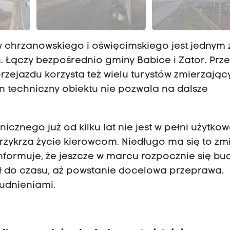
w chrzanowskiego i oświęcimskiego jest jednym 
 Łączy bezpośrednio gminy Babice i Zator. Prz
rzejazdu korzysta też wielu turystów zmierzają
an techniczny obiektu nie pozwala na dalsze
znego już od kilku lat nie jest w pełni użytkow
zykrza życie kierowcom. Niedługo ma się to zmi
nformuje, że jeszcze w marcu rozpocznie się b
ł do czasu, aż powstanie docelowa przeprawa.
ru
dnieniami.