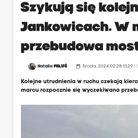
Szykują się kolej
Jankowicach. W 
przebudowa most
date_range
Natalia
FELUŚ
Środa, 2024.02.28 13:29
(
Kolejne utrudnienia w ruchu czekają kie
marcu rozpocznie się wyczekiwana prze