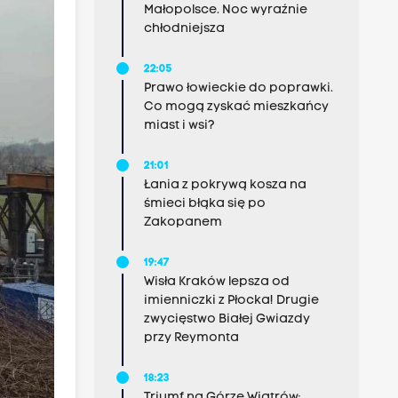
Małopolsce. Noc wyraźnie
chłodniejsza
22:05
Prawo łowieckie do poprawki.
Co mogą zyskać mieszkańcy
miast i wsi?
21:01
Łania z pokrywą kosza na
śmieci błąka się po
Zakopanem
19:47
Wisła Kraków lepsza od
imienniczki z Płocka! Drugie
zwycięstwo Białej Gwiazdy
przy Reymonta
18:23
Triumf na Górze Wiatrów: