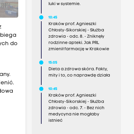
luki w systemie.
10:45
Kraków prof. Agnieszki
z
Chłosty-Sikorskiej - Służba
ebiega
zdrowia - odc. 8. - Zniknęły
rodzinne apteki. Jak PRL
cych do
zmienił farmację w Krakowie
15:05
Dieta a zdrowa skóra. Fakty,
any.
mity i to, co naprawdę działa
enić.
10:45
udowa
Kraków prof. Agnieszki
Chłosty-Sikorskiej - Służba
zdrowia - odc. 7. - Bez nich
medycyna nie mogłaby
istnieć