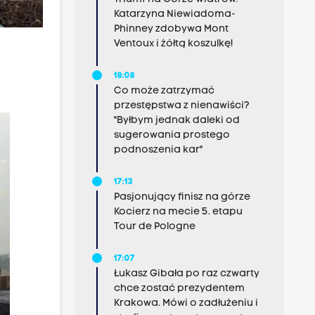
Katarzyna Niewiadoma-
Phinney zdobywa Mont
Ventoux i żółtą koszulkę!
18:08
Co może zatrzymać
przestępstwa z nienawiści?
"Byłbym jednak daleki od
sugerowania prostego
podnoszenia kar"
17:13
Pasjonujący finisz na górze
Kocierz na mecie 5. etapu
Tour de Pologne
17:07
Łukasz Gibała po raz czwarty
chce zostać prezydentem
Krakowa. Mówi o zadłużeniu i