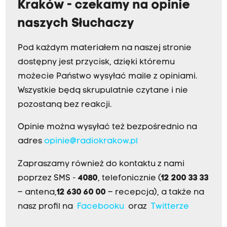
Kraków - czekamy na opinie
naszych Słuchaczy
Pod każdym materiałem na naszej stronie
dostępny jest przycisk, dzięki któremu
możecie Państwo wysyłać maile z opiniami.
Wszystkie będą skrupulatnie czytane i nie
pozostaną bez reakcji.
Opinie można wysyłać też bezpośrednio na
adres
opinie@radiokrakow.pl
Zapraszamy również do kontaktu z nami
poprzez SMS -
4080
, telefonicznie (
12 200 33 33
– antena,
12 630 60 00
– recepcja), a także na
nasz profil na
Facebooku
oraz
Twitterze