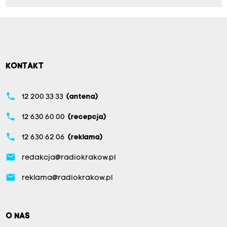
KONTAKT
phone
12 200 33 33
(antena)
phone
12 630 60 00
(recepcja)
phone
12 630 62 06
(reklama)
email
redakcja@radiokrakow.pl
email
reklama@radiokrakow.pl
O NAS