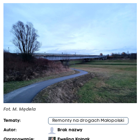
Fot. M. Mędela
Tematy:
Remonty na drogach Małopolski
Autor:
Brak nazwy
Opracowanie:
Ewelina Kołpak