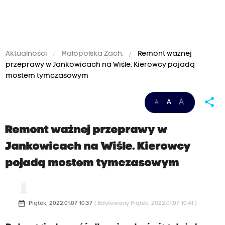
Aktualności
Małopolska Zach.
Remont ważnej
przeprawy w Jankowicach na Wiśle. Kierowcy pojadą
mostem tymczasowym
share
A
A
A
Remont ważnej przeprawy w
Jankowicach na Wiśle. Kierowcy
pojadą mostem tymczasowym
date_range
Piątek, 2022.01.07 10:37
( Edytowany Piątek, 2022.01.07 10:41 )