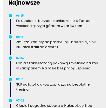
Najnowsze
08:45
Po upałach i burzach ochłodzenie w Tatrach.
Weekend sprzyja górskim wędrówkom
08:11
Zmuszał kobiety do prostytucji i brutalnie je bił.
30-latek trafił do aresztu
07:36
Łania z zakleszczoną pokrywą śmietnika na szyi
w Zakopanem. Na razie bez próby uśpienia
07:15
SUP na lato! Kraków zaprasza na bezpłatne
treningi
07:02
Ciepła i pogodna sobota w Małopolsce. Noc