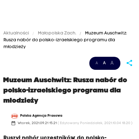
Aktualności
Małopolska Zach.
Muzeum Auschwitz:
Rusza nabór do polsko-izraelskiego programu dla
młodzieży
share
A
A
A
Muzeum Auschwitz: Rusza nabór do
polsko-izraelskiego programu dla
młodzieży
Polska Agencja Prasowa
date_range
Wtorek, 2021.09.21 15:21
( Edytowany Poniedziałek, 2021.10.04 18:20 )
Ruszył nabór uczestników do polsko-