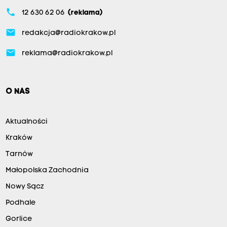
phone
12 630 62 06
(reklama)
email
redakcja@radiokrakow.pl
email
reklama@radiokrakow.pl
O NAS
Aktualności
Kraków
Tarnów
Małopolska Zachodnia
Nowy Sącz
Podhale
Gorlice