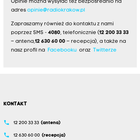
Opinie można wysyłać też bezpośrednio na
adres
opinie@radiokrakow.pl
Zapraszamy również do kontaktu z nami
poprzez SMS -
4080
, telefonicznie (
12 200 33 33
– antena,
12 630 60 00
– recepcja), a także na
nasz profil na
Facebooku
oraz
Twitterze
KONTAKT
phone
12 200 33 33
(antena)
phone
12 630 60 00
(recepcja)