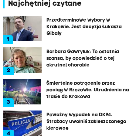
Najchętniej czytane
Przedterminowe wybory w
Krakowie. Jest decyzja Łukasza
Gibały
1
Barbara Gawryluk: To ostatnia
szansa, by opowiedzieć o tej
okrutnej chorobie
2
Śmiertelne potrącenie przez
pociąg w Rzozowie. Utrudnienia na
trasie do Krakowa
3
Poważny wypadek na DK94.
Strażacy uwolnili zakleszczonego
kierowcę
4