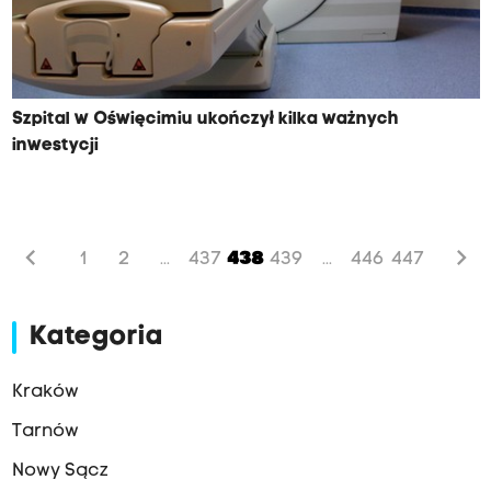
Szpital w Oświęcimiu ukończył kilka ważnych
inwestycji
chevron_left
chevron_right
1
2
437
438
439
446
447
...
...
Kategoria
Kraków
Tarnów
Nowy Sącz