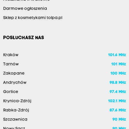
Darmowe ogłoszenia
Sklep z kosmetykami tolpa.pl
POSŁUCHASZ NAS
Kraków
101.6 MHz
Tarnów
101 MHz
Zakopane
100 MHz
Andrychów
98.8 MHz
Gorlice
97.4 MHz
Krynica-Zdrój
102.1 MHz
Rabka-Zdrój
87.6 MHz
Szczawnica
90 MHz
Nowy Sącz
90 MHz