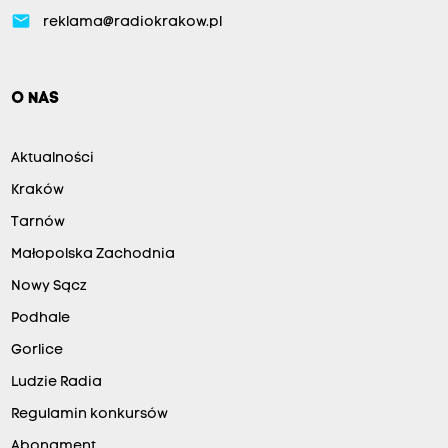
email
reklama@radiokrakow.pl
O NAS
Aktualności
Kraków
Tarnów
Małopolska Zachodnia
Nowy Sącz
Podhale
Gorlice
Ludzie Radia
Regulamin konkursów
Abonament