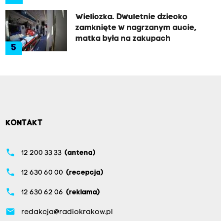
Wieliczka. Dwuletnie dziecko
zamknięte w nagrzanym aucie,
matka była na zakupach
5
KONTAKT
phone
12 200 33 33
(antena)
phone
12 630 60 00
(recepcja)
phone
12 630 62 06
(reklama)
email
redakcja@radiokrakow.pl