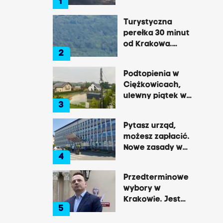
1
później
gwałtowne burze
Turystyczna
perełka 30 minut
od Krakowa.
2
Pałac, zamek,
klasztor i brama
Podtopienia w
do lasu
Ciężkowicach,
ulewny piątek w
3
Tarnowie
Pytasz urząd,
możesz zapłacić.
Nowe zasady w
4
Brzesku
Przedterminowe
wybory w
Krakowie. Jest
5
decyzja Łukasza
Gibały