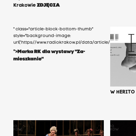
Krakowie
ZDJĘCIA
" class="article-block-bottom-thumb"
style="background-image:
url('https://www.radiokrakow.pl/data/article/1543636/
">
Marka RK dla wystawy "Za-
mieszkanie"
W HERITO o