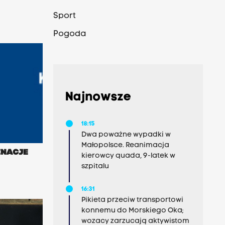
Sport
Pogoda
Najnowsze
18:15
Dwa poważne wypadki w
Małopolsce. Reanimacja
INACJE
kierowcy quada, 9-latek w
szpitalu
16:31
Pikieta przeciw transportowi
konnemu do Morskiego Oka;
wozacy zarzucają aktywistom