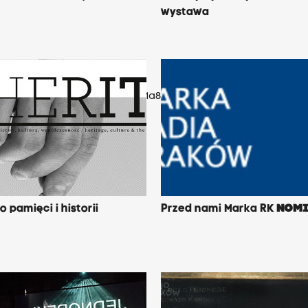
wystawa
/f14ee0d4de270d36ac03ccbed31a8abf.jpg');">
 pamięci i historii
Przed nami Marka RK
NOM