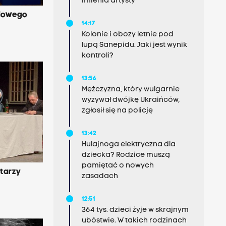
imienia artysty
dowego
14:17
Kolonie i obozy letnie pod
lupą Sanepidu. Jaki jest wynik
kontroli?
13:56
Mężczyzna, który wulgarnie
wyzywał dwójkę Ukraińców,
zgłosił się na policję
13:42
Hulajnoga elektryczna dla
dziecka? Rodzice muszą
pamiętać o nowych
tarzy
zasadach
12:51
364 tys. dzieci żyje w skrajnym
ubóstwie. W takich rodzinach