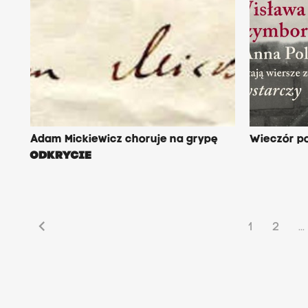
Adam Mickiewicz choruje na grypę
Wieczór po
ODKRYCIE
chevron_left
1
2
...