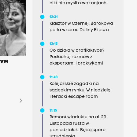
nikt nie myśli o wakacjach
12:31
Klasztor w Czernej. Barokowa
perła w sercu Doliny Eliasza
12:15
Co działa w profilaktyce?
Posłuchaj rozmów z
ZYM
ekspertami i praktykami
11:43
Kolejarskie zagadki na
sądeckim rynku. W niedzielę
literacki escape room
chevron_right
11:15
Remont wiaduktu na al. 29
Listopada rusza w
poniedziałek. Będą spore
utrudnienia