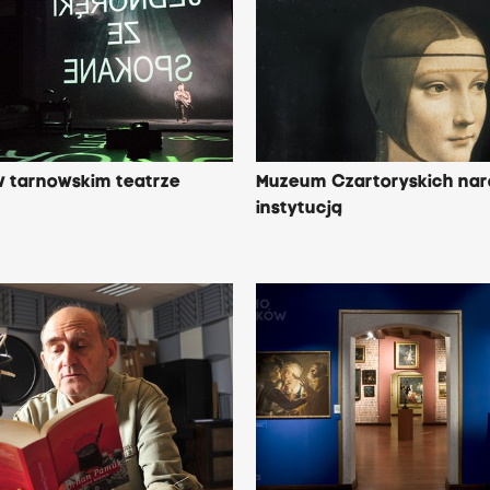
w tarnowskim teatrze
Muzeum Czartoryskich na
A
instytucją