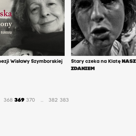
ezji Wisławy Szymborskiej
Stary czeka na Klatę
NAS
ZDANIEM
368
369
370
382
383
...