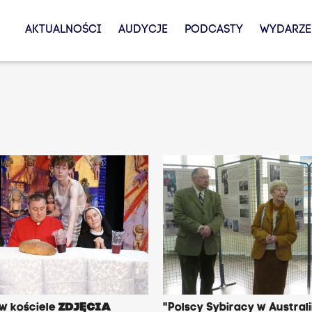
AKTUALNOŚCI
AUDYCJE
PODCASTY
WYDARZE
 w kościele
ZDJĘCIA
"Polscy Sybiracy w Australii