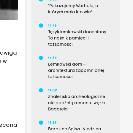
"Pokazujemy Warhola, o
którym mało kto wie"
14:46
Język łemkowski doceniony.
To nośnik pamięci i
tożsamości
udwiga
14:34
ę w
Łemkowski dom –
architektura zapomnianej
tożsamości
14:09
Znaleziska archeologiczne
nie opóźnią remontu węzła
Bagatela
13:39
więcona
Barok na Spiszu Niedzica