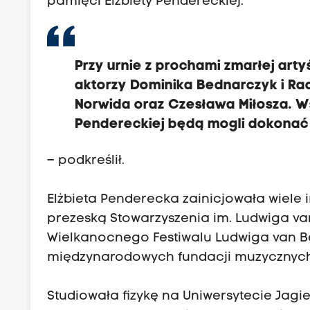
pamięci Elżbiety Pendereckiej.
Przy urnie z prochami zmarłej arty
aktorzy Dominika Bednarczyk i Ra
Norwida oraz Czesława Miłosza. W
Pendereckiej będą mogli dokonać 
– podkreślił.
Elżbieta Penderecka zainicjowała wiele im
prezeską Stowarzyszenia im. Ludwiga va
Wielkanocnego Festiwalu Ludwiga van B
międzynarodowych fundacji muzycznych
Studiowała fizykę na Uniwersytecie Jagie