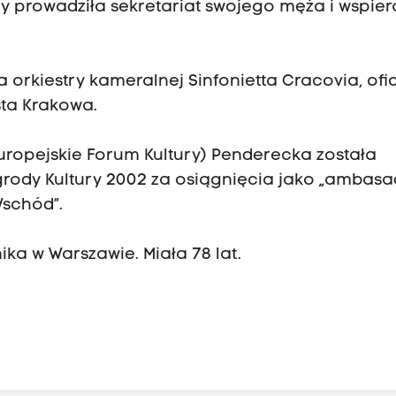
y prowadziła sekretariat swojego męża i wspier
orkiestry kameralnej Sinfonietta Cracovia, ofic
sta Krakowa.
uropejskie Forum Kultury) Penderecka została
agrody Kultury 2002 za osiągnięcia jako „ambas
Wschód”.
ka w Warszawie. Miała 78 lat.