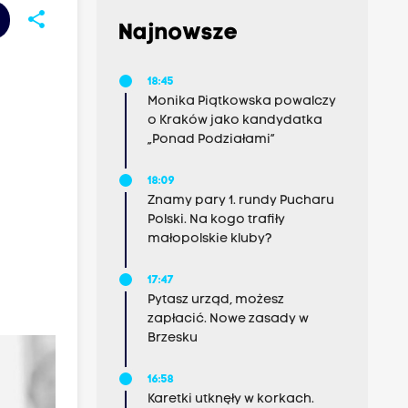
share
Najnowsze
18:45
Monika Piątkowska powalczy
o Kraków jako kandydatka
„Ponad Podziałami”
18:09
Znamy pary 1. rundy Pucharu
Polski. Na kogo trafiły
małopolskie kluby?
17:47
Pytasz urząd, możesz
zapłacić. Nowe zasady w
Brzesku
16:58
Karetki utknęły w korkach.