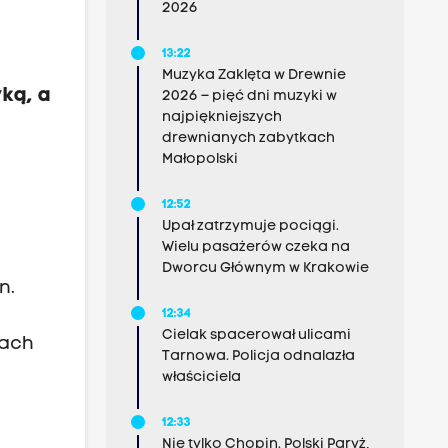
2026
13:22
Muzyka Zaklęta w Drewnie
yką, a
2026 – pięć dni muzyki w
najpiękniejszych
drewnianych zabytkach
Małopolski
12:52
Upał zatrzymuje pociągi.
Wielu pasażerów czeka na
Dworcu Głównym w Krakowie
n.
12:34
Cielak spacerował ulicami
zach
Tarnowa. Policja odnalazła
właściciela
12:33
Nie tylko Chopin. Polski Paryż,