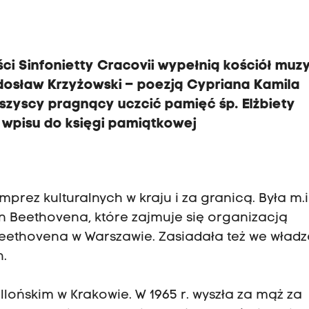
ści Sinfonietty Cracovii wypełnią kościół muz
dosław Krzyżowski – poezją Cypriana Kamila
szyscy pragnący uczcić pamięć śp. Elżbiety
wpisu do księgi pamiątkowej
prez kulturalnych w kraju i za granicą. Była m.i
n Beethovena, które zajmuje się organizacją
eethovena w Warszawie. Zasiadała też we wład
.
llońskim w Krakowie. W 1965 r. wyszła za mąż za