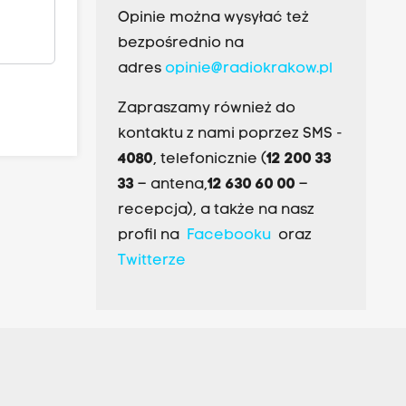
Opinie można wysyłać też
bezpośrednio na
adres
opinie@radiokrakow.pl
Zapraszamy również do
kontaktu z nami poprzez SMS -
4080
, telefonicznie (
12 200 33
33
– antena,
12 630 60 00
–
recepcja), a także na nasz
profil na
Facebooku
oraz
Twitterze