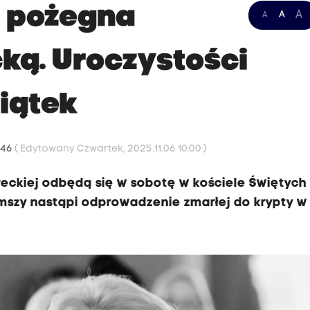
 pożegna
A
A
A
cką. Uroczystości
piątek
:46
( Edytowany Czwartek, 2025.11.06 10:00 )
eckiej odbędą się w sobotę w kościele Świętych
 mszy nastąpi odprowadzenie zmarłej do krypty w