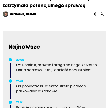
zatrzymała potencjalnego sprawcę
search
share
Bartłomiej
ZIAJA
Najnowsze
20:05
Św. Dominik, prawda i droga do Boga. O. Stefan
Maria Norkowski OP: „Podnieść oczy ku niebu”
19:38
Od poniedziałku większa strefa płatnego
parkowania w Krakowie
19:12
Pobicie pasażerów w tramwaju linii 50 w