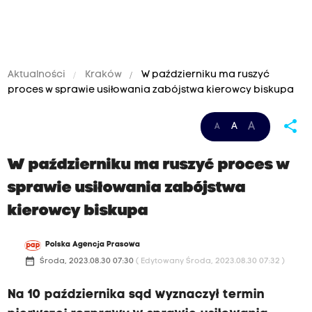
Aktualności
Kraków
W październiku ma ruszyć
proces w sprawie usiłowania zabójstwa kierowcy biskupa
share
A
A
A
W październiku ma ruszyć proces w
sprawie usiłowania zabójstwa
kierowcy biskupa
Polska Agencja Prasowa
date_range
Środa, 2023.08.30 07:30
( Edytowany Środa, 2023.08.30 07:32 )
Na 10 października sąd wyznaczył termin