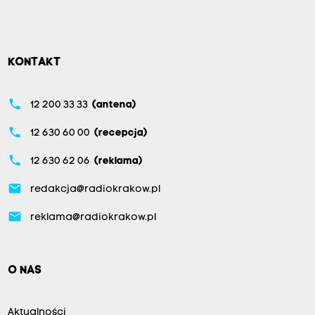
KONTAKT
phone
12 200 33 33
(antena)
phone
12 630 60 00
(recepcja)
phone
12 630 62 06
(reklama)
email
redakcja@radiokrakow.pl
email
reklama@radiokrakow.pl
O NAS
Aktualności