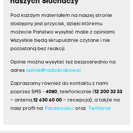
naszych Słuchaczy
Pod każdym materiałem na naszej stronie
dostępny jest przycisk, dzięki któremu
możecie Państwo wysyłać maile z opiniami.
Wszystkie będą skrupulatnie czytane i nie
pozostaną bez reakcji.
Opinie można wysyłać też bezpośrednio na
adres
opinie@radiokrakow.pl
Zapraszamy również do kontaktu z nami
poprzez SMS -
4080
, telefonicznie (
12 200 33 33
– antena,
12 630 60 00
– recepcja), a także na
nasz profil na
Facebooku
oraz
Twitterze