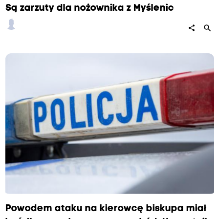
Są zarzuty dla nożownika z Myślenic
search
share
Powodem ataku na kierowcę biskupa miał