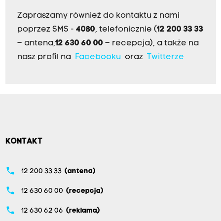
Zapraszamy również do kontaktu z nami
poprzez SMS -
4080
, telefonicznie (
12 200 33 33
– antena,
12 630 60 00
– recepcja), a także na
nasz profil na
Facebooku
oraz
Twitterze
KONTAKT
phone
12 200 33 33
(antena)
phone
12 630 60 00
(recepcja)
phone
12 630 62 06
(reklama)