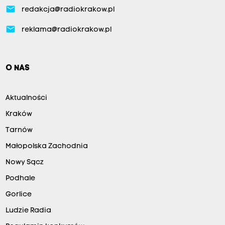
email
redakcja@radiokrakow.pl
email
reklama@radiokrakow.pl
O NAS
Aktualności
Kraków
Tarnów
Małopolska Zachodnia
Nowy Sącz
Podhale
Gorlice
Ludzie Radia