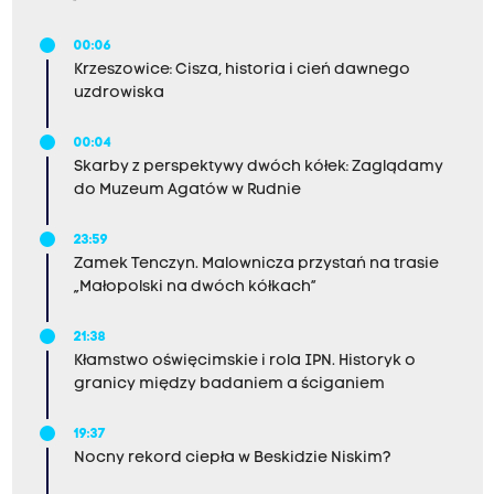
00:06
Krzeszowice: Cisza, historia i cień dawnego
uzdrowiska
00:04
Skarby z perspektywy dwóch kółek: Zaglądamy
do Muzeum Agatów w Rudnie
23:59
Zamek Tenczyn. Malownicza przystań na trasie
„Małopolski na dwóch kółkach”
21:38
Kłamstwo oświęcimskie i rola IPN. Historyk o
granicy między badaniem a ściganiem
19:37
Nocny rekord ciepła w Beskidzie Niskim?