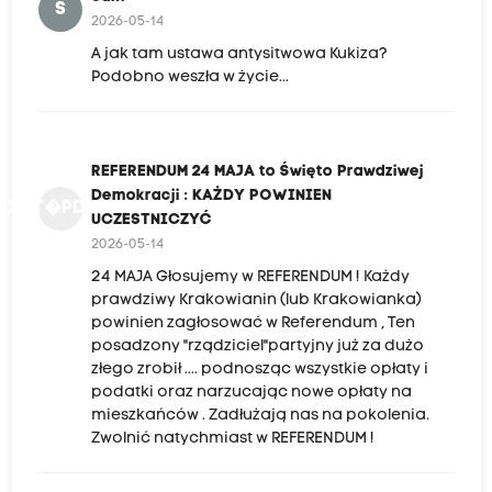
S
2026-05-14
A jak tam ustawa antysitwowa Kukiza?
Podobno weszła w życie...
REFERENDUM 24 MAJA to Święto Prawdziwej
Demokracji : KAŻDY POWINIEN
R2MT�PD:KPU
UCZESTNICZYĆ
2026-05-14
24 MAJA Głosujemy w REFERENDUM ! Każdy
prawdziwy Krakowianin (lub Krakowianka)
powinien zagłosować w Referendum , Ten
posadzony "rządziciel"partyjny już za dużo
złego zrobił .... podnosząc wszystkie opłaty i
podatki oraz narzucając nowe opłaty na
mieszkańców . Zadłużają nas na pokolenia.
Zwolnić natychmiast w REFERENDUM !