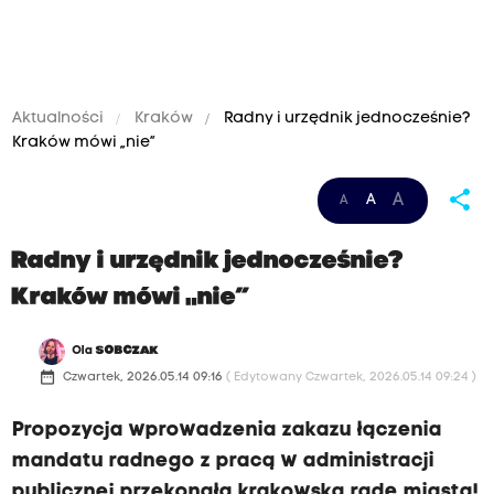
Aktualności
Kraków
Radny i urzędnik jednocześnie?
Kraków mówi „nie”
share
A
A
A
Radny i urzędnik jednocześnie?
Kraków mówi „nie”
Ola
SOBCZAK
date_range
Czwartek, 2026.05.14 09:16
( Edytowany Czwartek, 2026.05.14 09:24 )
Propozycja wprowadzenia zakazu łączenia
mandatu radnego z pracą w administracji
publicznej przekonała krakowską radę miasta!