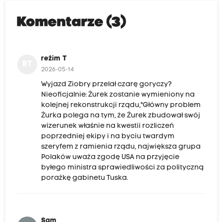
Komentarze (3)
reżim T
RT
2026-05-14
Wyjazd Ziobry przelał czarę goryczy?
Nieoficjalnie: Żurek zostanie wymieniony na
kolejnej rekonstrukcji rządu,"Główny problem
Żurka polega na tym, że Żurek zbudował swój
wizerunek właśnie na kwestii rozliczeń
poprzedniej ekipy i na byciu twardym
szeryfem z ramienia rządu, największa grupa
Polaków uważa zgodę USA na przyjęcie
byłego ministra sprawiedliwości za polityczną
porażkę gabinetu Tuska.
Sam