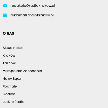
email
redakcja@radiokrakow.pl
email
reklama@radiokrakow.pl
O NAS
Aktualności
Kraków
Tarnów
Małopolska Zachodnia
Nowy Sącz
Podhale
Gorlice
Ludzie Radia