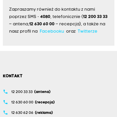
Zapraszamy również do kontaktu z nami
poprzez SMS -
4080
, telefonicznie (
12 200 33 33
– antena,
12 630 60 00
– recepcja), a także na
nasz profil na
Facebooku
oraz
Twitterze
KONTAKT
phone
12 200 33 33
(antena)
phone
12 630 60 00
(recepcja)
phone
12 630 62 06
(reklama)