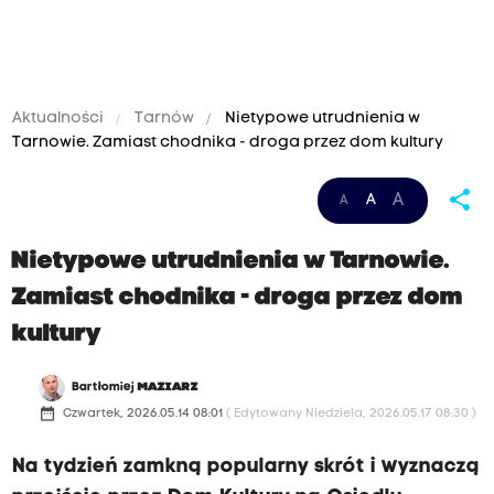
Aktualności
Tarnów
Nietypowe utrudnienia w
Tarnowie. Zamiast chodnika - droga przez dom kultury
share
A
A
A
Nietypowe utrudnienia w Tarnowie.
Zamiast chodnika - droga przez dom
kultury
Bartłomiej
MAZIARZ
date_range
Czwartek, 2026.05.14 08:01
( Edytowany Niedziela, 2026.05.17 08:30 )
Na tydzień zamkną popularny skrót i wyznaczą