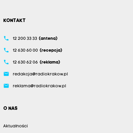
KONTAKT
phone
12 200 33 33
(antena)
phone
12 630 60 00
(recepcja)
phone
12 630 62 06
(reklama)
email
redakcja@radiokrakow.pl
email
reklama@radiokrakow.pl
O NAS
Aktualności