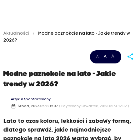
Aktualności
Modne paznokcie na lato - Jakie trendy w
2026?
share
A
A
A
Modne paznokcie na lato - Jakie
trendy w 2026?
Artykuł sponsorowany
date_range
Środa, 2026.05.13 19:07
( Edytowany Czwartek, 2026.05.14 12:02 )
Lato to czas koloru, lekkości i zabawy formą,
dlatego sprawdź, jakie najmodniejsze
paznokcie na lato 2026 warto wybrać, by