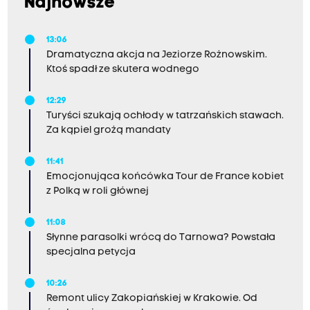
Najnowsze
13:06
Dramatyczna akcja na Jeziorze Rożnowskim.
Ktoś spadł ze skutera wodnego
12:29
Turyści szukają ochłody w tatrzańskich stawach.
Za kąpiel grożą mandaty
11:41
Emocjonująca końcówka Tour de France kobiet
z Polką w roli głównej
11:08
Słynne parasolki wrócą do Tarnowa? Powstała
specjalna petycja
10:26
Remont ulicy Zakopiańskiej w Krakowie. Od