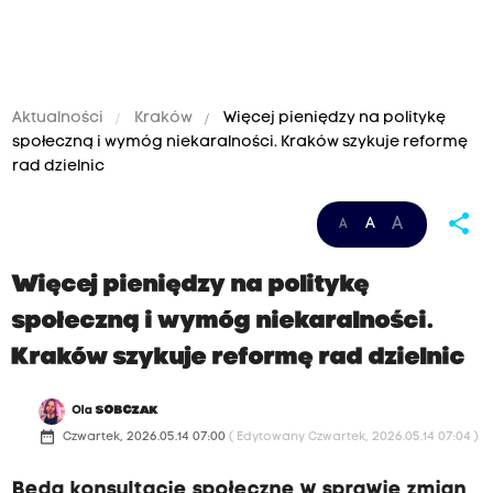
Aktualności
Kraków
Więcej pieniędzy na politykę
społeczną i wymóg niekaralności. Kraków szykuje reformę
rad dzielnic
share
A
A
A
Więcej pieniędzy na politykę
społeczną i wymóg niekaralności.
Kraków szykuje reformę rad dzielnic
Ola
SOBCZAK
date_range
Czwartek, 2026.05.14 07:00
( Edytowany Czwartek, 2026.05.14 07:04 )
Będą konsultacje społeczne w sprawie zmian