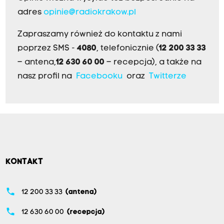
adres
opinie@radiokrakow.pl
Zapraszamy również do kontaktu z nami
poprzez SMS -
4080
, telefonicznie (
12 200 33 33
– antena,
12 630 60 00
– recepcja), a także na
nasz profil na
Facebooku
oraz
Twitterze
KONTAKT
phone
12 200 33 33
(antena)
phone
12 630 60 00
(recepcja)