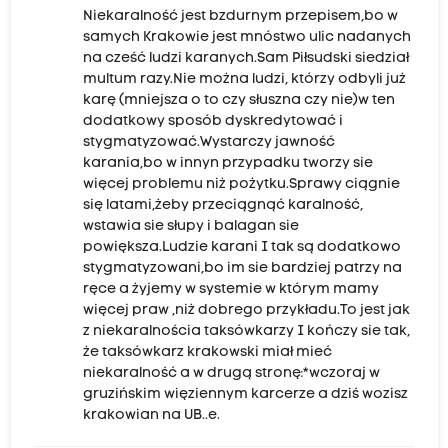
Niekaralność jest bzdurnym przepisem,bo w
samych Krakowie jest mnóstwo ulic nadanych
na cześć ludzi karanych.Sam Piłsudski siedział
multum razy.Nie można ludzi, którzy odbyli już
karę (mniejsza o to czy słuszna czy nie)w ten
dodatkowy sposób dyskredytować i
stygmatyzować.Wystarczy jawność
karania,bo w innyn przypadku tworzy sie
więcej problemu niż pożytku.Sprawy ciągnie
się latami,żeby przeciągnąć karalność,
wstawia sie słupy i balagan sie
powiększa.Ludzie karani I tak są dodatkowo
stygmatyzowani,bo im sie bardziej patrzy na
ręce a żyjemy w systemie w którym mamy
więcej praw ,niż dobrego przykładu.To jest jak
z niekaralnościa taksówkarzy I kończy sie tak,
że taksówkarz krakowski miał mieć
niekaralność a w drugą stronę:*wczoraj w
gruzińskim więziennym karcerze a dziś wozisz
krakowian na UB..e.