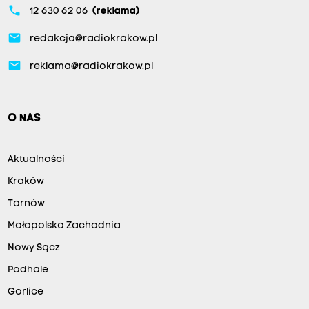
phone
12 630 62 06
(reklama)
email
redakcja@radiokrakow.pl
email
reklama@radiokrakow.pl
O NAS
Aktualności
Kraków
Tarnów
Małopolska Zachodnia
Nowy Sącz
Podhale
Gorlice