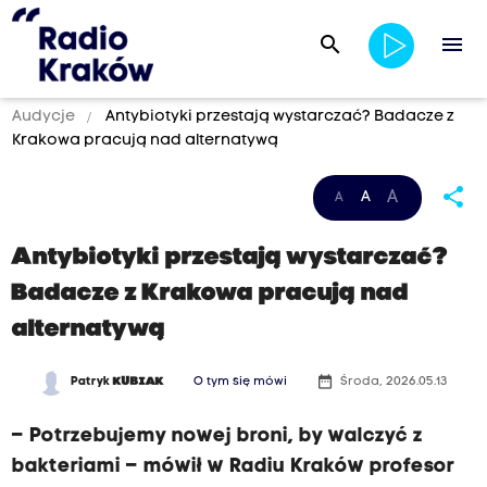
search
menu
Audycje
Antybiotyki przestają wystarczać? Badacze z
Krakowa pracują nad alternatywą
share
A
A
A
Antybiotyki przestają wystarczać?
Badacze z Krakowa pracują nad
alternatywą
date_range
Patryk
KUBIAK
O tym się mówi
Środa, 2026.05.13
– Potrzebujemy nowej broni, by walczyć z
bakteriami – mówił w Radiu Kraków profesor