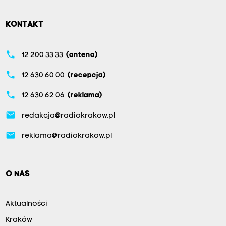
KONTAKT
phone
12 200 33 33
(antena)
phone
12 630 60 00
(recepcja)
phone
12 630 62 06
(reklama)
email
redakcja@radiokrakow.pl
email
reklama@radiokrakow.pl
O NAS
Aktualności
Kraków