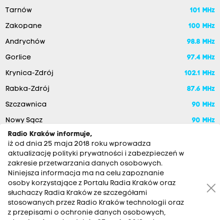
Tarnów
101 MHz
Zakopane
100 MHz
Andrychów
98.8 MHz
Gorlice
97.4 MHz
Krynica-Zdrój
102.1 MHz
Rabka-Zdrój
87.6 MHz
Szczawnica
90 MHz
Nowy Sącz
90 MHz
Radio Kraków informuje,
iż od dnia 25 maja 2018 roku wprowadza
aktualizację polityki prywatności i zabezpieczeń w
zakresie przetwarzania danych osobowych.
Niniejsza informacja ma na celu zapoznanie
osoby korzystające z Portalu Radia Kraków oraz
słuchaczy Radia Kraków ze szczegółami
stosowanych przez Radio Kraków technologii oraz
RADIO KRAKÓW SA. Aleja Juliusza Słowackiego 22, 30-007
z przepisami o ochronie danych osobowych,