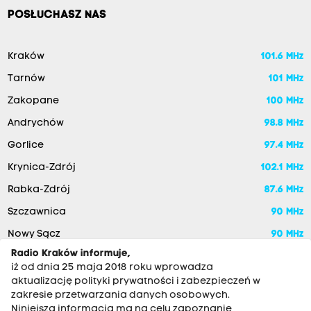
POSŁUCHASZ NAS
Kraków
101.6 MHz
Tarnów
101 MHz
Zakopane
100 MHz
Andrychów
98.8 MHz
Gorlice
97.4 MHz
Krynica-Zdrój
102.1 MHz
Rabka-Zdrój
87.6 MHz
Szczawnica
90 MHz
Nowy Sącz
90 MHz
Radio Kraków informuje,
iż od dnia 25 maja 2018 roku wprowadza
aktualizację polityki prywatności i zabezpieczeń w
zakresie przetwarzania danych osobowych.
Niniejsza informacja ma na celu zapoznanie