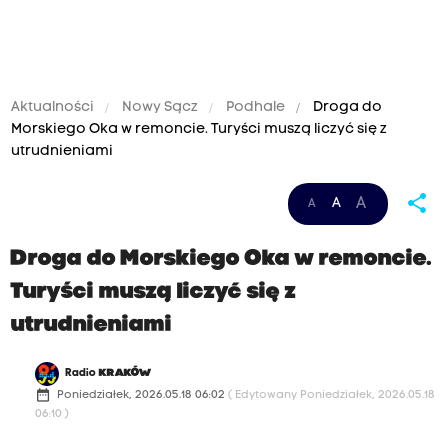
Aktualności
Nowy Sącz
Podhale
Droga do
Morskiego Oka w remoncie. Turyści muszą liczyć się z
utrudnieniami
share
A
A
A
Droga do Morskiego Oka w remoncie.
Turyści muszą liczyć się z
utrudnieniami
Radio
KRAKÓW
date_range
Poniedziałek, 2026.05.18 06:02
( Edytowany Poniedziałek, 2026.05.18
06:10 )