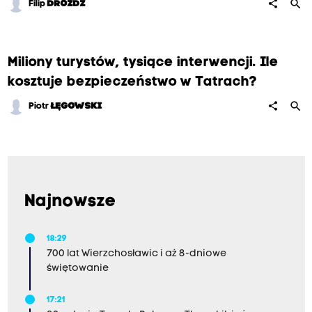
search
share
Filip
DROŻDŻ
Miliony turystów, tysiące interwencji. Ile
kosztuje bezpieczeństwo w Tatrach?
search
share
Piotr
ŁĘGOWSKI
Najnowsze
18:29
700 lat Wierzchosławic i aż 8-dniowe
świętowanie
17:21