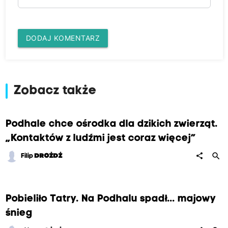
DODAJ KOMENTARZ
Zobacz także
Podhale chce ośrodka dla dzikich zwierząt.
„Kontaktów z ludźmi jest coraz więcej”
search
share
Filip
DROŻDŻ
Pobieliło Tatry. Na Podhalu spadł... majowy
śnieg