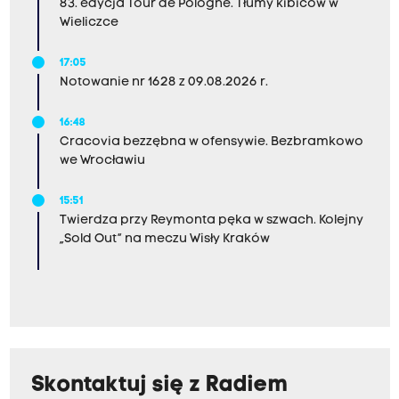
83. edycja Tour de Pologne. Tłumy kibiców w
Wieliczce
17:05
Notowanie nr 1628 z 09.08.2026 r.
16:48
Cracovia bezzębna w ofensywie. Bezbramkowo
we Wrocławiu
15:51
Twierdza przy Reymonta pęka w szwach. Kolejny
„Sold Out” na meczu Wisły Kraków
Skontaktuj się z Radiem