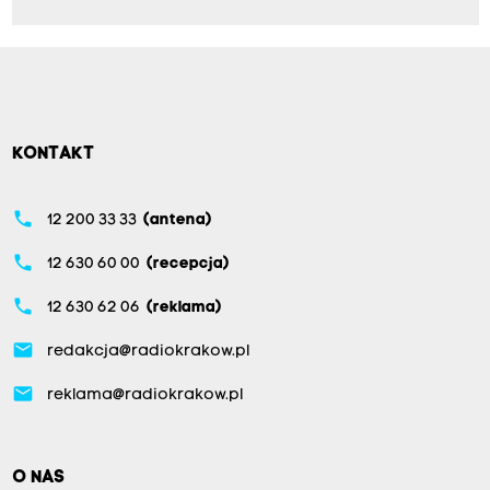
KONTAKT
phone
12 200 33 33
(antena)
phone
12 630 60 00
(recepcja)
phone
12 630 62 06
(reklama)
email
redakcja@radiokrakow.pl
email
reklama@radiokrakow.pl
O NAS