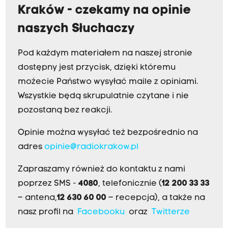
Kraków - czekamy na opinie
naszych Słuchaczy
Pod każdym materiałem na naszej stronie
dostępny jest przycisk, dzięki któremu
możecie Państwo wysyłać maile z opiniami.
Wszystkie będą skrupulatnie czytane i nie
pozostaną bez reakcji.
Opinie można wysyłać też bezpośrednio na
adres
opinie@radiokrakow.pl
Zapraszamy również do kontaktu z nami
poprzez SMS -
4080
, telefonicznie (
12 200 33 33
– antena,
12 630 60 00
– recepcja), a także na
nasz profil na
Facebooku
oraz
Twitterze