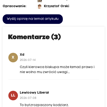
Opracowanie:
Krzysztof Orski
Wyślij opinię na temat artykułu
Komentarze (3)
Xd
X
2026-07-14
Czyli kierowca biskupa może łamać prawo i
nie wolno mu zwrócić uwagi...
Lewicowy Liberał
LL
2026-07-08
To był zrozpaczony kodziarz.