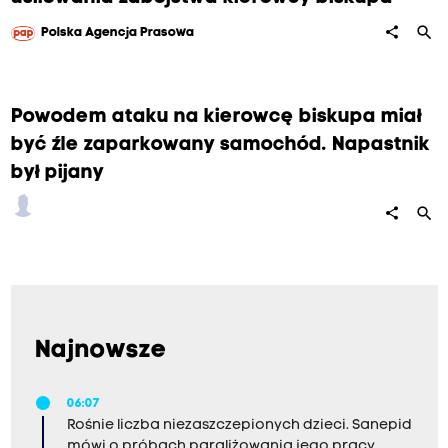
search
share
Polska Agencja Prasowa
Powodem ataku na kierowcę biskupa miał
być źle zaparkowany samochód. Napastnik
był pijany
search
share
Najnowsze
06:07
Rośnie liczba niezaszczepionych dzieci. Sanepid
mówi o próbach paraliżowania jego pracy