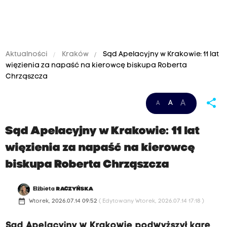
Aktualności
Kraków
Sąd Apelacyjny w Krakowie: 11 lat
więzienia za napaść na kierowcę biskupa Roberta
Chrząszcza
share
A
A
A
Sąd Apelacyjny w Krakowie: 11 lat
więzienia za napaść na kierowcę
biskupa Roberta Chrząszcza
Elżbieta
RACZYŃSKA
date_range
Wtorek, 2026.07.14 09:52
( Edytowany Wtorek, 2026.07.14 17:18 )
Sąd Apelacyjny w Krakowie podwyższył karę