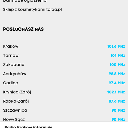
Darmowe ogłoszenia
Sklep z kosmetykami tolpa.pl
POSŁUCHASZ NAS
Kraków
101.6 MHz
Tarnów
101 MHz
Zakopane
100 MHz
Andrychów
98.8 MHz
Gorlice
97.4 MHz
Krynica-Zdrój
102.1 MHz
Rabka-Zdrój
87.6 MHz
Szczawnica
90 MHz
Nowy Sącz
90 MHz
Radio Kraków informuje,