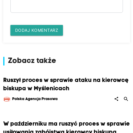
DODAJ KOMENTARZ
Zobacz także
Ruszył proces w sprawie ataku na kierowcę
biskupa w Myślenicach
search
share
Polska Agencja Prasowa
W październiku ma ruszyć proces w sprawie
usiłowania zabójstwa kierowcy biskupa