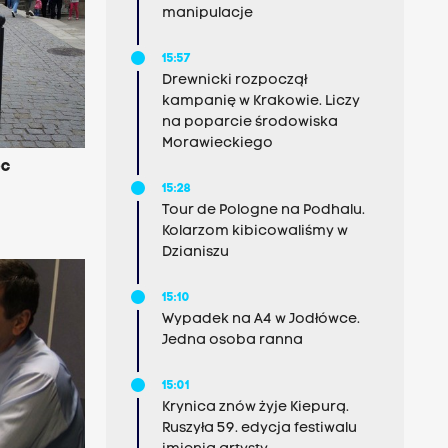
manipulacje
15:57
Drewnicki rozpoczął
kampanię w Krakowie. Liczy
na poparcie środowiska
Morawieckiego
ec
15:28
Tour de Pologne na Podhalu.
Kolarzom kibicowaliśmy w
Dzianiszu
15:10
Wypadek na A4 w Jodłówce.
Jedna osoba ranna
15:01
Krynica znów żyje Kiepurą.
Ruszyła 59. edycja festiwalu