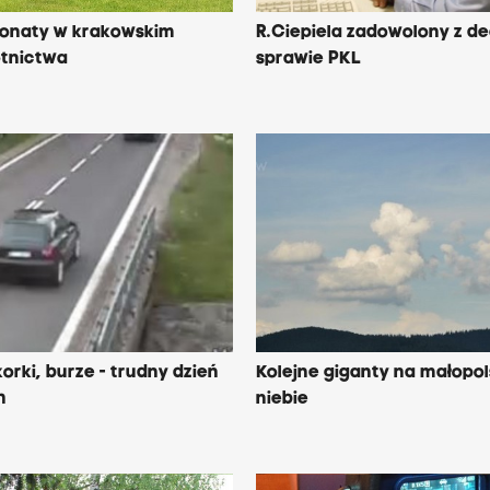
onaty w krakowskim
R.Ciepiela zadowolony z de
tnictwa
sprawie PKL
orki, burze - trudny dzień
Kolejne giganty na małopo
h
niebie