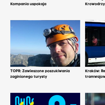
Kompania uspokaja
Krowodrz
TOPR: Zawieszone poszukiwania
Kraków: R
zaginionego turysty
tramwajo