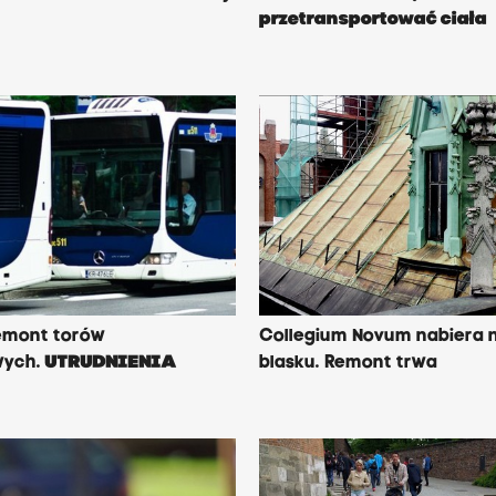
y
przetransportować ciała
emont torów
Collegium Novum nabiera
wych.
UTRUDNIENIA
blasku. Remont trwa