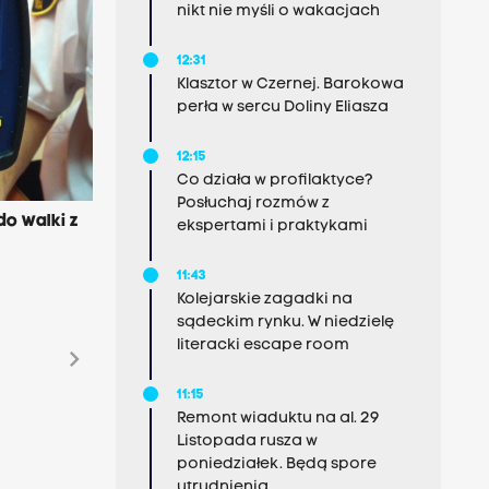
nikt nie myśli o wakacjach
12:31
Klasztor w Czernej. Barokowa
perła w sercu Doliny Eliasza
12:15
Co działa w profilaktyce?
Posłuchaj rozmów z
o walki z
ekspertami i praktykami
11:43
Kolejarskie zagadki na
sądeckim rynku. W niedzielę
literacki escape room
chevron_right
11:15
Remont wiaduktu na al. 29
Listopada rusza w
poniedziałek. Będą spore
utrudnienia