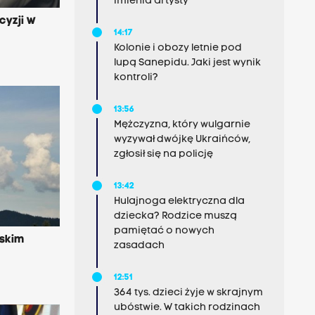
imienia artysty
cyzji w
14:17
Kolonie i obozy letnie pod
lupą Sanepidu. Jaki jest wynik
kontroli?
13:56
Mężczyzna, który wulgarnie
wyzywał dwójkę Ukraińców,
zgłosił się na policję
13:42
Hulajnoga elektryczna dla
dziecka? Rodzice muszą
pamiętać o nowych
lskim
zasadach
12:51
364 tys. dzieci żyje w skrajnym
ubóstwie. W takich rodzinach