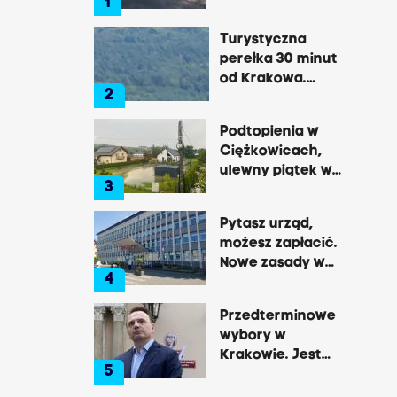
1
później
gwałtowne burze
Turystyczna
perełka 30 minut
od Krakowa.
2
Pałac, zamek,
klasztor i brama
Podtopienia w
do lasu
Ciężkowicach,
ulewny piątek w
3
Tarnowie
Pytasz urząd,
możesz zapłacić.
Nowe zasady w
4
Brzesku
Przedterminowe
wybory w
Krakowie. Jest
5
decyzja Łukasza
Gibały