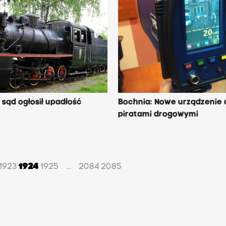
sąd ogłosił upadłość
Bochnia: Nowe urządzenie d
piratami drogowymi
1923
1924
1925
2084
2085
...