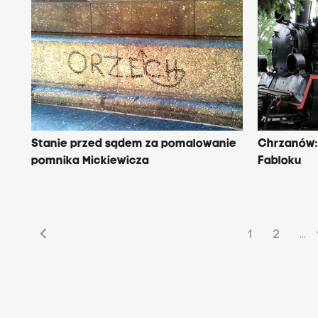
Stanie przed sądem za pomalowanie
Chrzanów: 
pomnika Mickiewicza
Fabloku
chevron_left
1
2
...