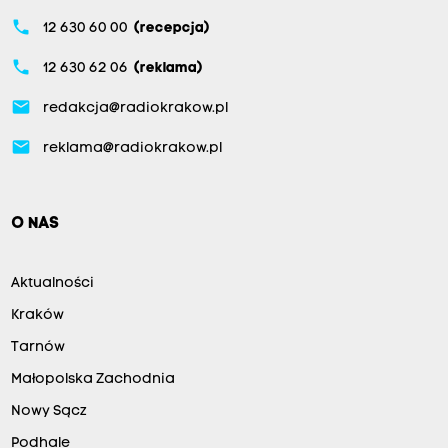
phone
12 630 60 00
(recepcja)
phone
12 630 62 06
(reklama)
email
redakcja@radiokrakow.pl
email
reklama@radiokrakow.pl
O NAS
Aktualności
Kraków
Tarnów
Małopolska Zachodnia
Nowy Sącz
Podhale