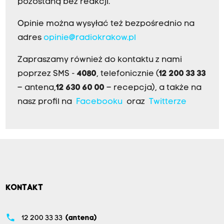
pozostaną bez reakcji.
Opinie można wysyłać też bezpośrednio na
adres
opinie@radiokrakow.pl
Zapraszamy również do kontaktu z nami
poprzez SMS -
4080
, telefonicznie (
12 200 33 33
– antena,
12 630 60 00
– recepcja), a także na
nasz profil na
Facebooku
oraz
Twitterze
KONTAKT
phone
12 200 33 33
(antena)