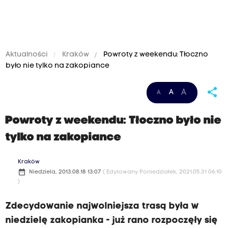
Aktualności
Kraków
Powroty z weekendu: Tłoczno
było nie tylko na zakopiance
share
A
A
A
Powroty z weekendu: Tłoczno było nie
tylko na zakopiance
Kraków
date_range
Niedziela, 2013.08.18 13:07
( Edytowany Poniedziałek, 2021.05.31 06:10
)
Zdecydowanie najwolniejsza trasą była w
niedzielę zakopianka - już rano rozpoczęły się